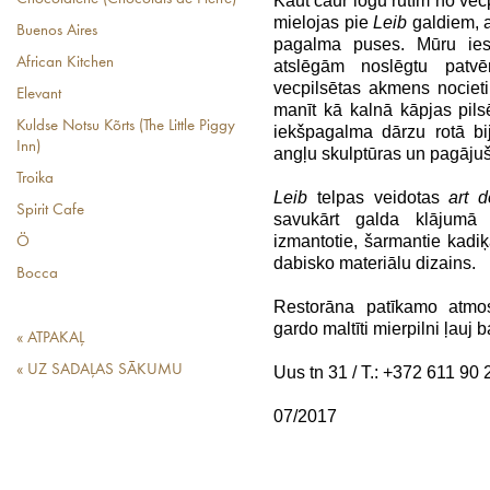
Kaut caur logu rūtīm no vec
mielojas pie
Leib
galdiem, a
Buenos Aires
pagalma puses. Mūru ies
African Kitchen
atslēgām noslēgtu patv
vecpilsētas akmens nociet
Elevant
manīt kā kalnā kāpjas pil
Kuldse Notsu Kõrts (The Little Piggy
iekšpagalma dārzu rotā bi
Inn)
angļu skulptūras un pagājuš
Troika
Leib
telpas veidotas
art 
Spirit Cafe
savukārt galda klājumā p
izmantotie, šarmantie kad
Ö
dabisko materiālu dizains.
Bocca
Restorāna patīkamo atmos
gardo maltīti mierpilni ļauj
« ATPAKAĻ
« UZ SADAĻAS SĀKUMU
Uus tn 31 /
T.: +372 611 90 
07/2017