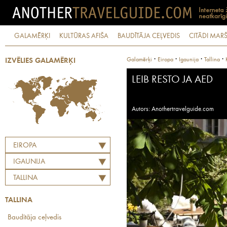
GALAMĒRĶI
KULTŪRAS AFIŠA
BAUDĪTĀJA CEĻVEDIS
CITĀDI MARŠ
·
·
·
·
Galamērķi
Eiropa
Igaunija
Tallina
IZVĒLIES GALAMĒRĶI
LEIB RESTO JA AED
Autors: Anothertravelguide.com
EIROPA
IGAUNIJA
TALLINA
TALLINA
Baudītāja ceļvedis