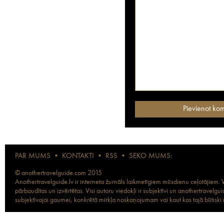
PAR MUMS
•
KONTAKTI
•
RSS
•
SEKO MUMS:
© anothertravelguide.com 2015
Anothertravelguide.lv ir interneta žurnāls laikmetīgiem mūsdienu ceļotājiem. Vi
pārbaudītas un izvērtētas. Visi autoru viedokļi ir subjektīvi un anothertravel
subjektīvajai gaumei, konkrētā mirkļa noskaņojumam vai kaut kas tajā būtiski ma