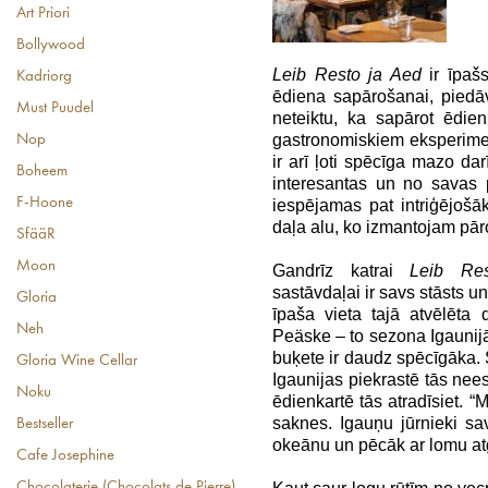
Art Priori
Bollywood
Leib Resto ja Aed
ir īpašs
Kadriorg
ēdiena sapārošanai, piedā
Must Puudel
neteiktu, ka sapārot ēdie
gastronomiskiem eksperiment
Nop
ir arī ļoti spēcīga mazo dar
Boheem
interesantas un no savas p
F-Hoone
iespējamas pat intriģējošā
daļa alu, ko izmantojam pāros
SfääR
Moon
Gandrīz katrai
Leib R
sastāvdaļai ir savs stāsts u
Gloria
īpaša vieta tajā atvēlēta 
Neh
Peäske – to sezona Igaunijā 
buķete ir daudz spēcīgāka. Sa
Gloria Wine Cellar
Igaunijas piekrastē tās nee
Noku
ēdienkartē tās atradīsiet. “M
saknes. Igauņu jūrnieki sav
Bestseller
okeānu un pēcāk ar lomu at
Cafe Josephine
Chocolaterie (Chocolats de Pierre)