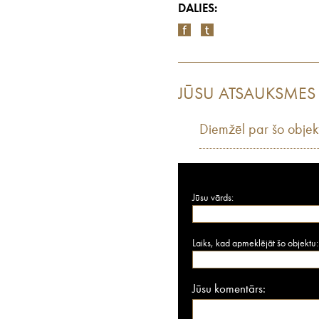
DALIES:
JŪSU ATSAUKSMES
Diemžēl par šo objek
Jūsu vārds:
Laiks, kad apmeklējāt šo objektu:
Jūsu komentārs: