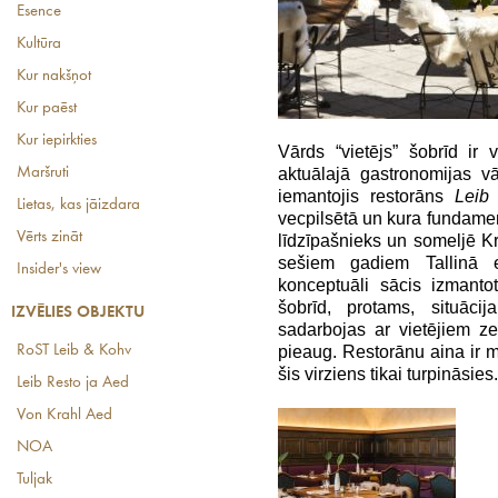
Esence
Kultūra
Kur nakšņot
Kur paēst
Kur iepirkties
Vārds “vietējs” šobrīd ir 
Maršruti
aktuālajā gastronomijas v
iemantojis restorāns
Leib
Lietas, kas jāizdara
vecpilsētā un kura fundament
Vērts zināt
līdzīpašnieks un someljē K
sešiem gadiem Tallinā e
Insider's view
konceptuāli sācis izmanto
šobrīd, protams, situācij
IZVĒLIES OBJEKTU
sadarbojas ar vietējiem z
RoST Leib & Kohv
pieaug. Restorānu aina ir mai
šis virziens tikai turpināsies.
Leib Resto ja Aed
Von Krahl Aed
NOA
Tuljak