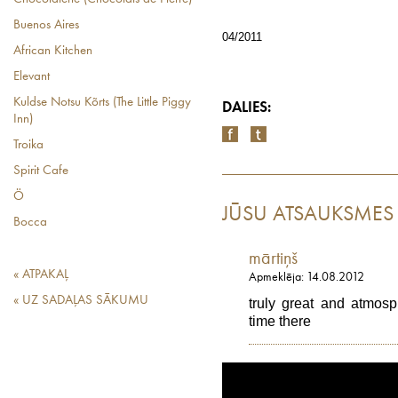
Buenos Aires
04/2011
African Kitchen
Elevant
Kuldse Notsu Kõrts (The Little Piggy
DALIES:
Inn)
Troika
Spirit Cafe
Ö
JŪSU ATSAUKSMES
Bocca
mārtiņš
« ATPAKAĻ
Apmeklēja: 14.08.2012
« UZ SADAĻAS SĀKUMU
truly great and atmosp
time there