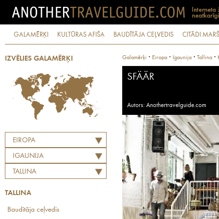
GALAMĒRĶI
KULTŪRAS AFIŠA
BAUDĪTĀJA CEĻVEDIS
CITĀDI MARŠ
·
·
·
·
Galamērķi
Eiropa
Igaunija
Tallina
IZVĒLIES GALAMĒRĶI
SFÄÄR
Autors: Anothertravelguide.com
EIROPA
IGAUNIJA
TALLINA
TALLINA
Baudītāja ceļvedis