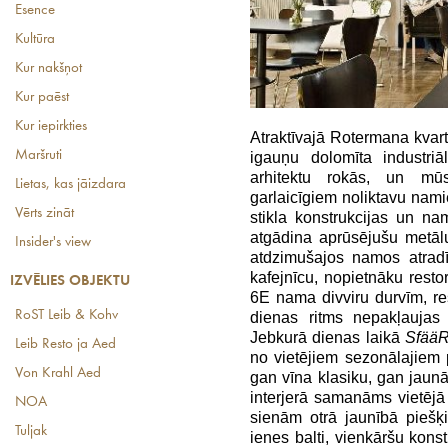
Esence
Kultūra
Kur nakšņot
Kur paēst
Kur iepirkties
Atraktīvajā Rotermana kvart
Maršruti
igauņu dolomīta industri
arhitektu rokās, un mūs
Lietas, kas jāizdara
garlaicīgiem noliktavu nam
Vērts zināt
stikla konstrukcijas un n
atgādina aprūsējušu metālu
Insider's view
atdzimušajos namos atradī
kafejnīcu, nopietnāku resto
IZVĒLIES OBJEKTU
6E nama divviru durvīm, r
RoST Leib & Kohv
dienas ritms nepakļaujas 
Jebkurā dienas laikā
Sfää
Leib Resto ja Aed
no vietējiem sezonālajiem p
Von Krahl Aed
gan vīna klasiku, gan jaun
interjerā samanāms vietējā
NOA
sienām otrā jaunībā piešķ
Tuljak
ienes balti, vienkāršu konst