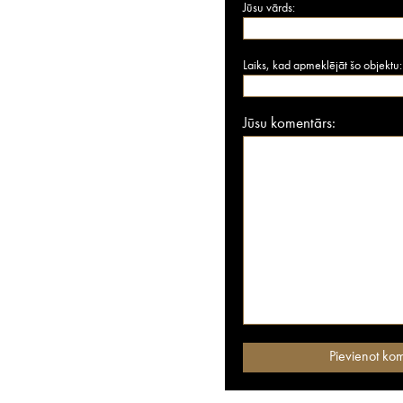
Jūsu vārds:
Laiks, kad apmeklējāt šo objektu:
Jūsu komentārs: