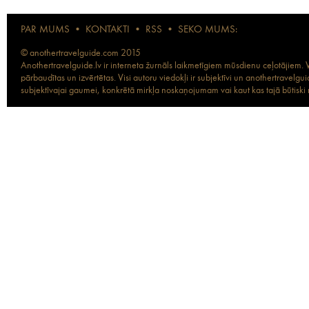
PAR MUMS
•
KONTAKTI
•
RSS
•
SEKO MUMS:
© anothertravelguide.com 2015
Anothertravelguide.lv ir interneta žurnāls laikmetīgiem mūsdienu ceļotājiem. Vi
pārbaudītas un izvērtētas. Visi autoru viedokļi ir subjektīvi un anothertravel
subjektīvajai gaumei, konkrētā mirkļa noskaņojumam vai kaut kas tajā būtiski ma