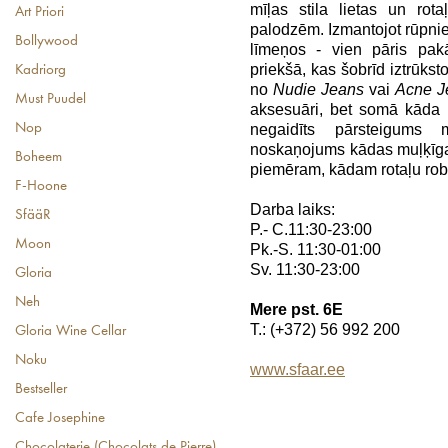
mīļas stila lietas un rota
Art Priori
palodzēm. Izmantojot rūpnie
Bollywood
līmeņos - vien pāris pa
priekšā, kas šobrīd iztrūks
Kadriorg
no
Nudie
Jeans
vai
Acne J
Must Puudel
aksesuāri, bet somā kāda
negaidīts pārsteigums 
Nop
noskaņojums kādas muļķīga
Boheem
piemēram, kādam rotaļu rob
F-Hoone
Darba laiks:
SfääR
P.- C.11:30-23:00
Moon
Pk.-S. 11:30-01:00
Sv. 11:30-23:00
Gloria
Neh
Mere pst. 6E
T.: (+372) 56 992 200
Gloria Wine Cellar
Noku
www.sfaar.ee
Bestseller
Cafe Josephine
Chocolaterie (Chocolats de Pierre)