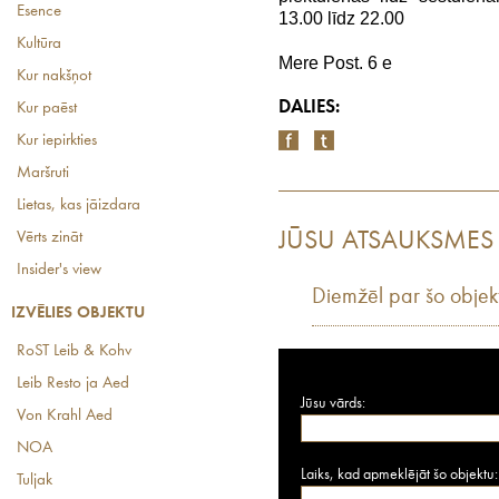
Esence
13.00 līdz 22.00
Kultūra
Mere Post. 6 e
Kur nakšņot
DALIES:
Kur paēst
Kur iepirkties
Maršruti
Lietas, kas jāizdara
JŪSU ATSAUKSMES
Vērts zināt
Insider's view
Diemžēl par šo objek
IZVĒLIES OBJEKTU
RoST Leib & Kohv
Leib Resto ja Aed
Jūsu vārds:
Von Krahl Aed
NOA
Laiks, kad apmeklējāt šo objektu:
Tuljak