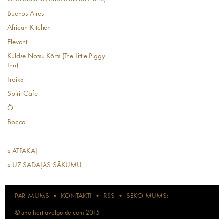
Buenos Aires
African Kitchen
Elevant
Kuldse Notsu Kõrts (The Little Piggy
Inn)
Troika
Spirit Cafe
Ö
Bocca
« ATPAKAĻ
« UZ SADAĻAS SĀKUMU
PAR MUMS
•
KONTAKTI
•
RSS
•
SEKO MUMS:
© anothertravelguide.com 2015