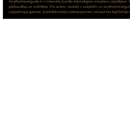
Anothertravelguide.lv ir interneta žurnāls laikmetīgiem mūsdienu ceļotājiem. Vi
pārbaudītas un izvērtētas. Visi autoru viedokļi ir subjektīvi un anothertravel
subjektīvajai gaumei, konkrētā mirkļa noskaņojumam vai kaut kas tajā būtiski ma