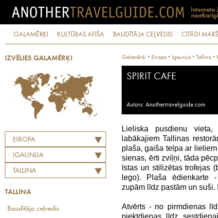
GALAMĒRĶI
KULTŪRAS AFIŠA
BAUDĪTĀJA CEĻVEDIS
CITĀDI MARŠ
·
·
·
·
Galamērķi
Eiropa
Igaunija
Tallina
IZVĒLIES GALAMĒRĶI
SPIRIT CAFE
Autors: Anothertravelguide.com
Lieliska pusdienu vieta
labākajiem Tallinas restor
EIROPA
plaša, gaiša telpa ar lielie
IGAUNIJA
sienas, ērti zviļņi, tāda pē
īstas un stilizētas trofejas
TALLINA
lego). Plaša ēdienkarte 
zupām līdz pastām un suši. 
TALLINA
Atvērts - no pirmdienas līd
Baudītāja ceļvedis
piektdienas līdz sestdien