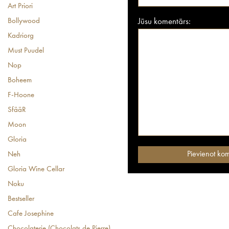
Art Priori
Bollywood
Jūsu komentārs:
Kadriorg
Must Puudel
Nop
Boheem
F-Hoone
SfääR
Moon
Gloria
Neh
Gloria Wine Cellar
Noku
Bestseller
Cafe Josephine
Chocolaterie (Chocolats de Pierre)