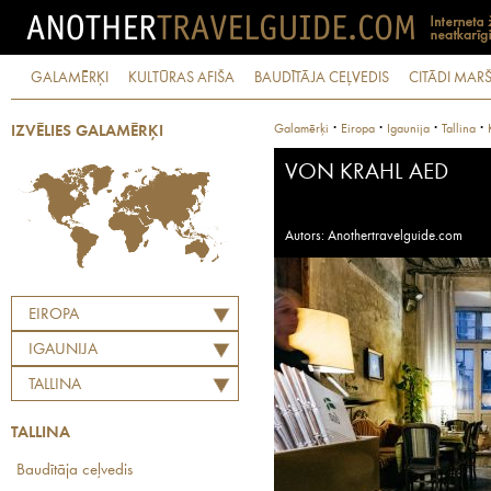
GALAMĒRĶI
KULTŪRAS AFIŠA
BAUDĪTĀJA CEĻVEDIS
CITĀDI MARŠ
·
·
·
·
Galamērķi
Eiropa
Igaunija
Tallina
IZVĒLIES GALAMĒRĶI
VON KRAHL AED
Autors: Anothertravelguide.com
EIROPA
IGAUNIJA
TALLINA
TALLINA
Baudītāja ceļvedis