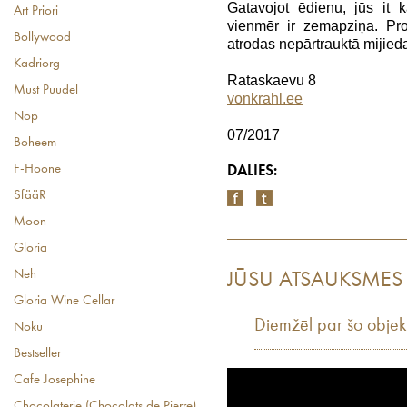
Gatavojot ēdienu, jūs it 
Art Priori
vienmēr ir zemapziņa. Pro
Bollywood
atrodas nepārtrauktā mijieda
Kadriorg
Rataskaevu 8
Must Puudel
vonkrahl.ee
Nop
07/2017
Boheem
F-Hoone
DALIES:
SfääR
Moon
Gloria
Neh
JŪSU ATSAUKSMES
Gloria Wine Cellar
Diemžēl par šo objek
Noku
Bestseller
Cafe Josephine
Chocolaterie (Chocolats de Pierre)