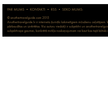
PAR MUMS
•
KONTAKTI
•
RSS
•
SEKO MUMS:
© anothertravelguide.com 2015
Anothertravelguide.lv ir interneta žurnāls laikmetīgiem mūsdienu ceļotājiem. Vi
pārbaudītas un izvērtētas. Visi autoru viedokļi ir subjektīvi un anothertravel
subjektīvajai gaumei, konkrētā mirkļa noskaņojumam vai kaut kas tajā būtiski ma