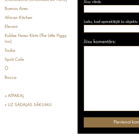
Jūsu vārds:
Buenos Aires
African Kitchen
Laiks, kad apmeklējāt šo objektu:
Elevant
Kuldse Notsu Kõrts (The Little Piggy
Jūsu komentārs:
Inn)
Troika
Spirit Cafe
Ö
Bocca
« ATPAKAĻ
« UZ SADAĻAS SĀKUMU