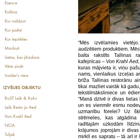
Esence
Kultūra
Kur nakšņot
Kur paēst
Kur iepirkties
“Mēs izvēlamies vietēj
Maršruti
audzētiem produktiem. Mēs
balta rakstīts Tallinas r
Lietas, kas jāizdara
kafejnīcas –
Von Krahl Aed
Vērts zināt
kuras mājvieta ir, viņu paš
nams, vienlaikus izceļas a
Insider's view
brīža Tallinas restorānu a
tikai mazliet vairāk kā gad
IZVĒLIES OBJEKTU
tekstilmāksliniece un ēdi
RoST Leib & Kohv
“Manā dzīvē ir divas lielas
un es vienmēr esmu nodevu
Leib Resto ja Aed
uzmanību forelei? Uz šķī
Von Krahl Aed
strēmeles, kas atgādina
radītajām uzkodām līdzi
NOA
krājumos joprojām ir divas
Tuljak
mirklī es sapratu – tā arī 