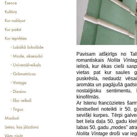
Esence
Kultūra
Kur nakšņot
Kur paēst
Kur iepirkties
· Labākā šokolāde
Pavisam atšķirīgs no Ta
· Mode, aksesuāri
romantiskais
Nolita Vinta
· Universālveikals
ieliņā, kur ēkas cieši sas
vietas pat kur saules ga
· Grāmatnīcas
puskrēsla, nedaudz vēsa
· Vintage
aromāta un pagājušā gadsi
nostalģisku sentimentu, 
· Dizains
kinofilmās.
· Eko veikali
Ar īstenu francūzietes šar
bestselleri noteikti ir 50. 
· Tirgus
sevišķi kurpes. Tērpi galven
Maršruti
bet liela daļa 50. gadu kle
labas 50. gadu „modes" atras
Lietas, kas jāizdara
Nolita Vintage
droši var ieg
Vērts zināt