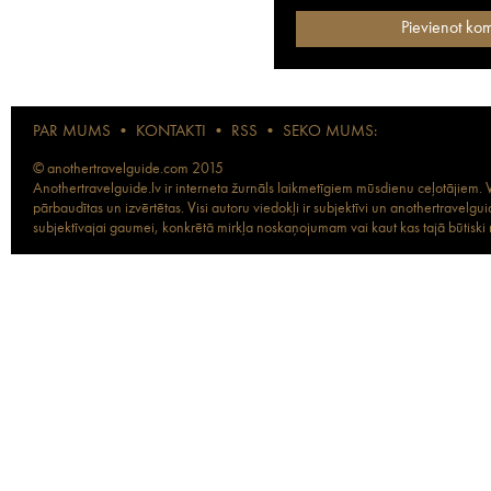
PAR MUMS
•
KONTAKTI
•
RSS
•
SEKO MUMS:
© anothertravelguide.com 2015
Anothertravelguide.lv ir interneta žurnāls laikmetīgiem mūsdienu ceļotājiem. Vi
pārbaudītas un izvērtētas. Visi autoru viedokļi ir subjektīvi un anothertravel
subjektīvajai gaumei, konkrētā mirkļa noskaņojumam vai kaut kas tajā būtiski ma