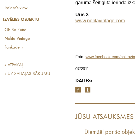
garumā šeit glītā ierindā izk
Insider's view
Uus 3
IZVĒLIES OBJEKTU
www.nolitavintage.com
Oh So Retro
Nolita Vintage
Fankadelik
Foto:
www.facebook.com/nolitavin
« ATPAKAĻ
07/2011
« UZ SADAĻAS SĀKUMU
DALIES:
JŪSU ATSAUKSMES
Diemžēl par šo objek