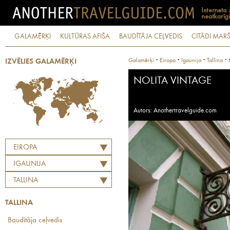
GALAMĒRĶI
KULTŪRAS AFIŠA
BAUDĪTĀJA CEĻVEDIS
CITĀDI MARŠ
·
·
·
·
Galamērķi
Eiropa
Igaunija
Tallina
IZVĒLIES GALAMĒRĶI
NOLITA VINTAGE
Autors: Anothertravelguide.com
EIROPA
IGAUNIJA
TALLINA
TALLINA
Baudītāja ceļvedis