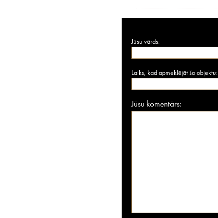
Jūsu vārds:
Laiks, kad apmeklējāt šo objektu:
Jūsu komentārs: