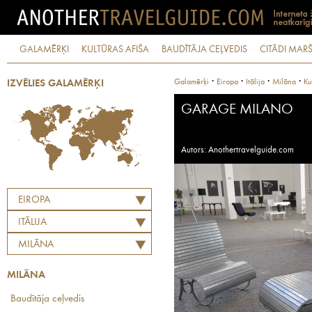
GALAMĒRĶI
KULTŪRAS AFIŠA
BAUDĪTĀJA CEĻVEDIS
CITĀDI MARŠ
·
·
·
·
Galamērķi
Eiropa
Itālija
Milāna
Ku
IZVĒLIES GALAMĒRĶI
GARAGE MILANO
Autors: Anothertravelguide.com
EIROPA
ITĀLIJA
MILĀNA
MILĀNA
Baudītāja ceļvedis