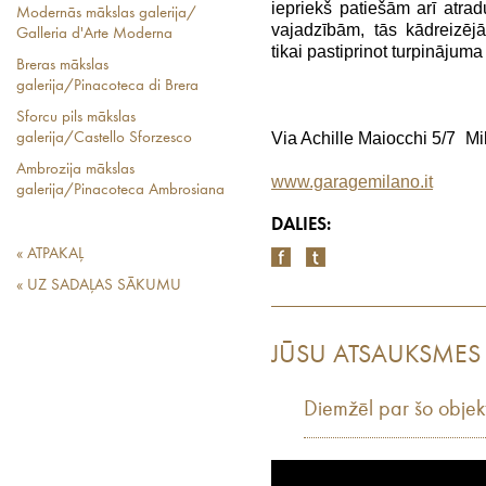
iepriekš patiešām arī atrad
Modernās mākslas galerija/
vajadzībām, tās kādreizēj
Galleria d'Arte Moderna
tikai pastiprinot turpinājuma
Breras mākslas
galerija/Pinacoteca di Brera
Sforcu pils mākslas
Via Achille Maiocchi 5/7 Mi
galerija/Castello Sforzesco
Ambrozija mākslas
www.garagemilano.it
galerija/Pinacoteca Ambrosiana
DALIES:
« ATPAKAĻ
« UZ SADAĻAS SĀKUMU
JŪSU ATSAUKSMES
Diemžēl par šo objek