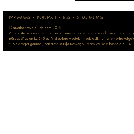
PAR MUMS
•
KONTAKTI
•
RSS
•
SEKO MUMS:
© anothertravelguide.com 2015
Anothertravelguide.lv ir interneta žurnāls laikmetīgiem mūsdienu ceļotājiem. Vi
pārbaudītas un izvērtētas. Visi autoru viedokļi ir subjektīvi un anothertravel
subjektīvajai gaumei, konkrētā mirkļa noskaņojumam vai kaut kas tajā būtiski ma