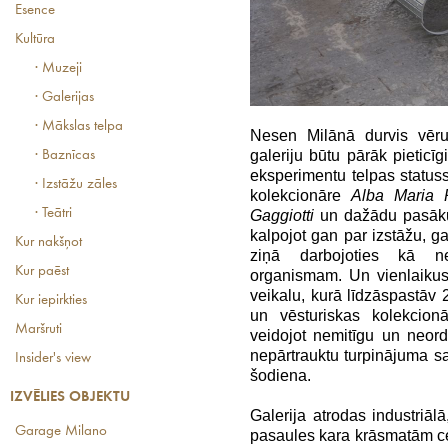
Esence
Kultūra
· Muzeji
· Galerijas
· Mākslas telpa
Nesen Milānā durvis vē
galeriju būtu pārāk pieticī
· Baznīcas
eksperimentu telpas statuss
· Izstāžu zāles
kolekcionāre
Alba Maria P
· Teātri
Gaggiotti
un dažādu pasāk
kalpojot gan par izstāžu,
Kur nakšņot
ziņā darbojoties kā n
Kur paēst
organismam. Un vienlaikus 
veikalu, kurā līdzāspastāv 
Kur iepirkties
un vēsturiskas kolekcionā
Maršruti
veidojot nemitīgu un neord
nepārtrauktu turpinājuma sa
Insider's view
šodiena.
IZVĒLIES OBJEKTU
Galerija atrodas industriā
Garage Milano
pasaules kara krāsmatām cel