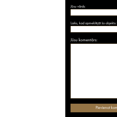
Jūsu vārds:
Laiks, kad apmeklējāt šo objektu:
Jūsu komentārs: