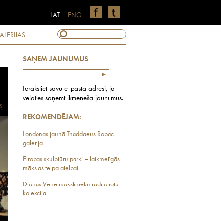
LAT
ENG
ALERIJAS
SAŅEM JAUNUMUS
Ierakstiet savu e-pasta adresi, ja
vēlaties saņemt ikmēneša jaunumus.
S
REKOMENDĒJAM:
Londonas jaunā Thaddaeus Ropac
galerija
Eiropas skulptūru parki – laikmetīgās
mākslas telpa atelpai
Diānas Venē mākslinieku radīto rotu
kolekcija