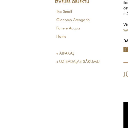
IZVĒLIES OBJEKTU
ik
dē
The Small
mā
Giacomo Arengario
Vi
Pane e Acqua
ww
Home
DA
« ATPAKAĻ
« UZ SADAĻAS SĀKUMU
J