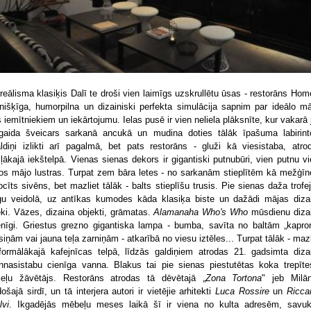
rreālisma klasiķis Dalī te droši vien laimīgs uzskrullētu ūsas - restorāns Home
īnišķīga, humorpilna un dizainiski perfekta simulācija sapnim par ideālo mā
s iemītniekiem un iekārtojumu. Ielas pusē ir vien neliela plāksnīte, kur vakarā 
gaida šveicars sarkanā ancukā un mudina doties tālāk īpašuma labirint
ldiņi izlikti arī pagalmā, bet pats restorāns - gluži kā viesistaba, atro
iļākajā iekštelpā. Vienas sienas dekors ir gigantiski putnubūri, vien putnu vi
jos mājo lustras. Turpat zem bāra letes - no sarkanām stieplītēm kā mežģī
locīts sivēns, bet mazliet tālāk - balts stieplīšu trusis. Pie sienas daža trofej
gu veidolā, uz antīkas kumodes kāda klasiķa biste un dažādi mājas diza
eki. Vāzes, dizaina objekti, grāmatas.
Alamanaha Who's Who
mūsdienu diza
enīgi. Griestus grezno gigantiska lampa - bumba, savīta no baltām „kapro
siņām vai jauna teļa zarniņām - atkarībā no viesu iztēles... Turpat tālāk - mazl
formālākajā kafejnīcas telpā, līdzās galdiņiem atrodas 21. gadsimta diza
nnasistabu cienīga vanna. Blakus tai pie sienas piestutētas koka trepīte
ieļu žāvētājs. Restorāns atrodas tā dēvētajā „
Zona Tortona
" jeb Milā
došajā sirdī, un tā interjera autori ir vietējie arhitekti
Luca Rossire
un
Ricca
lvi
. Ikgadējās mēbeļu meses laikā šī ir viena no kulta adresēm, savuk