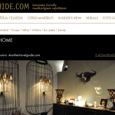
ĪTĀJA CEĻVEDIS
CITĀDI MARŠRUTI
INSIDER'S VIEW
VEIKALS
FOTO G
·
·
·
·
·
lamērķi
Eiropa
Itālija
Milāna
Kur paēst
Trendy
HOME
utors: Anothertravelguide.com
0 ATSAUKSME