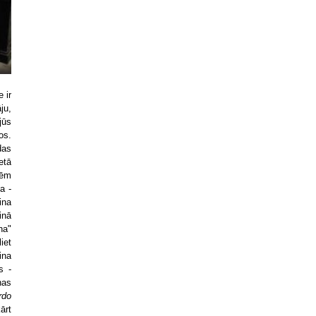
 ir
ju,
jūs
os.
das
etā
nēm
a -
ina
inā
na"
iet
ina
s -
nas
rdo
ārt