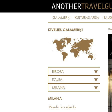
GALAMĒRĶI
KULTŪRAS AFIŠA
BAUD
Ga
IZVĒLIES GALAMĒRĶI
A
EIROPA
ITĀLIJA
MILĀNA
MILĀNA
Baudītāja ceļvedis