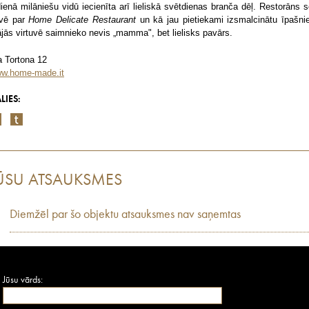
dienā milāniešu vidū iecienīta arī lieliskā svētdienas branča dēļ. Restorāns s
vē par
Home Delicate Restaurant
un kā jau pietiekami izsmalcinātu īpašni
jās virtuvē saimnieko nevis „mamma", bet lielisks pavārs.
a Tortona 12
w.home-made.it
LIES:
ŪSU ATSAUKSMES
Diemžēl par šo objektu atsauksmes nav saņemtas
Jūsu vārds: