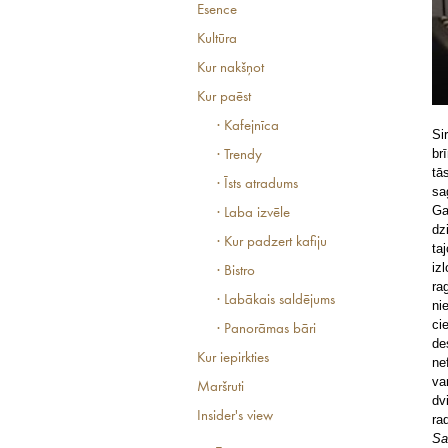
Esence
Kultūra
Kur nakšņot
Kur paēst
· Kafejnīca
Si
br
· Trendy
tā
· Īsts atradums
sa
Ga
· Laba izvēle
dz
· Kur padzert kafiju
ta
iz
· Bistro
ra
· Labākais saldējums
ni
ci
· Panorāmas bāri
de
Kur iepirkties
ne
va
Maršruti
dv
Insider's view
ra
Sa