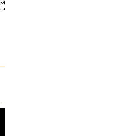
evi
eku