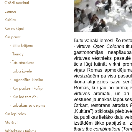
Citādi maršruti
Esence
Kultūra
Kur nakšņot
Kur paēst
Būtu vairāki iemesli šo rest
· Stila krējums
- virtuve.
Open Colonna
tit
gastronomijas neapšaubām
· Trendy
virtuves vēstnieks pasaulē (
· Īsts atradums
ticis lūgt lutināt virkni pr
viņas Romas apmeklējuma 
· Laba izvēle
viesizrādēm pa visu pasaul
· Leģendāra klasika
ikona atgriezies savu se
Romas, kur jau no pirmaji
· Kur padzert kafiju
virtuves aromātu, un arī 
· Kur iedzert vīnu
vēstures jaunākās lappuses
Otrkārt, restorāns atrodas
· Labākais saldējums
„Kultūra") stiklotajā piebūv
Kur iepirkties
ka publikas lielāko daļu v
izstādēm tikko pabijušie. I
Maršruti
that's the combination!
(
Tom 
Arhitektūras tūrisms