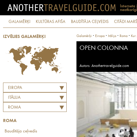
GALAMĒRĶI
KULTŪRAS AFIŠA
BAUDĪTĀJA CEĻVEDIS
CITĀDI MARŠ
·
·
·
·
Galamērķi
Eiropa
Itālija
Roma
Kur 
IZVĒLIES GALAMĒRĶI
OPEN COLONNA
Autors: Anothertravelguide.com
EIROPA
ITĀLIJA
ROMA
ROMA
Baudītāja ceļvedis