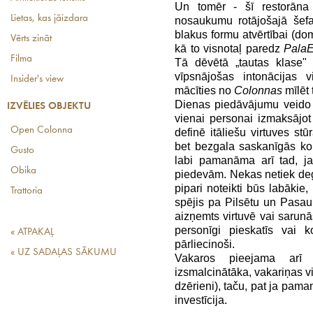
Un tomēr - šī restorāna 
Lietas, kas jāizdara
nosaukumu rotājošajā šefa
blakus formu atvērtībai (dom
Vērts zināt
kā to visnotaļ paredz
Pala
Filma
Tā dēvētā „tautas klase"
vīpsnājošas intonācijas v
Insider's view
mācīties no
Colonnas
mīlēt 
Dienas piedāvājumu veido t
IZVĒLIES OBJEKTU
vienai personai izmaksājo
Open Colonna
definē itāliešu virtuves st
bet bezgala saskanīgās ko
Gusto
labi pamanāma arī tad, ja
Obika
piedevām. Nekas netiek degr
pipari noteikti būs labākie
Trattoria
spējis pa Pilsētu un Pasaul
aizņemts virtuvē vai sarun
personīgi pieskatīs vai 
« ATPAKAĻ
pārliecinoši.
« UZ SADAĻAS SĀKUMU
Vakaros pieejama arī 
izsmalcinātāka, vakariņas vi
dzērieni), taču, pat ja paman
investīcija.