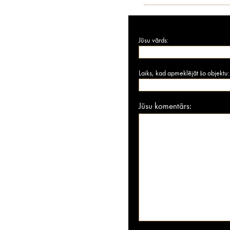
Jūsu vārds:
Laiks, kad apmeklējāt šo objektu:
Jūsu komentārs: