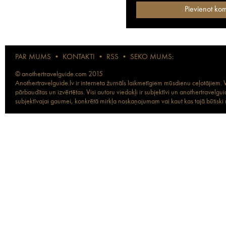
PAR MUMS
•
KONTAKTI
•
RSS
•
SEKO MUMS:
© anothertravelguide.com 2015
Anothertravelguide.lv ir interneta žurnāls laikmetīgiem mūsdienu ceļotājiem. Vi
pārbaudītas un izvērtētas. Visi autoru viedokļi ir subjektīvi un anothertravel
subjektīvajai gaumei, konkrētā mirkļa noskaņojumam vai kaut kas tajā būtiski ma