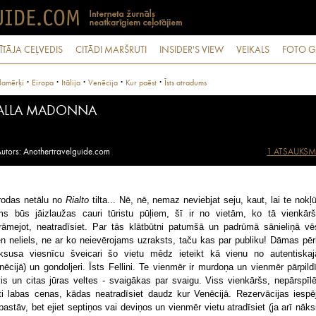
ĪTĀJA CEĻVEDIS
CITĀDI MARŠRUTI
INSIDER'S VIEW
VEIKALS
FOTO G
·
·
·
·
·
lamērķi
Eiropa
Itālija
Venēcija
Kur paēst
Īsts atradums
ALLA MADONNA
utors: Anothertravelguide.com
1 ATSAUKSM
rodas netālu no
Rialto
tilta... Nē, nē, nemaz neviebjat seju, kaut, lai te nokļū
ms būs jāizlaužas cauri tūristu pūļiem, šī ir no vietām, ko tā vienkārš
rāmejot, neatradīsiet. Par tās klātbūtni patumšā un padrūmā sānieliņā vē
en neliels, ne ar ko neievērojams uzraksts, taču kas par publiku! Dāmas pēr
uksusa viesnīcu šveicari šo vietu mēdz ieteikt kā vienu no autentiska
nēcijā) un gondoljeri. Īsts Fellini. Te vienmēr ir murdoņa un vienmēr pārpildī
vis un citas jūras veltes - svaigākas par svaigu. Viss vienkāršs, nepārspīlē
ti labas cenas, kādas neatradīsiet daudz kur Venēcijā. Rezervācijas iespē
pastāv, bet ejiet septiņos vai deviņos un vienmēr vietu atradīsiet (ja arī nāks