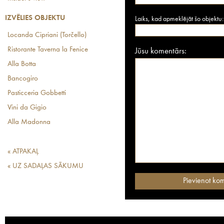
IZVĒLIES OBJEKTU
Laiks, kad apmeklējāt šo objektu:
Locanda Cipriani (Torčello)
Ristorante Taverna la Fenice
Jūsu komentārs:
Alla Botta
Bancogiro
Pasticceria Gobbetti
Vini da Gigio
Alla Madonna
« ATPAKAĻ
« UZ SADAĻAS SĀKUMU