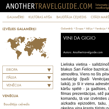
GALAMĒRĶI
KULTŪRAS AFIŠA
BAUDĪTĀJA CEĻVEDIS
CITĀDI MARŠ
·
·
·
·
Galamērķi
Eiropa
Itālija
Venēcija
IZVĒLIES GALAMĒRĶI
VINI DA GIGIO
Autors: Anothertravelguide.com
Lieliska vietiņa - salīdzin
blakus
San Felice
baznīcai.
EIROPA
atmosfēra. Viens no šīs pil
ITĀLIJA
savlaicīgi (īpaši Venēcij
laikā), jo šī ir viena adres
VENĒCIJA
kāršu spēlē - ja gadīsies,
filmas prezentācijas, sēž p
VENĒCIJA
komandu, tā var izvērsties 
aizkadra epizodēm, taāu, 
Baudītāja ceļvedis
okeāna viņa krasta tūristu p