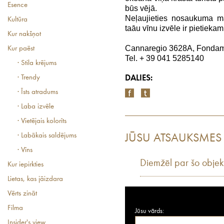
Esence
būs vējā.
Neļaujieties nosaukuma m
Kultūra
taāu vīnu izvēle ir pietiekam
Kur nakšņot
Cannaregio 3628A, Fondam
Kur paēst
Tel. + 39 041 5285140
· Stila krējums
· Trendy
DALIES:
· Īsts atradums
· Laba izvēle
· Vietējais kolorīts
· Labākais saldējums
JŪSU ATSAUKSMES
· Vīns
Diemžēl par šo objek
Kur iepirkties
Lietas, kas jāizdara
Vērts zināt
Filma
Jūsu vārds:
Insider's view