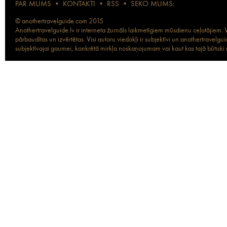
PAR MUMS
•
KONTAKTI
•
RSS
•
SEKO MUMS:
© anothertravelguide.com 2015
Anothertravelguide.lv ir interneta žurnāls laikmetīgiem mūsdienu ceļotājiem. Vi
pārbaudītas un izvērtētas. Visi autoru viedokļi ir subjektīvi un anothertravel
subjektīvajai gaumei, konkrētā mirkļa noskaņojumam vai kaut kas tajā būtiski ma