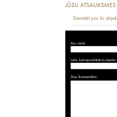
JŪSU ATSAUKSMES
Diemžēl par šo objek
Jūsu vārds:
Laiks, kad apmeklējāt šo objektu:
Jūsu komentārs: