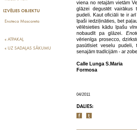
viena no retajām vietām Ve
glāzei degustēt vairākus 
IZVĒLIES OBJEKTU
pudeli. Kaut oficiāli te ir a
īpaši iedziļināties, bet paļ
Enoteca Mascareta
vēlēsieties kādu īpašu vīn
nobaudīt pa glāzei.
Enot
vērienīga prosecco, dzirk
« ATPAKAĻ
pasūtīsiet veselu pudeli, t
« UZ SADAĻAS SĀKUMU
senajām tradīcijām - ar zob
Calle Lunga S.Maria
Formosa
04/2011
DALIES: