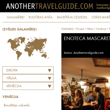
GALAMĒRĶI
KULTŪRAS AFIŠA
BAUDĪTĀJA CEĻVEDIS
CITĀDI MARŠ
·
·
·
·
Galamērķi
Eiropa
Itālija
Venēcija
IZVĒLIES GALAMĒRĶI
ENOTECA MASCARE
Autors: Anothertravelguide.com
EIROPA
ITĀLIJA
VENĒCIJA
VENĒCIJA
Baudītāja ceļvedis