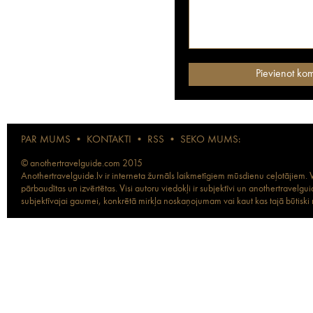
PAR MUMS
•
KONTAKTI
•
RSS
•
SEKO MUMS:
© anothertravelguide.com 2015
Anothertravelguide.lv ir interneta žurnāls laikmetīgiem mūsdienu ceļotājiem. Vi
pārbaudītas un izvērtētas. Visi autoru viedokļi ir subjektīvi un anothertravel
subjektīvajai gaumei, konkrētā mirkļa noskaņojumam vai kaut kas tajā būtiski ma