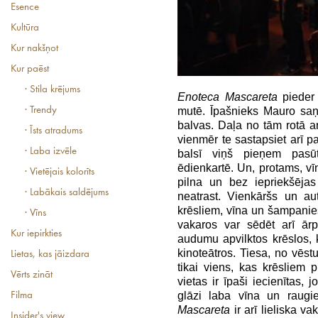
Esence
Kultūra
Kur nakšņot
Kur paēst
· Stila krējums
Enoteca Mascareta
pieder 
· Trendy
mutē. Īpašnieks Mauro saņ
balvas. Daļa no tām rotā ar
· Īsts atradums
vienmēr te sastapsiet arī 
· Laba izvēle
balsī viņš pieņem pasūt
ēdienkartē. Un, protams, v
· Vietējais kolorīts
pilna un bez iepriekšējas
· Labākais saldējums
neatrast. Vienkāršs un au
krēsliem, vīna un šampanie
· Vīns
vakaros var sēdēt arī ārp
Kur iepirkties
audumu apvilktos krēslos, 
kinoteātros. Tiesa, no vēstu
Lietas, kas jāizdara
tikai viens, kas krēsliem pi
Vērts zināt
vietas ir īpaši iecienītas, j
glāzi laba vīna un raugi
Filma
Mascareta
ir arī lieliska vak
Insider's view