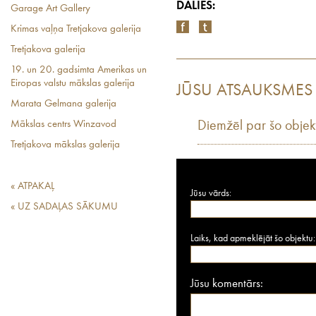
DALIES:
Garage Art Gallery
Krimas vaļņa Tretjakova galerija
Tretjakova galerija
19. un 20. gadsimta Amerikas un
Eiropas valstu mākslas galerija
JŪSU ATSAUKSMES
Marata Gelmana galerija
Mākslas centrs Winzavod
Diemžēl par šo objek
Tretjakova mākslas galerija
« ATPAKAĻ
Jūsu vārds:
« UZ SADAĻAS SĀKUMU
Laiks, kad apmeklējāt šo objektu:
Jūsu komentārs: