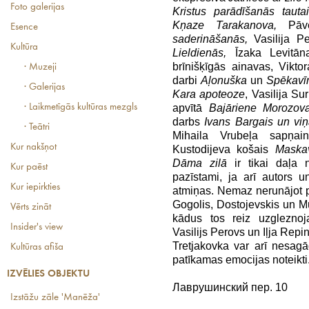
Foto galerijas
Kristus parādīšanās tautai
Kņaze Tarakanova,
Pāve
Esence
saderināšanās,
Vasilija P
Kultūra
Lieldienās,
Īzaka Levitāna
brīnišķīgās ainavas, Vikto
· Muzeji
darbi
Aļonuška
un
Spēkavīr
· Galerijas
Kara apoteoze
, Vasilija S
· Laikmetīgās kultūras mezgls
apvītā
Bajāriene Morozov
darbs
Ivans Bargais un vi
· Teātri
Mihaila Vrubeļa sapņai
Kur nakšņot
Kustodijeva košais
Maskav
Dāma zilā
ir tikai daļa 
Kur paēst
pazīstami, ja arī autors 
Kur iepirkties
atmiņas. Nemaz nerunājot p
Gogolis, Dostojevskis un Mu
Vērts zināt
kādus tos reiz uzgleznoj
Insider's view
Vasilijs Perovs un Iļja Repin
Tretjakovka var arī nesag
Kultūras afiša
patīkamas emocijas noteikti
IZVĒLIES OBJEKTU
Лаврушинский пер. 10
Izstāžu zāle 'Manēža'