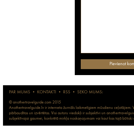
PAR MUMS
•
KONTAKTI
•
RSS
•
SEKO MUMS:
© anothertravelguide.com 2015
Anothertravelguide.lv ir interneta žurnāls laikmetīgiem mūsdienu ceļotājiem. Vi
pārbaudītas un izvērtētas. Visi autoru viedokļi ir subjektīvi un anothertravel
subjektīvajai gaumei, konkrētā mirkļa noskaņojumam vai kaut kas tajā būtiski ma