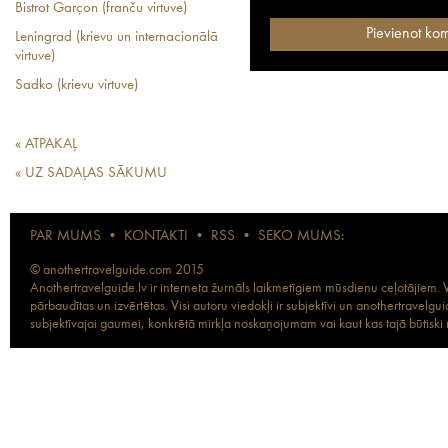
Bistrot Garçon (franču virtuve)
Leningrad (krievu un internacionālā
virtuve)
Sadko (krievu virtuve)
« ATPAKAĻ
« UZ SADAĻAS SĀKUMU
PAR MUMS
•
KONTAKTI
•
RSS
•
SEKO MUMS:
© anothertravelguide.com 2015
Anothertravelguide.lv ir interneta žurnāls laikmetīgiem mūsdienu ceļotājiem. Vi
pārbaudītas un izvērtētas. Visi autoru viedokļi ir subjektīvi un anothertravel
subjektīvajai gaumei, konkrētā mirkļa noskaņojumam vai kaut kas tajā būtiski ma