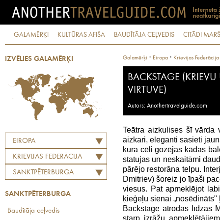
GALAMĒRĶI
KULTŪRAS AFIŠA
BAUDĪTĀJA CEĻVEDIS
CITĀDI MARŠ
·
·
Galamērķi
Eiropa
Krievijas Federācija
IZVĒLIES GALAMĒRĶI
BACKSTAGE (KRIEVU
VIRTUVE)
Autors: Anothertravelguide.com
Teātra aizkulises šī vārda
aizkari, eleganti sasieti ja
EIROPA
kura cēli gozējas kādas bal
KRIEVIJAS FEDERĀCIJA
statujas un neskaitāmi daudz
pārējo restorāna telpu. Inte
SANKTPĒTERBURGA
Dmitriev) šoreiz jo īpaši pa
viesus. Pat apmeklējot labi
SANKTPĒTERBURGA
ķieģeļu sienai „nosēdināts" 
Backstage atrodas līdzās M
Baudītāja ceļvedis
starp izrāžu apmeklētājie