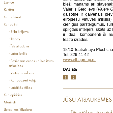
Esence
bieži manāms arī slavenai
Valērijs Gergijevs (
Valery G
Kultūra
gaisotne ir galvenais pie
Kur nakšņot
eiropiešu virtuves mikslis
cienīgus pārsteigumus. Turkl
Kur paēst
spilgtais interjers, skats 
· Stila krējums
ir ideāli komponenti šī 
· Trendy
teātra izrādes.
· Īsts atradums
18/10 Teatralnaya Ploshcha
· Laba izvēle
Tel: 326-41-42
www.elbagroup.ru
· Patīkamas cenas un kvalitātes
attiecības
DALIES:
· Vietējais kolorīts
· Kur padzert kafiju
· Labākās kūkas
Kur iepirkties
JŪSU ATSAUKSMES
Maršruti
Lietas, kas jāizdara
Diemžēl par šo objek