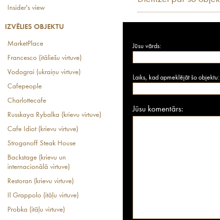
Insider's view
IZVĒLIES OBJEKTU
MarketPlace
Jūsu vārds:
Francesco (itāliešu virtuve)
Vodograi (ukraiņu virtuve)
Laiks, kad apmeklējāt šo objektu:
Cafepeople
Charlottecafe
Jūsu komentārs:
Russkaya Rybalka (krievu virtuve)
Cafe Idiot (krievu virtuve)
Stroganoff Steak House
Backstage (krievu un
internacionālā virtuve)
Restoran (krievu virtuve)
Il Grappolo (itāļu virtuve)
Probka (itāļu virtuve)