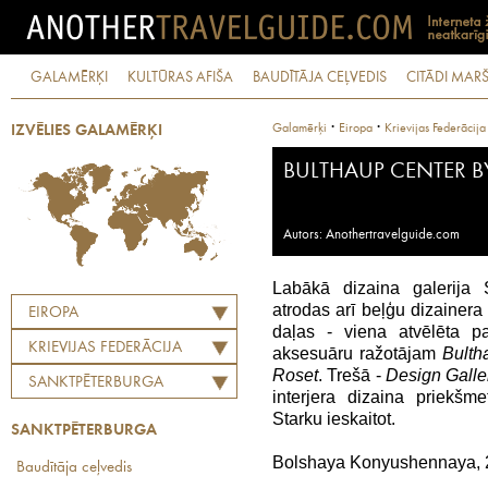
GALAMĒRĶI
KULTŪRAS AFIŠA
BAUDĪTĀJA CEĻVEDIS
CITĀDI MARŠ
·
·
Galamērķi
Eiropa
Krievijas Federācija
IZVĒLIES GALAMĒRĶI
BULTHAUP CENTER B
Autors: Anothertravelguide.com
Labākā dizaina galerija 
atrodas arī beļģu dizainer
EIROPA
daļas - viena atvēlēta p
KRIEVIJAS FEDERĀCIJA
aksesuāru ražotājam
Bulth
Roset
. Trešā -
Design Galle
SANKTPĒTERBURGA
interjera dizaina priekšm
Starku ieskaitot.
SANKTPĒTERBURGA
Bolshaya Konyushennaya, 
Baudītāja ceļvedis