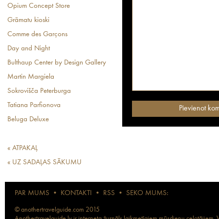
Opium Concept Store
Grāmatu kioski
Comme des Garçons
Day and Night
Bulthaup Center by Design Gallery
Martin Margiela
Sokrovišča Peterburga
Tatiana Parfionova
Beluga Deluxe
« ATPAKAĻ
« UZ SADAĻAS SĀKUMU
PAR MUMS
•
KONTAKTI
•
RSS
•
SEKO MUMS:
© anothertravelguide.com 2015
Anothertravelguide.lv ir interneta žurnāls laikmetīgiem mūsdienu ceļotājiem. Vi