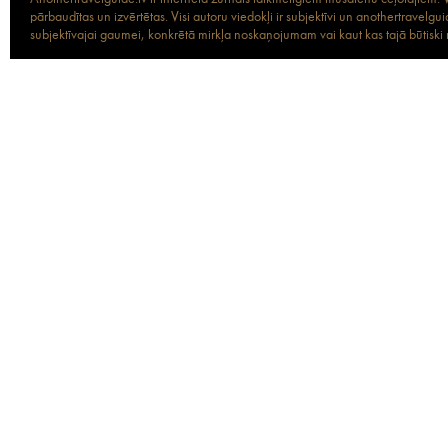
pārbaudītas un izvērtētas. Visi autoru viedokļi ir subjektīvi un anothertravel
subjektīvajai gaumei, konkrētā mirkļa noskaņojumam vai kaut kas tajā būtiski ma