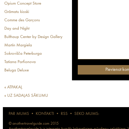
Opium Concept Store
Grāmatu kioski
Comme des Garçons
Day and Night
Bulthaup Center by Design Gallery
Martin Margiela
Sokrovišča Peterburga
Tatiana Parfionova
Beluga Deluxe
« ATPAKAĻ
« UZ SADAĻAS SĀKUMU
PAR MUMS
•
KONTAKTI
•
RSS
•
SEKO MUMS:
© anothertravelguide.com 2015
Anothertravelguide.lv ir interneta žurnāls laikmetīgiem mūsdienu ceļotājiem. Vi