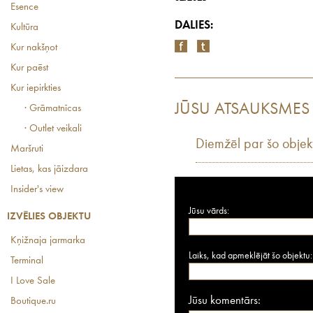
Esence
DALIES:
Kultūra
Kur nakšņot
Kur paēst
Kur iepirkties
JŪSU ATSAUKSMES
· Grāmatnīcas
· Outlet veikali
Diemžēl par šo objek
Maršruti
Lietas, kas jāizdara
Insider's view
Jūsu vārds:
IZVĒLIES OBJEKTU
Kņižnaja jarmarka
Laiks, kad apmeklējāt šo objektu:
Terminal
I Love Sale
Jūsu komentārs:
Boutique.ru