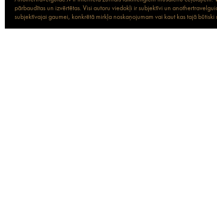
pārbaudītas un izvērtētas. Visi autoru viedokļi ir subjektīvi un anothertravel
subjektīvajai gaumei, konkrētā mirkļa noskaņojumam vai kaut kas tajā būtiski ma