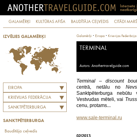
GALAMĒRĶI
KULTŪRAS AFIŠA
BAUDĪTĀJA CEĻVEDIS
CITĀDI MARŠ
·
·
Galamērķi
Eiropa
Krievijas Federācija
IZVĒLIES GALAMĒRĶI
TERMINAL
Autors: Anothertravelguide.com
Terminal – discount bout
centrā, netālu no
Nev
EIROPA
Sanktpēterburga nebūtu 
KRIEVIJAS FEDERĀCIJA
Vestvudas mēteli, vai
Trus
cenu, protams...
SANKTPĒTERBURGA
www.sale-terminal.ru
SANKTPĒTERBURGA
Baudītāja ceļvedis
02/2013