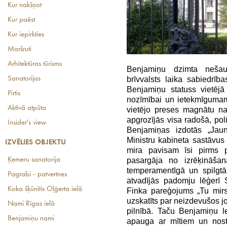
Kur nakšņot
Kur paēst
Kur iepirkties
Maršruti
Arhitektūras tūrisms
Benjamiņu dzimta nešaub
Sanatorijas
brīvvalsts laika sabiedrī
Benjamiņu statuss vietējā 
Pirtis
nozīmībai un ietekmīgumam
Aktīvā atpūta
vietējo preses magnātu n
apgrozījās visa radošā, poli
Insider's view
Benjamiņas izdotās „Jau
Ministru kabineta sastāvus
IZVĒLIES OBJEKTU
mira pavisam īsi pirms p
Ķemeru sanatorija
pasargāja no izrēķināša
temperamentīgā un spilgtā
Pagrabi - patvertnes
atvadījās padomju lēģerī 
Koka šķūnītis Oļģerta ielā
Finka pareģojums „Tu mirs
uzskatīts par neizdevušos jo
Nami Rīgas ielā
pilnībā. Taču Benjamiņu 
Benjamiņu nami
apauga ar mītiem un nos