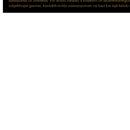
pārbaudītas un izvērtētas. Visi autoru viedokļi ir subjektīvi un anothertravel
subjektīvajai gaumei, konkrētā mirkļa noskaņojumam vai kaut kas tajā būtiski ma