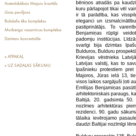
bēniņos atradās pa kaudzī
Autentiskākais Majoru kvartāls
kuru pārlapojot tikai vēl vai
Jūras paviljons
ir tā parādība, kas vissp
eleganci un izsmalcinātīb
Bokslafa ēku komplekss
pastiprinātājs. To varenī
Morberga vasarnīcas komplekss
Benjamiņas rūpīgi veidota
padomju institūcijas. Lī
Dzintaru koncertzāle
svarīgi bija dzimtas īpa
Bulduros, Bulduru prospektā 1
« ATPAKAĻ
Krievijas vēstnieka Latv
Latvijas valstij, kas to sav
« UZ SADAĻAS SĀKUMU
īpašnieku protestiem pret 
Majoros, Jūras ielā 13, t
visos laikos sargājuši ļoti 
Emīlijas Benjamiņas pasūtī
arhitektoniskais paraugs, k
Baltijā. 20. gadsimta 50.
nozīmes arhitektūras pie
rezidenci. 90. gadu sākum
tālaika ievērojamo pasaule
daudzi Baltijai nozīmīgi lēm