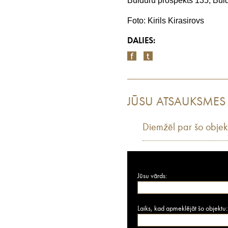
Bulduru prospekts 135, Buldu
Foto: Kirils Kirasirovs
DALIES:
JŪSU ATSAUKSMES
Diemžēl par šo objek
Jūsu vārds:
Laiks, kad apmeklējāt šo objektu: