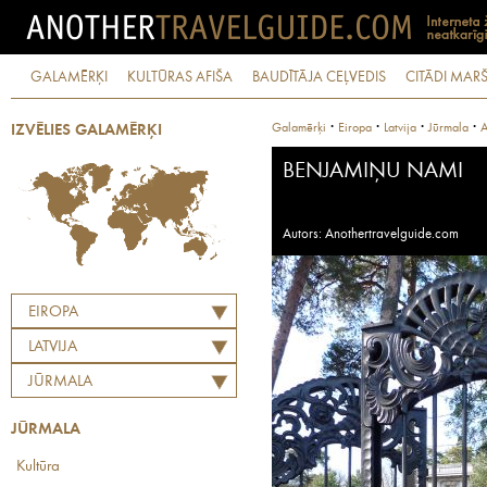
GALAMĒRĶI
KULTŪRAS AFIŠA
BAUDĪTĀJA CEĻVEDIS
CITĀDI MARŠ
·
·
·
·
Galamērķi
Eiropa
Latvija
Jūrmala
A
IZVĒLIES GALAMĒRĶI
BENJAMIŅU NAMI
Autors: Anothertravelguide.com
EIROPA
LATVIJA
JŪRMALA
JŪRMALA
Kultūra