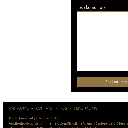
Jūsu komentārs:
PAR MUMS
•
KONTAKTI
•
RSS
•
SEKO MUMS:
© anothertravelguide.com 2015
Anothertravelguide.lv ir interneta žurnāls laikmetīgiem mūsdienu ceļotājiem. Vi