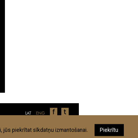
LAT
ENG
nīcas, restorāni, veikali u.c., ir autoru
 aplūkotajām vietām neatbilst jūsu
elguide.lv autori un eksperti.