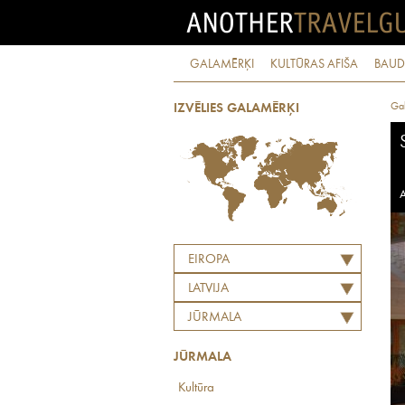
GALAMĒRĶI
KULTŪRAS AFIŠA
BAUD
Ga
IZVĒLIES GALAMĒRĶI
A
EIROPA
LATVIJA
JŪRMALA
JŪRMALA
Kultūra