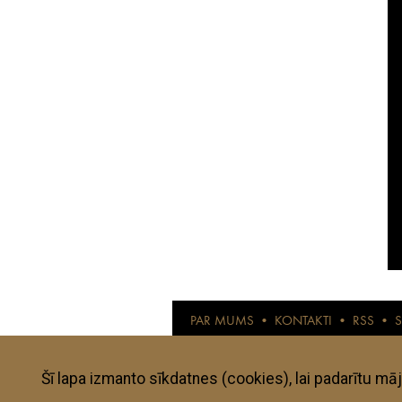
PAR MUMS
•
KONTAKTI
•
RSS
•
© anothertravelguide.com 2015
Anothertravelguide.lv ir interneta žurnāls l
pārbaudītas un izvērtētas. Visi autoru viedo
subjektīvajai gaumei, konkrētā mirkļa noskaņ