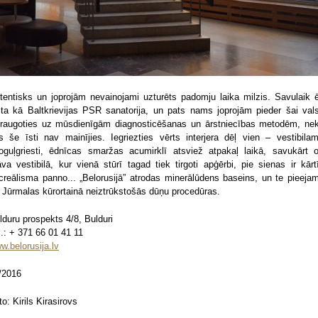
tentisks un joprojām nevainojami uzturēts padomju laika milzis. Savulaik 
lta kā Baltkrievijas PSR sanatorija, un pats nams joprojām pieder šai valst
raugoties uz mūsdienīgām diagnosticēšanas un ārstniecības metodēm, ne
ts še īsti nav mainījies. Iegriezties vērts interjera dēļ vien – vestibilam
oguļgriesti, ēdnīcas smaržas acumirklī atsviež atpakaļ laikā, savukārt o
āva vestibilā, kur vienā stūrī tagad tiek tirgoti apģērbi, pie sienas ir kārt
creālisma panno... „Belorusijā” atrodas minerālūdens baseins, un te pieeja
ī Jūrmalas kūrortainā neiztrūkstošās dūņu procedūras.
lduru prospekts 4/8, Bulduri
l.: + 371 66 01 41 11
w.belorusija.lv
/2016
to: Kirils Kirasirovs