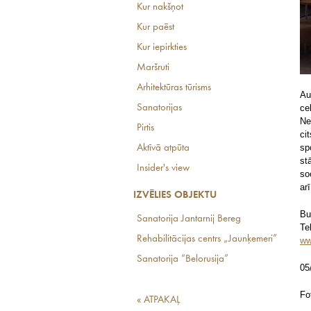
Kur nakšņot
Kur paēst
Kur iepirkties
Maršruti
Arhitektūras tūrisms
Au
Sanatorijas
ce
Ne
Pirtis
ci
sp
Aktīvā atpūta
st
Insider's view
so
ar
IZVĒLIES OBJEKTU
Bu
Sanatorija Jantarnij Bereg
Te
Rehabilitācijas centrs „Jaunķemeri”
ww
Sanatorija “Belorusija”
05
Fo
« ATPAKAĻ