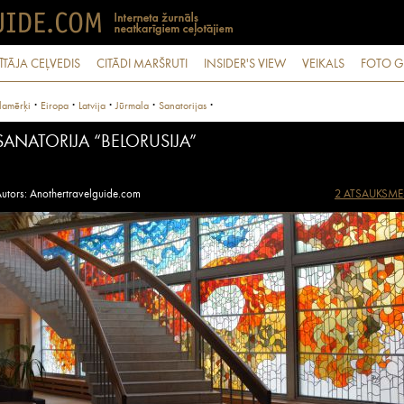
ĪTĀJA CEĻVEDIS
CITĀDI MARŠRUTI
INSIDER'S VIEW
VEIKALS
FOTO G
·
·
·
·
·
lamērķi
Eiropa
Latvija
Jūrmala
Sanatorijas
SANATORIJA “BELORUSIJA”
utors: Anothertravelguide.com
2 ATSAUKSME