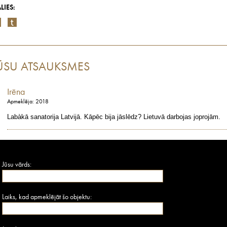
LIES:
ŪSU ATSAUKSMES
Irēna
Apmeklēja: 2018
Labàkā sanatorija Latvijā. Kāpēc bija jāslēdz? Lietuvā darbojas joprojām.
Jūsu vārds:
Laiks, kad apmeklējāt šo objektu: