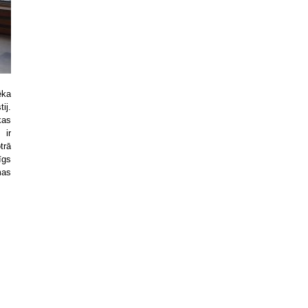
ēka
ij.
kas
 ir
trā
īgs
mas