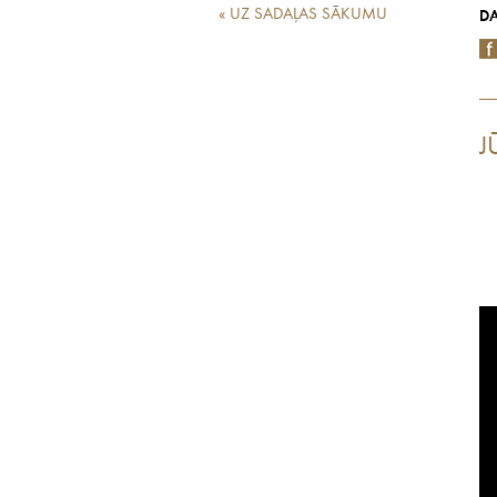
« UZ SADAĻAS SĀKUMU
DA
J