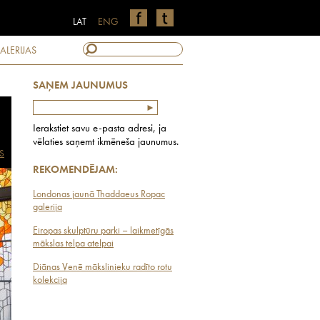
LAT
ENG
ALERIJAS
SAŅEM JAUNUMUS
Ierakstiet savu e-pasta adresi, ja
vēlaties saņemt ikmēneša jaunumus.
S
REKOMENDĒJAM:
Londonas jaunā Thaddaeus Ropac
galerija
Eiropas skulptūru parki – laikmetīgās
mākslas telpa atelpai
Diānas Venē mākslinieku radīto rotu
kolekcija