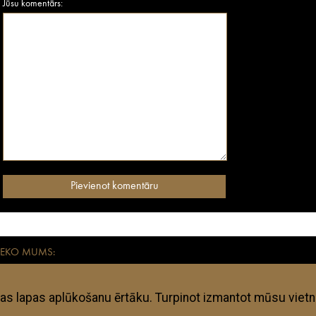
Jūsu komentārs:
SEKO MUMS:
aikmetīgiem mūsdienu ceļotājiem. Visas anothertravelguide.lv apkopotās adreses – vies
kļi ir subjektīvi un anothertravelguide.lv neuzņemas nekādu atbildību, ja kāda no te
ojumam vai kaut kas tajā būtiski mainījies kopš mirkļa, kad tajā pabijuši anothertrav