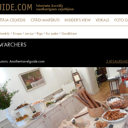
ĪTĀJA CEĻVEDIS
CITĀDI MARŠRUTI
INSIDER'S VIEW
VEIKALS
FOTO G
·
·
·
·
·
lamērķi
Eiropa
Latvija
Rīga
Kur paēst
Gardēžiem
M’ARCHERS
utors: Anothertravelguide.com
3 ATSAUKSME