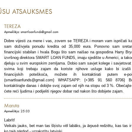
ŪSU ATSAUKSMES
TEREZA
Apmeklēja: smartloanfunds@gmail.com
Dobre vijesti za mene i vas, zovem se TEREZA i moram vam ispričati k
sam doživjela ponudu kredita od 35,000 eura. Ponovno sam sreta
financijski stabilan i hvala Bogu što sam naišao na gospodina Harry Bry
izvršnog direktora SMART LOAN FUNDS, imaju sjedište u Americi, a tako
djeluju u svim europskim zemljama. Dobio sam savjet kolege i savjetovat
svima koji trebaju zajam da koriste njihove usluge kako bi izašli
financijskih poteškoća, možete ih kontaktirati putem e-po
(smartloanfunds@gmail.com} WHATSAPP: {+385 91 560 8706} B
kontaktirajte danas i dobijte svoj zajam od njih na stopu od 3 %. Obećajte
ćete reći ljudima i podijeliti njegov dobar rad nakon što dobijete zajam.
Maruta
Apmeklēja: 25.03
Labrīt!
Veikals jauks, bet man tas šķistu vēl labāks, ja ārpusē redzētu, kas tas ir
ko tajā pārdod - uzrakstītu latviski.