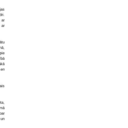
jas
ri.
 ar
 ar
ātu
nā,
pie
ībā
ākā
 en
ais
ta,
amā
par
 un