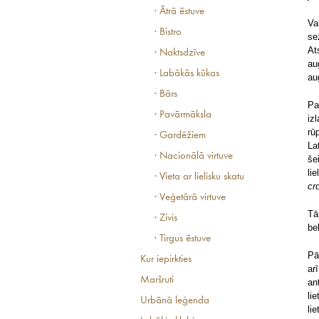
· Ātrā ēstuve
Va
· Bistro
se
At
· Naktsdzīve
au
· Labākās kūkas
au
· Bārs
Pa
· Pavārmāksla
iz
rū
· Gardēžiem
La
· Nacionālā virtuve
še
li
· Vieta ar lielisku skatu
cr
· Veģetārā virtuve
Tā
· Zivis
be
· Tirgus ēstuve
Pā
Kur iepirkties
ar
Maršruti
an
li
Urbānā leģenda
li