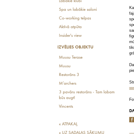
Labākie klubi
K
Spa un labākie saloni
fa
Co-working telpas
sp
sp
Aktīvā atpūta
sa
Insider's view
fi
mū
IZVĒLIES OBJEKTU
ti
gr
Muusu Terase
Da
Muusu
pi
Restorāns 3
St
M’archers
ww
3 pavāru restorāns - Tam labam
būs augt!
Fo
Vincents
DA
« ATPAKAĻ
« UZ SADAĻAS SĀKUMU