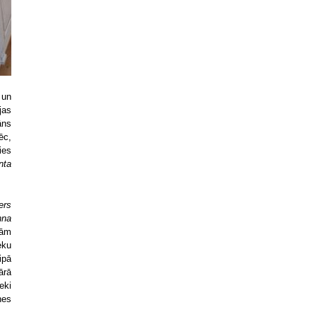
 un
jas
āns
ēc,
ies
nta
ers
nna
bām
eku
ipā
ārā
eki
nes