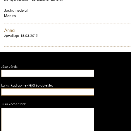
Jauku nedēļu!
Maruta
Anna
Apmeklēja: 18.03.2015.
Jūsu vārds:
Laiks, kad apmeklējāt šo objektu:
Jūsu komentārs: