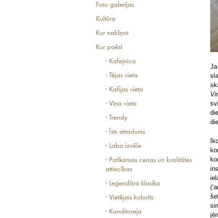
Foto galerijas
Kultūra
Kur nakšņot
Kur paēst
· Kafejnīca
Ja
· Tējas vieta
sl
sk
· Kafijas vieta
Vi
sv
· Vīna vieta
di
· Trendy
di
· Īsts atradums
Ik
· Laba izvēle
ko
ko
· Patīkamas cenas un kvalitātes
in
attiecības
ie
· Leģendāra klasika
(‘
še
· Vietējais kolorīts
si
· Konditoreja
jē