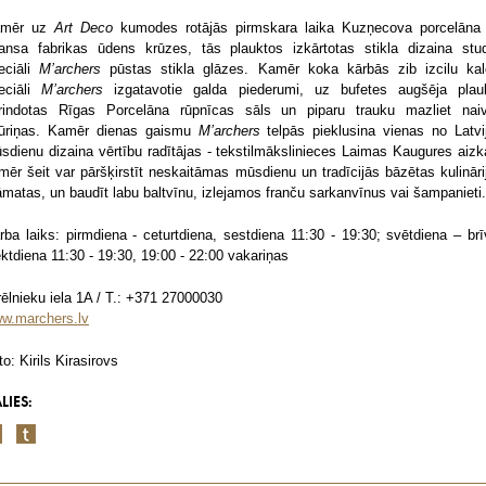
amēr uz
Art Deco
kumodes rotājās pirmskara laika Kuzņecova porcelāna
jansa fabrikas ūdens krūzes, tās plauktos izkārtotas stikla dizaina stud
eciāli
M’archers
pūstas stikla glāzes. Kamēr koka kārbās zib izcilu kal
eciāli
M’archers
izgatavotie galda piederumi, uz bufetes augšēja plau
rindotas Rīgas Porcelāna rūpnīcas sāls un piparu trauku mazliet nai
gūriņas. Kamēr dienas gaismu
M’archers
telpās pieklusina vienas no Latvi
sdienu dizaina vērtību radītājas - tekstilmākslinieces Laimas Kaugures aizka
kmēr šeit var pāršķirstīt neskaitāmas mūsdienu un tradīcijās bāzētas kulināri
āmatas, un baudīt labu baltvīnu, izlejamos franču sarkanvīnus vai šampanieti.
rba laiks: pirmdiena - ceturtdiena, sestdiena 11:30 - 19:30; svētdiena – brī
ektdiena 11:30 - 19:30, 19:00 - 22:00 vakariņas
rēlnieku iela 1A / Т.: +371 27000030
w.marchers.lv
to: Kirils Kirasirovs
LIES: