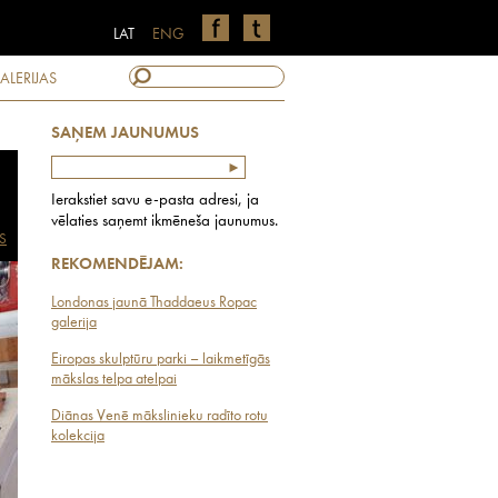
LAT
ENG
ALERIJAS
SAŅEM JAUNUMUS
Ierakstiet savu e-pasta adresi, ja
vēlaties saņemt ikmēneša jaunumus.
S
REKOMENDĒJAM:
Londonas jaunā Thaddaeus Ropac
galerija
Eiropas skulptūru parki – laikmetīgās
mākslas telpa atelpai
Diānas Venē mākslinieku radīto rotu
kolekcija