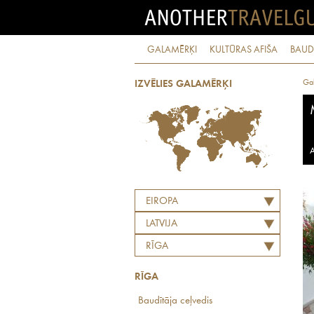
GALAMĒRĶI
KULTŪRAS AFIŠA
BAUD
Ga
IZVĒLIES GALAMĒRĶI
A
EIROPA
LATVIJA
RĪGA
RĪGA
Baudītāja ceļvedis