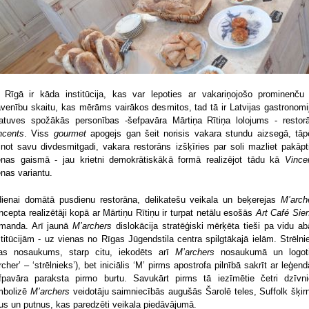
 Rīgā ir kāda institūcija, kas var lepoties ar vakariņojošo prominenču
avenību skaitu, kas mērāms vairākos desmitos, tad tā ir Latvijas gastronomi
atuves spožākās personības -šefpavāra Mārtiņa Rītiņa lolojums - restor
ncents
. Viss
gourmet
apogejs gan šeit norisis vakara stundu aizsegā, tāp
inot savu divdesmitgadi, vakara restorāns izšķīries par soli mazliet pakāpt
enas gaismā - jau krietni demokrātiskākā formā realizējot tādu kā
Vince
enas variantu.
dienai domātā pusdienu restorāna, delikatešu veikala un beķerejas
M’arch
ncepta realizētāji kopā ar Mārtiņu Rītiņu ir turpat netālu esošās
Art Café Sie
manda. Arī jaunā
M’archers
dislokācija stratēģiski mērķēta tieši pa vidu a
stitūcijām - uz vienas no Rīgas Jūgendstila centra spilgtākajā ielām. Strēlni
las nosaukums, starp citu, iekodēts arī
M’archers
nosaukumā un logot
archer’ – ‘strēlnieks’), bet iniciālis ‘M’ pirms apostrofa pilnībā sakrīt ar leģend
fpavāra paraksta pirmo burtu. Savukārt pirms tā iezīmētie četri dzīvni
mbolizē
M’archers
veidotāju saimniecībās augušās Šarolē teles, Suffolk šķir
rus un putnus, kas paredzēti veikala piedāvājumā.