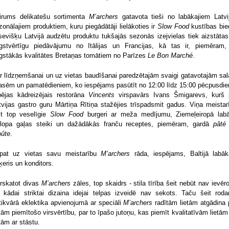
irums delikatešu sortimenta
M’archers
gatavota tieši no labākajiem Latvi
zonālajiem produktiem, kuru piegādātāji lielākoties ir
Slow Food
kustības bied
sevišķu Latvijā audzētu produktu tukšajās sezonās izejvielas tiek aizstātas
gstvērtīgu piedāvājumu no Itālijas un Francijas, kā tas ir, piemēram,
gstākās kvalitātes Bretaņas tomātiem no Parīzes
Le Bon Marché
.
r līdzņemšanai un uz vietas baudīšanai paredzētajām svaigi gatavotajām sal
lasēm un pamatēdieniem, ko iespējams pasūtīt no 12:00 līdz 15:00 pēcpusdie
pējas kādreizējais restorāna
Vincents
virspavārs Ivans Šmigarevs, kurš 
tvijas gastro guru Mārtiņa Rītiņa stažējies trīspadsmit gadus. Viņa meistar
it top veselīgie
Slow Food
burgeri ar meža medījumu, Ziemeļeiropā lab
ellopa gaļas steiki un dažādākās franču receptes, piemēram, gardā
pâté
oûte
.
pat uz vietas savu meistarību
M’archers
rāda, iespējams, Baltijā labāk
ķeris un konditors.
rskatot divas
M’archers
zāles, top skaidrs - stila tīrība šeit nebūt nav ievēro
ī kādai striktai dizaina idejai telpas izveidē nav sekots. Taču šeit rod
tikvārā eklektika apvienojumā ar speciāli
M’archers
radītām lietām atgādina 
etām piemītošo virsvērtību, par to īpašo jutoņu, kas piemīt kvalitatīvām lietām
etām ar stāstu.