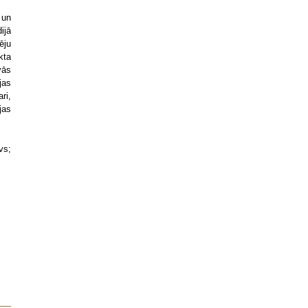
 un
ijā
ēju
kta
vās
jas
ri,
jas
vs;