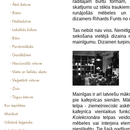
radītajām burtu formām, 
· Ātrā ēstuve
skatījums uz stikla traukie
runājošās mēbeles un
· Bistro
dizainers Rihards Funts no 
· Naktsdzīve
· Labākās kūkas
Tas nebūt nav viss. Nemitī
sekošana vietējā dizaina
· Bārs
mainīgumu. Dizaineri turpina
· Pavārmāksla
· Gardēžiem
· Nacionālā virtuve
· Vieta ar lielisku skatu
· Veģetārā virtuve
· Zivis
Mainīgas ir arī latviešu māk
· Tirgus ēstuve
pie kafejnīcas sienām. Mā
telpa - ziemeļnieciski ask
Kur iepirkties
kafejnīca vienlaikus funk
Maršruti
Kolekcionāra
telpas veido
Urbānā leģenda
mēbeles vai interjera elem
piestāvētu. Tie šajā gadījum