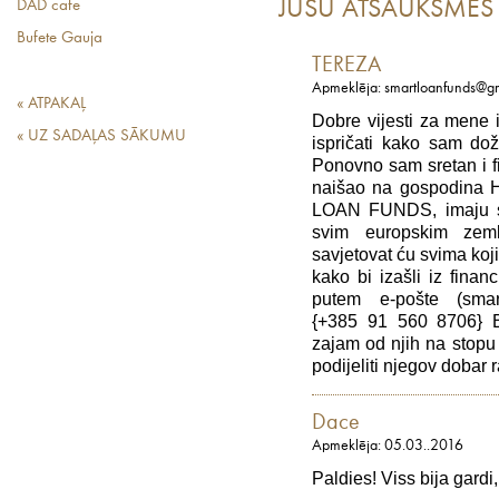
JŪSU ATSAUKSMES
DAD cafe
Bufete Gauja
TEREZA
Apmeklēja: smartloanfunds@g
« ATPAKAĻ
Dobre vijesti za men
« UZ SADAĻAS SĀKUMU
ispričati kako sam dož
Ponovno sam sretan i fi
naišao na gospodina H
LOAN FUNDS, imaju sje
svim europskim zem
savjetovat ću svima koj
kako bi izašli iz finan
putem e-pošte (sma
{+385 91 560 8706} Br
zajam od njih na stopu 
podijeliti njegov dobar 
Dace
Apmeklēja: 05.03..2016
Paldies! Viss bija gardi