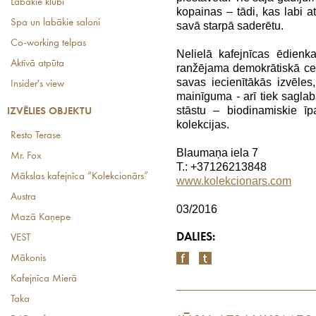
Labākie klubi
kopainas – tādi, kas labi at
Spa un labākie saloni
savā starpā saderētu.
Co-working telpas
Nelielā kafejnīcas ēdienka
Aktīvā atpūta
ranžējama demokrātiskā cen
savas iecienītākās izvēles
Insider's view
mainīguma - arī tiek saglab
stāstu – biodinamiskie īp
IZVĒLIES OBJEKTU
kolekcijas.
Resto Terase
Blaumaņa iela 7
Mr. Fox
T.: +37126213848
Mākslas kafejnīca “Kolekcionārs”
www.kolekcionars.com
Austra
03/2016
Mazā Kaņepe
DALIES:
VEST
Mākonis
Kafejnīca Mierā
Taka