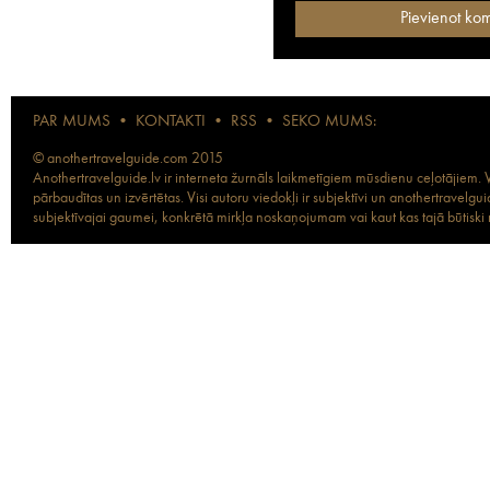
PAR MUMS
•
KONTAKTI
•
RSS
•
SEKO MUMS:
© anothertravelguide.com 2015
Anothertravelguide.lv ir interneta žurnāls laikmetīgiem mūsdienu ceļotājiem. Vi
pārbaudītas un izvērtētas. Visi autoru viedokļi ir subjektīvi un anothertravel
subjektīvajai gaumei, konkrētā mirkļa noskaņojumam vai kaut kas tajā būtiski ma