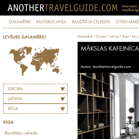
GALAMĒRĶI
KULTŪRAS AFIŠA
BAUDĪTĀJA CEĻVEDIS
CITĀDI MARŠ
·
·
·
·
Galamērķi
Eiropa
Latvija
Rīga
Kur 
IZVĒLIES GALAMĒRĶI
MĀKSLAS KAFEJNĪC
Autors: Anothertravelguide.com
EIROPA
LATVIJA
RĪGA
RĪGA
Baudītāja ceļvedis