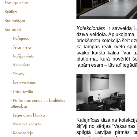
Foto galerijas
Kultūra
Kur nakšņot
Kolekcionārs
ir savveida L
Kur paēst
dzīvā veidolā. Aplūkojama, 
· Kafejnīca
priekšmetu kolekcija šeit dz
ka lampās reāli kvēlo spul
· Tējas vieta
tvaiko karsta kafija. Var u
· Kafijas vieta
platforma, kurā novērtēt šo
labām esam – tās arī iegādā
· Vīna vieta
· Trendy
· Īsts atradums
· Laba izvēle
· Patīkamas cenas un kvalitātes
attiecības
· Leģendāra klasika
Kafejnīcas dizaina kolekci
· Vietējais kolorīts
šķīvji no sērijas “Vakariņas
spilgtā Latvijas pirmās b
· Konditoreja