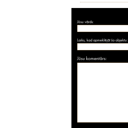
Jūsu vārds:
Laiks, kad apmeklējāt šo objektu:
Jūsu komentārs: