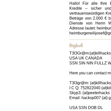
Hallo! Für alle Ihre 
Kredite – sicher un
vertrauenswürdigen Kre
Beträge von 2.000 € b
Dienste von Herrn Wi
Adresse lautet: heimbu
heimburgerwilijosef@g
Bigbull
T3l3Gr@m:(at)killhacks 
USA UK CANADA
SSN SIN NIN FULLZ W
Here you can contact m
T3l3gr@m: (at)killhacks
I C Q: 752822040 (at)ki
Skyp3: (at)peeterhacks
Email: hacksp007 (at) g
USA SSN DOB DL