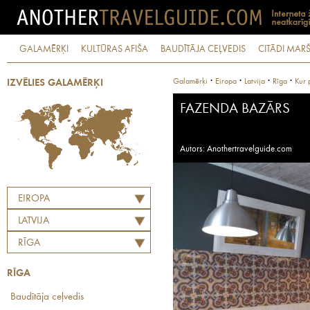
GALAMĒRĶI
KULTŪRAS AFIŠA
BAUDĪTĀJA CEĻVEDIS
CITĀDI MARŠ
·
·
·
·
Galamērķi
Eiropa
Latvija
Rīga
Kur 
IZVĒLIES GALAMĒRĶI
FAZENDA BAZĀRS
Autors: Anothertravelguide.com
EIROPA
LATVIJA
RĪGA
RĪGA
Baudītāja ceļvedis