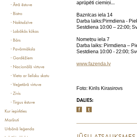
aprūpēti ciemiņi...
· Ātrā ēstuve
· Bistro
Baznīcas iela 14
Darba laiks:Pirmdiena - Pie
· Naktsdzīve
Sestdiena 10:00 – 22:00; S
· Labākās kūkas
Nometņu iela 7
· Bārs
Darba laiks: Pirmdiena – Pi
· Pavārmāksla
Sestdiena 10:00 - 22:00; Sv
· Gardēžiem
www.fazenda.lv
· Nacionālā virtuve
· Vieta ar lielisku skatu
· Veģetārā virtuve
Foto: Kirils Kirasirovs
· Zivis
DALIES:
· Tirgus ēstuve
Kur iepirkties
Maršruti
Urbānā leģenda