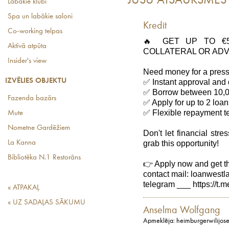
JŪSU ATSAUKSMES
Labākie klubi
Spa un labākie saloni
Kredit
Co-working telpas
🔥 GET UP TO €5
Aktīvā atpūta
COLLATERAL OR ADV
Insider's view
Need money for a press
IZVĒLIES OBJEKTU
✅ Instant approval and
✅ Borrow between 10,0
Fazenda bazārs
✅ Apply for up to 2 loa
✅ Flexible repayment t
Mute
Nometne Gardēžiem
Don't let financial str
La Kanna
grab this opportunity!
Bibliotēka N.1 Restorāns
👉 Apply now and get t
contact mail: loanwes
telegram ___ https://t.m
« ATPAKAĻ
« UZ SADAĻAS SĀKUMU
Anselma Wolfgang
Apmeklēja: heimburgerwilijos