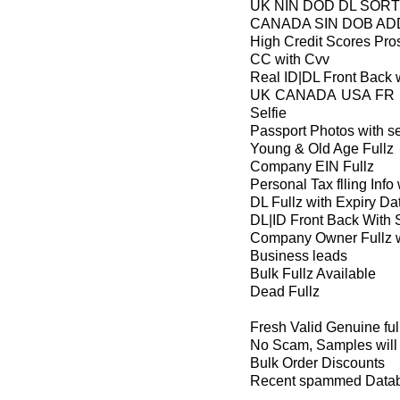
UK NIN DOD DL SOR
CANADA SIN DOB A
High Credit Scores Pro
CC with Cvv
Real ID|DL Front Back 
UK CANADA USA FR IT
Selfie
Passport Photos with se
Young & Old Age Fullz
Company EIN Fullz
Personal Tax flling Info
DL Fullz with Expiry Da
DL|ID Front Back With
Company Owner Fullz 
Business leads
Bulk Fullz Available
Dead Fullz
Fresh Valid Genuine ful
No Scam, Samples will
Bulk Order Discounts
Recent spammed Datab