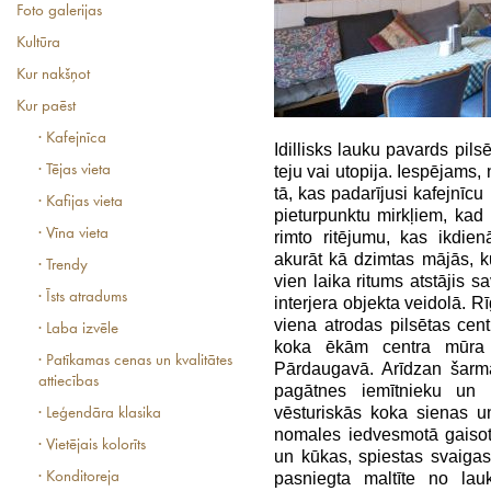
Foto galerijas
Kultūra
Kur nakšņot
Kur paēst
· Kafejnīca
Idillisks lauku pavards pils
· Tējas vieta
teju vai utopija. Iespējams,
tā, kas padarījusi kafejnīcu
· Kafijas vieta
pieturpunktu mirkļiem, kad 
· Vīna vieta
rimto ritējumu, kas ikdien
akurāt kā dzimtas mājās, k
· Trendy
vien laika ritums atstājis
· Īsts atradums
interjera objekta veidolā. R
viena atrodas pilsētas cen
· Laba izvēle
koka ēkām centra mūra 
· Patīkamas cenas un kvalitātes
Pārdaugavā. Arīdzan šarm
attiecības
pagātnes iemītnieku un l
vēsturiskās koka sienas u
· Leģendāra klasika
nomales iedvesmotā gaisot
· Vietējais kolorīts
un kūkas, spiestas svaigas
· Konditoreja
pasniegta maltīte no la