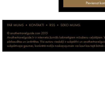
PAR MUMS
•
KONTAKTI
•
RSS
•
SEKO MUMS:
© anothertravelguide.com 2015
Anothertravelguide.lv ir interneta žurnāls laikmetīgiem mūsdienu ceļotājiem. Vi
pārbaudītas un izvērtētas. Visi autoru viedokļi ir subjektīvi un anothertravel
subjektīvajai gaumei, konkrētā mirkļa noskaņojumam vai kaut kas tajā būtiski ma