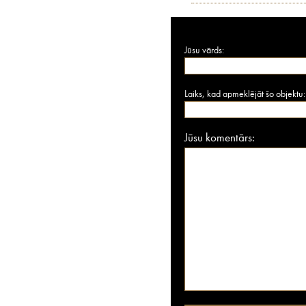
Jūsu vārds:
Laiks, kad apmeklējāt šo objektu:
Jūsu komentārs: