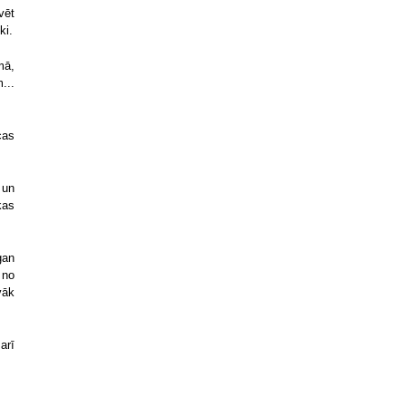
vēt
ki.
mā,
...
cas
 un
kas
.
gan
 no
vāk
arī