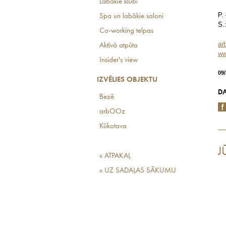
Labākie klubi
P.
Spa un labākie saloni
S.
Co-working telpas
ar
Aktīvā atpūta
ww
Insider's view
09
IZVĒLIES OBJEKTU
DA
Bezē
arbOOz
Kūkotava
J
« ATPAKAĻ
« UZ SADAĻAS SĀKUMU