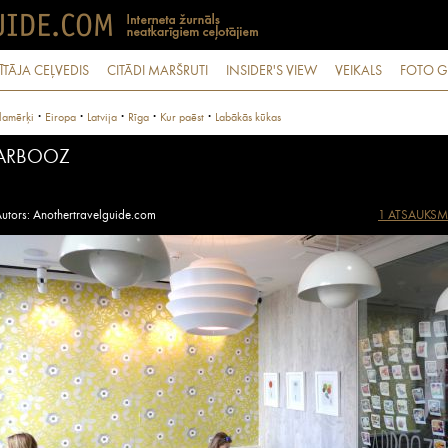
ĪTĀJA CEĻVEDIS
CITĀDI MARŠRUTI
INSIDER'S VIEW
VEIKALS
FOTO G
·
·
·
·
·
lamērķi
Eiropa
Latvija
Rīga
Kur paēst
Labākās kūkas
ARBOOZ
utors: Anothertravelguide.com
1 ATSAUKSM