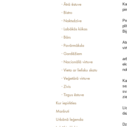
Ka
· Ātrā ēstuve
pi
· Bistro
Pr
· Naktsdzīve
pl
· Labākās kūkas
Bi
· Bārs
At
· Pavārmāksla
vi
· Gardēžiem
ar
· Nacionālā virtuve
ek
no
· Vieta ar lielisku skatu
· Veģetārā virtuve
Ka
se
· Zivis
sv
· Tirgus ēstuve
zi
Kur iepirkties
Lī
Maršruti
da
Urbānā leģenda
Dz