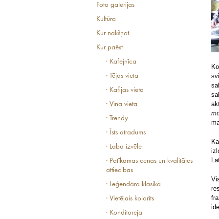
Foto galerijas
Kultūra
Kur nakšņot
Kur paēst
· Kafejnīca
Ko
· Tējas vieta
sv
sa
· Kafijas vieta
sa
ak
· Vīna vieta
mo
· Trendy
ma
· Īsts atradums
Ka
· Laba izvēle
iz
La
· Patīkamas cenas un kvalitātes
attiecības
Vi
· Leģendāra klasika
re
fr
· Vietējais kolorīts
id
· Konditoreja