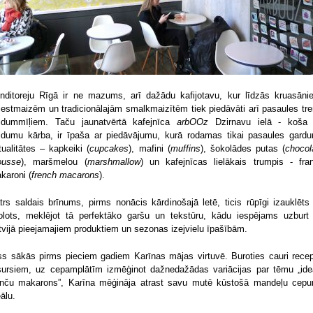
nditoreju Rīgā ir ne mazums, arī dažādu kafijotavu, kur līdzās kruasāni
iestmaizēm un tradicionālajām smalkmaizītēm tiek piedāvāti arī pasaules tre
ldummīļiem. Taču jaunatvērtā kafejnīca
arbOOz
Dzirnavu ielā - koša
ldumu kārba, ir īpaša ar piedāvājumu, kurā rodamas tikai pasaules gard
tualitātes – kapkeiki (
cupcakes
), mafini (
muffins
), šokolādes putas (
chocol
usse
), maršmelou (
marshmallow
) un kafejnīcas lielākais trumpis - fra
karoni (
french macarons
).
trs saldais brīnums, pirms nonācis kārdinošajā letē, ticis rūpīgi izauklēts
lolots, meklējot tā perfektāko garšu un tekstūru, kādu iespējams uzburt
tvijā pieejamajiem produktiem un sezonas izejvielu īpašībām.
ss sākās pirms pieciem gadiem Karīnas mājas virtuvē. Buroties cauri rece
sursiem, uz cepamplātīm izmēģinot dažnedažādas variācijas par tēmu „ide
anču makarons”, Karīna mēģināja atrast savu mutē kūstošā mandeļu cep
eālu.