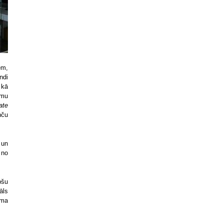
em,
ndi
 kā
umu
ate
nču
 un
 no
pšu
āls
uma