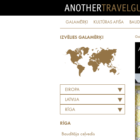
GALAMĒRĶI
KULTŪRAS AFIŠA
BAUD
Ga
IZVĒLIES GALAMĒRĶI
A
EIROPA
LATVIJA
RĪGA
RĪGA
Baudītāja ceļvedis