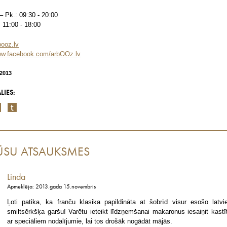
 – Pk.: 09:30 - 20:00
: 11:00 - 18:00
booz.lv
w.facebook.com/arbOOz.lv
/2013
LIES:
ŪSU ATSAUKSMES
Linda
Apmeklēja: 2013.gada 15.novembris
Ļoti patika, ka franču klasika papildināta at šobrīd visur esošo latvi
smiltsērkšķa garšu! Varētu ieteikt līdzņemšanai makaronus iesaiņit kastī
ar speciāliem nodalījumie, lai tos drošāk nogādāt mājās.