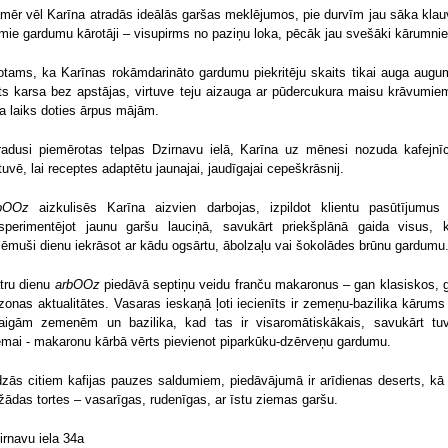
mēr vēl Karīna atradās ideālās garšas meklējumos, pie durvīm jau sāka klau
rmie gardumu kārotāji – visupirms no paziņu loka, pēcāk jau svešāki kārumnie
otams, ka Karīnas rokāmdarināto gardumu piekritēju skaits tikai auga augu
īts karsa bez apstājas, virtuve teju aizauga ar pūdercukura maisu krāvumiem
ja laiks doties ārpus mājām.
radusi piemērotas telpas Dzirnavu ielā, Karīna uz mēnesi nozuda kafejnī
rtuvē, lai receptes adaptētu jaunajai, jaudīgajai cepeškrāsnij.
bOOz
aizkulisēs Karīna aizvien darbojas, izpildot klientu pasūtījumus
sperimentējot jaunu garšu lauciņā, savukārt priekšplānā gaida visus, 
lēmuši dienu iekrāsot ar kādu ogsārtu, ābolzaļu vai šokolādes brūnu gardumu
tru dienu
arbOOz
piedāvā septiņu veidu franču makaronus – gan klasiskos, 
zonas aktualitātes. Vasaras ieskaņā ļoti iecienīts ir zemeņu-bazilika kārums
aigām zemenēm un bazilika, kad tas ir visaromātiskākais, savukārt tu
emai - makaronu kārbā vērts pievienot piparkūku-dzērveņu gardumu.
dzās citiem kafijas pauzes saldumiem, piedāvājumā ir arīdienas deserts, kā 
žādas tortes – vasarīgas, rudenīgas, ar īstu ziemas garšu.
irnavu iela 34a