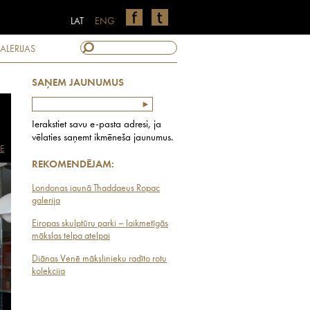
LAT
ENG
ALERIJAS
SAŅEM JAUNUMUS
Ierakstiet savu e-pasta adresi, ja
vēlaties saņemt ikmēneša jaunumus.
E
REKOMENDĒJAM:
Londonas jaunā Thaddaeus Ropac
galerija
Eiropas skulptūru parki – laikmetīgās
mākslas telpa atelpai
Diānas Venē mākslinieku radīto rotu
kolekcija