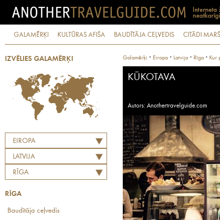
GALAMĒRĶI
KULTŪRAS AFIŠA
BAUDĪTĀJA CEĻVEDIS
CITĀDI MARŠ
·
·
·
·
Galamērķi
Eiropa
Latvija
Rīga
Kur 
IZVĒLIES GALAMĒRĶI
KŪKOTAVA
Autors: Anothertravelguide.com
EIROPA
LATVIJA
RĪGA
RĪGA
Baudītāja ceļvedis