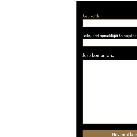
Jūsu vārds:
Laiks, kad apmeklējāt šo objektu:
Jūsu komentārs: