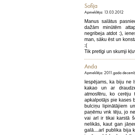
Sofija
Apmeklēja: 13.03.2012
Manus salātus pasnie
dažām minūtēm attap
negribeja atdot :), ie
man, sāku ēst un konsta
:(
Tik pretīgi un skumji kļu
Anda
Apmeklēja: 2011.gada decemb
Iespējams, ka biju ne ī
kakao un ar draudzen
atmosfēru, ko cerēju t
apkalpotājs pie kases b
bulciņu lipinātājiem u
paņēmu vnk tēju, jo ne
vai arī ir tikai karstā
nelikās, kaut gan jāņe
galā....arī publika bija 