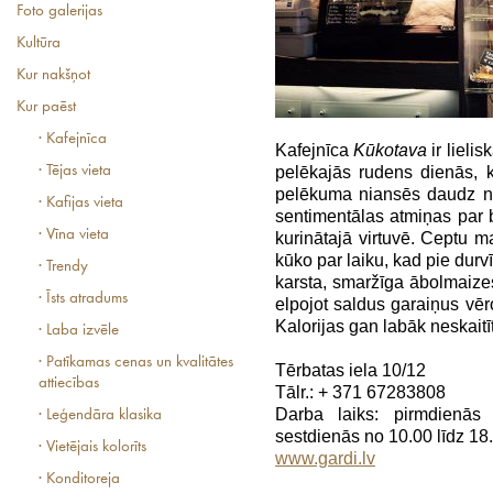
Foto galerijas
Kultūra
Kur nakšņot
Kur paēst
· Kafejnīca
Kafejnīca
Kūkotava
ir lielis
· Tējas vieta
pelēkajās rudens dienās, 
pelēkuma niansēs daudz neat
· Kafijas vieta
sentimentālas atmiņas par 
· Vīna vieta
kurinātajā virtuvē. Ceptu 
kūko par laiku, kad pie dur
· Trendy
karsta, smaržīga ābolmaizes
· Īsts atradums
elpojot saldus garaiņus vēro
Kalorijas gan labāk neskaitīt
· Laba izvēle
· Patīkamas cenas un kvalitātes
Tērbatas iela 10/12
attiecības
Tālr.: + 371 67283808
Darba laiks: pirmdienās
· Leģendāra klasika
sestdienās no 10.00 līdz 18
· Vietējais kolorīts
www.gardi.lv
· Konditoreja