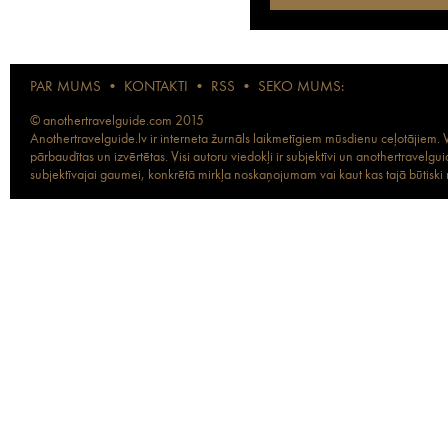
PAR MUMS
•
KONTAKTI
•
RSS
•
SEKO MUMS:
© anothertravelguide.com 2015
Anothertravelguide.lv ir interneta žurnāls laikmetīgiem mūsdienu ceļotājiem. Vi
pārbaudītas un izvērtētas. Visi autoru viedokļi ir subjektīvi un anothertravel
subjektīvajai gaumei, konkrētā mirkļa noskaņojumam vai kaut kas tajā būtiski ma