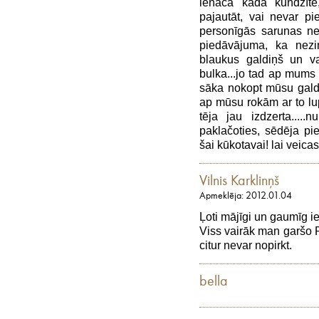
ienāca kāda kundzīt
pajautāt, vai nevar 
personīgās sarunas nek
piedāvājuma, ka nezinā
blaukus galdiņš un var
bulka...jo tad ap mums s
sāka nokopt mūsu galdu
ap mūsu rokām ar to lupa
tēja jau izdzerta.....
paklačoties, sēdēja pie
šai kūkotavai! lai veicas
Vilnis Karklinņš
Apmeklēja: 2012.01.04
Ļoti mājīgi un gaumīg ie
Viss vairāk man garšo Pī
citur nevar nopirkt.
bella