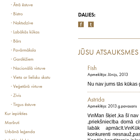
· Ātrā ēstuve
· Bistro
DALIES:
· Naktsdzīve
· Labākās kūkas
· Bārs
· Pavārmāksla
JŪSU ATSAUKSMES
· Gardēžiem
Fish
· Nacionālā virtuve
Apmeklēja: Jūnijs, 2013
· Vieta ar lielisku skatu
Nu nav jums tās kūkas g
· Veģetārā virtuve
· Zivis
Astrīda
· Tirgus ēstuve
Apmeklēja: 2013.g.pavasaris
Kur iepirkties
\r\nMan šķiet ,ka šī nav
,priekšniecība domā ci
Maršruti
labāk apmācīt.\r\nKū
Urbānā leģenda
konkurenti nesnauž,pask