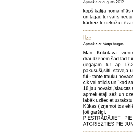
Apmeklēja: augusts 2012
kopš kafija nomainījās
un tagad tur vairs neeju 
kādreiz tur iekožu cēzar 
Ilze
Apmeklēja: Maija beigās
Man Kūkotava vienm
draudzenēm šad tad tur 
(iegājām tur ap 17.3
pakusuši,silti, stāvēja u
fui - tante trauku novāc
cik vēl atlicis un "kad s
18 jau novākti,'slaucīts 
apmeklētāji sēž un dze
labāk uzlieciet uzrakstu 
Kūkas (izņemot tos eklēr
ļoti garšīgi.
PIESTRĀDĀJIET PI
ATGRIEZTIES PIE JU