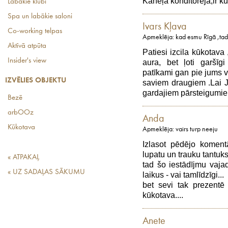
Kanēļa konditoreja,ir kur 
Labākie klubi
Spa un labākie saloni
Ivars Kļava
Co-working telpas
Apmeklēja: kad esmu Rīgā ,tad 
Aktīvā atpūta
Patiesi izcila kūkotava 
Insider's view
aura, bet ļoti garšīgi
patīkami gan pie jums vē
IZVĒLIES OBJEKTU
saviem draugiem .Lai J
gardajiem pārsteigumiem
Bezē
arbOOz
Anda
Kūkotava
Apmeklēja: vairs turp neeju
Izlasot pēdējo koment
lupatu un trauku tantuk
« ATPAKAĻ
tad šo iestādījmu vajad
« UZ SADAĻAS SĀKUMU
laikus - vai tamlīdzīgi...
bet sevi tak prezent
kūkotava....
Anete