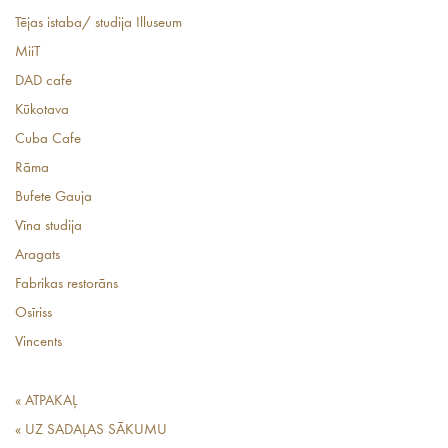
Tējas istaba/ studija Illuseum
MiiT
DAD cafe
Kūkotava
Cuba Cafe
Rāma
Bufete Gauja
Vīna studija
Aragats
Fabrikas restorāns
Osīriss
Vincents
« ATPAKAĻ
« UZ SADAĻAS SĀKUMU