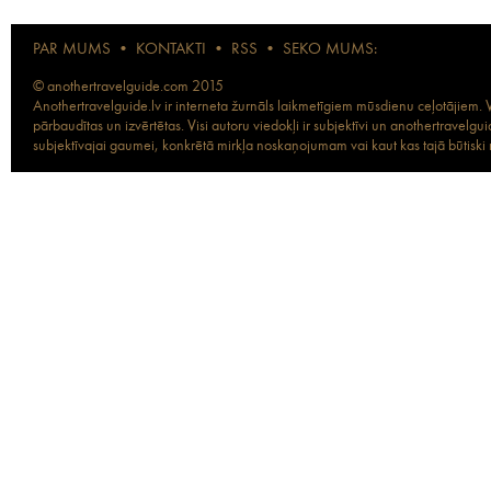
PAR MUMS
•
KONTAKTI
•
RSS
•
SEKO MUMS:
© anothertravelguide.com 2015
Anothertravelguide.lv ir interneta žurnāls laikmetīgiem mūsdienu ceļotājiem. Vi
pārbaudītas un izvērtētas. Visi autoru viedokļi ir subjektīvi un anothertravel
subjektīvajai gaumei, konkrētā mirkļa noskaņojumam vai kaut kas tajā būtiski ma