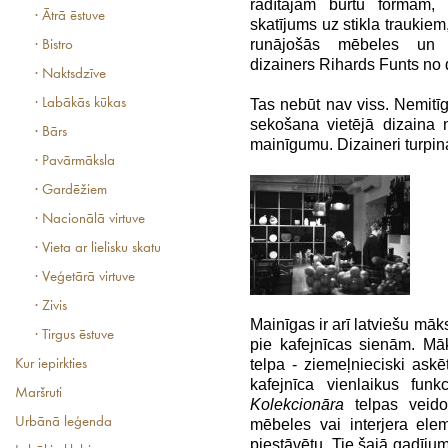
radītajām burtu formām, 
· Ātrā ēstuve
skatījums uz stikla traukie
runājošās mēbeles un
· Bistro
dizainers Rihards Funts no 
· Naktsdzīve
· Labākās kūkas
Tas nebūt nav viss. Nemitī
sekošana vietējā dizaina
· Bārs
mainīgumu. Dizaineri turpina
· Pavārmāksla
· Gardēžiem
· Nacionālā virtuve
· Vieta ar lielisku skatu
· Veģetārā virtuve
· Zivis
Mainīgas ir arī latviešu māk
· Tirgus ēstuve
pie kafejnīcas sienām. Mā
telpa - ziemeļnieciski ask
Kur iepirkties
kafejnīca vienlaikus funk
Maršruti
Kolekcionāra
telpas veido
Urbānā leģenda
mēbeles vai interjera elem
piestāvētu. Tie šajā gadījum