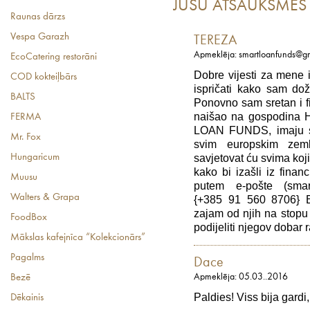
JŪSU ATSAUKSMES
Raunas dārzs
Vespa Garazh
TEREZA
Apmeklēja: smartloanfunds@g
EcoCatering restorāni
Dobre vijesti za men
COD kokteiļbārs
ispričati kako sam dož
BALTS
Ponovno sam sretan i fi
naišao na gospodina H
FERMA
LOAN FUNDS, imaju sje
Mr. Fox
svim europskim zem
Hungaricum
savjetovat ću svima koj
kako bi izašli iz finan
Muusu
putem e-pošte (sma
Walters & Grapa
{+385 91 560 8706} Br
zajam od njih na stopu 
FoodBox
podijeliti njegov dobar 
Mākslas kafejnīca “Kolekcionārs”
Pagalms
Dace
Apmeklēja: 05.03..2016
Bezē
Paldies! Viss bija gardi
Dēkainis