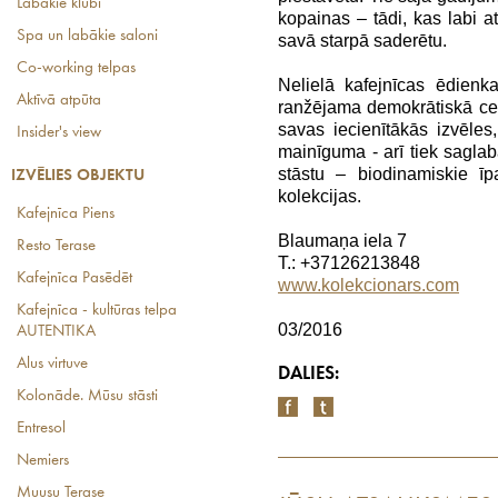
Labākie klubi
kopainas – tādi, kas labi at
Spa un labākie saloni
savā starpā saderētu.
Co-working telpas
Nelielā kafejnīcas ēdienka
Aktīvā atpūta
ranžējama demokrātiskā cen
savas iecienītākās izvēles
Insider's view
mainīguma - arī tiek saglab
stāstu – biodinamiskie īp
IZVĒLIES OBJEKTU
kolekcijas.
Kafejnīca Piens
Blaumaņa iela 7
Resto Terase
T.: +37126213848
Kafejnīca Pasēdēt
www.kolekcionars.com
Kafejnīca - kultūras telpa
03/2016
AUTENTIKA
Alus virtuve
DALIES:
Kolonāde. Mūsu stāsti
Entresol
Nemiers
Muusu Terase