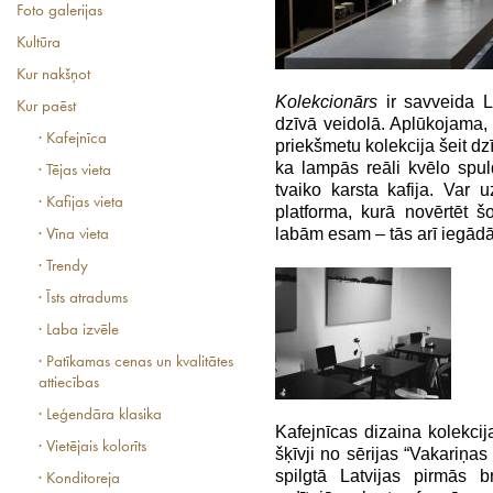
Foto galerijas
Kultūra
Kur nakšņot
Kolekcionārs
ir savveida L
Kur paēst
dzīvā veidolā. Aplūkojama, 
· Kafejnīca
priekšmetu kolekcija šeit dz
ka lampās reāli kvēlo spul
· Tējas vieta
tvaiko karsta kafija. Var u
· Kafijas vieta
platforma, kurā novērtēt šo
labām esam – tās arī iegādā
· Vīna vieta
· Trendy
· Īsts atradums
· Laba izvēle
· Patīkamas cenas un kvalitātes
attiecības
· Leģendāra klasika
Kafejnīcas dizaina kolekci
· Vietējais kolorīts
šķīvji no sērijas “Vakariņas
spilgtā Latvijas pirmās b
· Konditoreja