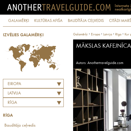
GALAMĒRĶI
KULTŪRAS AFIŠA
BAUDĪTĀJA CEĻVEDIS
CITĀDI MARŠ
·
·
·
·
Galamērķi
Eiropa
Latvija
Rīga
Kur 
IZVĒLIES GALAMĒRĶI
MĀKSLAS KAFEJNĪC
Autors: Anothertravelguide.com
EIROPA
LATVIJA
RĪGA
RĪGA
Baudītāja ceļvedis