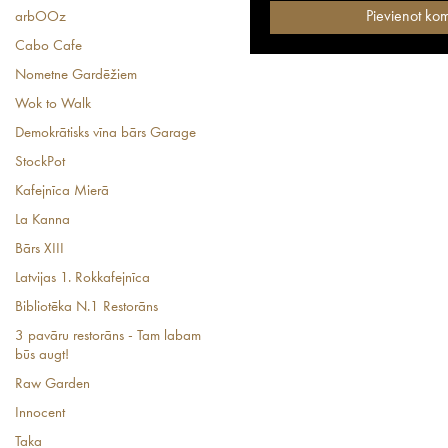
arbOOz
Cabo Cafe
Nometne Gardēžiem
Wok to Walk
Demokrātisks vīna bārs Garage
StockPot
Kafejnīca Mierā
La Kanna
Bārs XIII
Latvijas 1. Rokkafejnīca
Bibliotēka N.1 Restorāns
3 pavāru restorāns - Tam labam
būs augt!
Raw Garden
Innocent
Taka