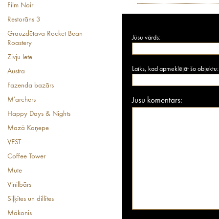
Film Noir
Restorāns 3
Grauzdētava Rocket Bean
Jūsu vārds:
Roastery
Zivju lete
Laiks, kad apmeklējāt šo objektu:
Austra
Fazenda bazārs
M’archers
Jūsu komentārs:
Happy Days & Nights
Mazā Kaņepe
VEST
Coffee Tower
Mute
Vinilbārs
Siļķītes un dillītes
Mākonis