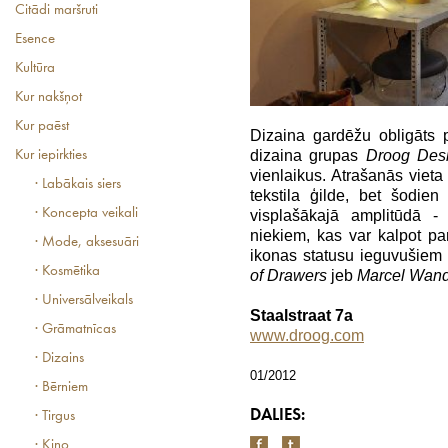
Citādi maršruti
Esence
Kultūra
Kur nakšņot
Kur paēst
Dizaina gardēžu obligāts 
dizaina grupas
Droog Des
Kur iepirkties
vienlaikus. Atrašanās vieta
· Labākais siers
tekstila ģilde, bet šodie
· Koncepta veikali
visplašākajā amplitūdā -
niekiem, kas var kalpot par
· Mode, aksesuāri
ikonas statusu ieguvušiem
· Kosmētika
of Drawers
jeb
Marcel Wand
· Universālveikals
Staalstraat 7a
· Grāmatnīcas
www.droog.com
· Dizains
01/2012
· Bērniem
DALIES:
· Tirgus
· Kino