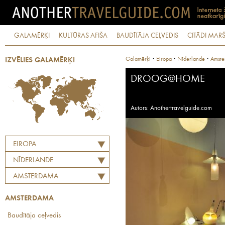
GALAMĒRĶI
KULTŪRAS AFIŠA
BAUDĪTĀJA CEĻVEDIS
CITĀDI MARŠ
·
·
·
Galamērķi
Eiropa
Nīderlande
Amste
IZVĒLIES GALAMĒRĶI
DROOG@HOME
Autors: Anothertravelguide.com
EIROPA
NĪDERLANDE
AMSTERDAMA
AMSTERDAMA
Baudītāja ceļvedis