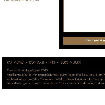
« UZ SADAĻAS SĀKUMU
PAR MUMS
•
KONTAKTI
•
RSS
•
SEKO MUMS:
© anothertravelguide.com 2015
Anothertravelguide.lv ir interneta žurnāls laikmetīgiem mūsdienu ceļotājiem. Vi
pārbaudītas un izvērtētas. Visi autoru viedokļi ir subjektīvi un anothertravel
subjektīvajai gaumei, konkrētā mirkļa noskaņojumam vai kaut kas tajā būtiski ma