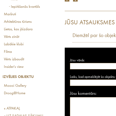
· Iepirkšanās kvartāls
Maršruti
JŪSU ATSAUKSMES
Arhitektūras tūrisms
Lietas, kas jāizdara
Diemžēl par šo objek
Vērts zināt
Labākie klubi
Filma
Vērts izbaudīt
Jūsu vārds:
Insider's view
Laiks, kad apmeklējāt šo objektu:
IZVĒLIES OBJEKTU
Moooi Gallery
Jūsu komentārs:
Droog@Home
« ATPAKAĻ