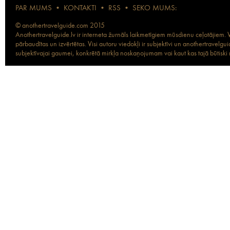
PAR MUMS
•
KONTAKTI
•
RSS
•
SEKO MUMS:
© anothertravelguide.com 2015
Anothertravelguide.lv ir interneta žurnāls laikmetīgiem mūsdienu ceļotājiem. Vi
pārbaudītas un izvērtētas. Visi autoru viedokļi ir subjektīvi un anothertravel
subjektīvajai gaumei, konkrētā mirkļa noskaņojumam vai kaut kas tajā būtiski ma