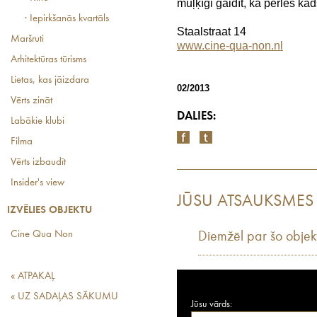
muļķīgi gaidīt, ka pērles kāds
· Iepirkšanās kvartāls
Staalstraat 14
Maršruti
www.cine-qua-non.nl
Arhitektūras tūrisms
Lietas, kas jāizdara
02/2013
Vērts zināt
DALIES:
Labākie klubi
Filma
Vērts izbaudīt
Insider's view
JŪSU ATSAUKSMES
IZVĒLIES OBJEKTU
Cine Qua Non
Diemžēl par šo objek
« ATPAKAĻ
« UZ SADAĻAS SĀKUMU
Jūsu vārds: