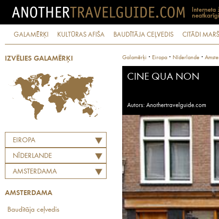
GALAMĒRĶI
KULTŪRAS AFIŠA
BAUDĪTĀJA CEĻVEDIS
CITĀDI MARŠ
·
·
·
Galamērķi
Eiropa
Nīderlande
Amste
IZVĒLIES GALAMĒRĶI
CINE QUA NON
Autors: Anothertravelguide.com
EIROPA
NĪDERLANDE
AMSTERDAMA
AMSTERDAMA
Baudītāja ceļvedis