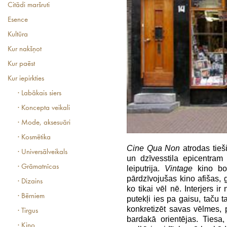
Citādi maršruti
Esence
Kultūra
Kur nakšņot
Kur paēst
Kur iepirkties
· Labākais siers
· Koncepta veikali
· Mode, aksesuāri
· Kosmētika
Cine Qua Non
atrodas tieš
· Universālveikals
un dzīvesstila epicentra
· Grāmatnīcas
leiputrija.
Vintage
kino bod
pārdzīvojušas kino afišas, 
· Dizains
ko tikai vēl nē. Interjers i
· Bērniem
putekļi ies pa gaisu, taču ta
konkretizēt savas vēlmes, p
· Tirgus
bardakā orientējas. Tiesa
· Kino