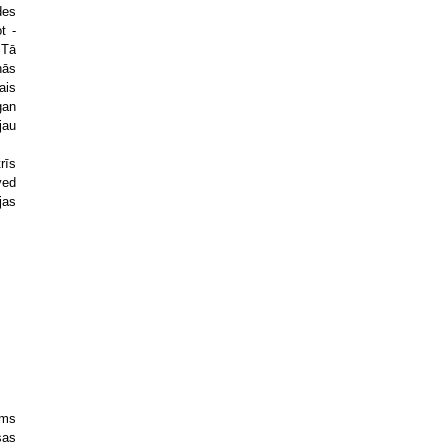
des
t -
Tā
nās
ais
gan
jau
rīs
ved
jas
rms
sas