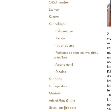
Citādi maršruti
Esence
Kultūra
Kur nakšņot
· Stila krējums
2.
vi
· Trendy
uz
· Īsts atradums
ce
mu
· Patīkamas cenas un kvalitātes
ie
attiecības
at
· Apartamenti
iz
Kā
· Dizains
dr
Kur paēst
lī
ie
Kur iepirkties
tē
Maršruti
- 
is
Arhitektūras tūrisms
ņe
Lietas, kas jāizdara
St