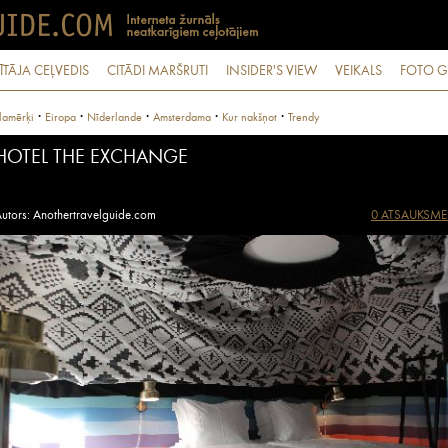
ĪTĀJA CEĻVEDIS
CITĀDI MARŠRUTI
INSIDER'S VIEW
VEIKALS
FOTO G
·
·
·
·
·
lamērķi
Eiropa
Nīderlande
Amsterdama
Kur nakšņot
Trendy
HOTEL THE EXCHANGE
utors: Anothertravelguide.com
0 ATSAUKSME