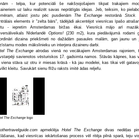
enām - telpa, kur potenciāli še nakšņojošajiem tikpat trakajiem mo
zaineriem uz laiku realizēt savas neprātīgās idejas. Jeb, teiksim, ko pielabo
emēram, atlaist jostu pēc pusdienām
The Exchange
restorānā
Stock.
ntrālais elements ir "zelta bārs", tādējādi akcentējot viesnīcas īpašo atraša
etu - iepretim Amsterdamas biržas ēkai. Viesnīcā mājo arī mazāk
iversālveikals Nīderlandē
Options!
(230 m2), kura piedāvājumā rodami 
ordināri dizaina priekšmeti no dažādām pasaules malām, gan jaunu un 
zīstamu modes mākslinieku un interjera dizaineru darbi.
tel The Exchange
atrodas vienā no vecākajiem Amsterdamas rajoniem, t
vstarpēji savienotos vēsturiskos 17. gadsimta namos. Stāvās kāpnes, kas 
 viena stāva uz otru ir miesas krāsā - kā jau modelei, kas tikai vēl gatavo
vilkt kleitu. Savukārt sienu flīžu raksts imitē ādas reljefu.
tel The Exchange
logo
othertravelguide.com
apmeklēja
Hotel The Exchange
divas nedēļas pi
klāšanas, kad viesnīcas iekārtošanas process vēl ritēja pilnā sparā, teju vi