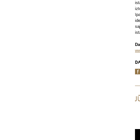
is
iz
īp
id
sa
is
Da
ww
DA
J