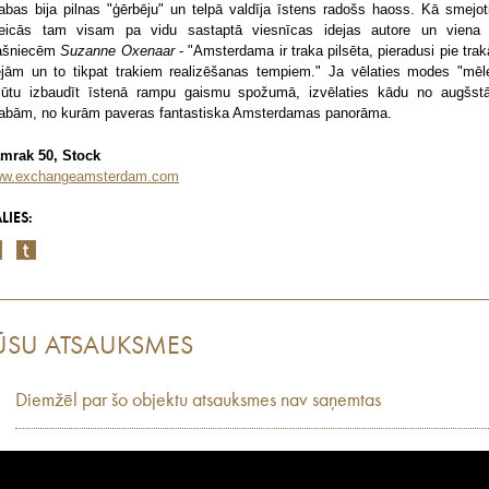
tabas bija pilnas "ģērbēju" un telpā valdīja īstens radošs haoss. Kā smejot
teicās tam visam pa vidu sastaptā viesnīcas idejas autore un viena
ašniecēm
Suzanne Oxenaar
- "Amsterdama ir traka pilsēta, pieradusi pie tra
ejām un to tikpat trakiem realizēšanas tempiem." Ja vēlaties modes "mēl
jūtu izbaudīt īstenā rampu gaismu spožumā, izvēlaties kādu no augšst
tabām, no kurām paveras fantastiska Amsterdamas panorāma.
mrak 50, Stock
w.exchangeamsterdam.com
LIES:
ŪSU ATSAUKSMES
Diemžēl par šo objektu atsauksmes nav saņemtas