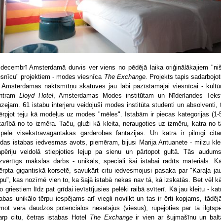
 decembrī Amsterdamā durvis ver viens no pēdējā laika oriģinālākajiem "ni
esnīcu" projektiem - modes viesnīca
The Exchange.
Projekts tapis sadarbojot
 Amsterdamas naktsmītņu skatuves jau labi pazīstamajai viesnīcai - kultū
ntram
Lloyd Hotel
, Amsterdamas Modes institūtam un Nīderlandes Tekst
zejam. 61 istabu interjeru veidojuši modes institūta studenti un absolventi, 
tērpjot teju kā modeļus uz modes "mēles". Istabām ir piecas kategorijas (1-5
karībā no to izmēra. Taču, gluži kā kleita, neraugoties uz izmēru, katra no 
spēlē visekstravagantākās garderobes fantāzijas. Un katra ir pilnīgi citā
das istabas iedvesmas avots, piemēram, bijusi Marija Antuanete - milzu klei
apēriju veidolā stiepjoties lejup pa sienu un pārtopot gultā. Tās audums
dzvērtīgs mākslas darbs - unikāls, speciāli šai istabai radīts materiāls. K
tērpta gigantiskā korsetē, savukārt citu iedvesmojusi pasaka par "Karaļa ja
rpu", kas nozīmē vien to, ka šajā istabā nekas nav tā, kā izskatās. Bet vēl k
no griestiem līdz pat grīdai ievīstījusies pelēki raibā svīterī. Kā jau kleitu - kat
tabas unikālo tērpu iespējams arī viegli novilkt un tas ir ērti kopjams, tādējā
mot vērā daudzos potenciālos nēsātājus (viesus), rūpējoties par tā ilgtspē
arp citu, četras istabas Hotel
The Exchange
ir vien ar šujmašīnu un bal