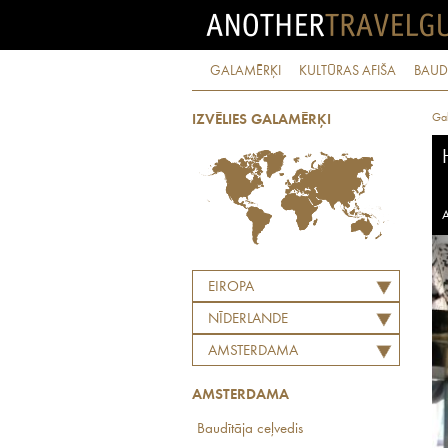
GALAMĒRĶI
KULTŪRAS AFIŠA
BAUD
Ga
IZVĒLIES GALAMĒRĶI
A
EIROPA
NĪDERLANDE
AMSTERDAMA
AMSTERDAMA
Baudītāja ceļvedis