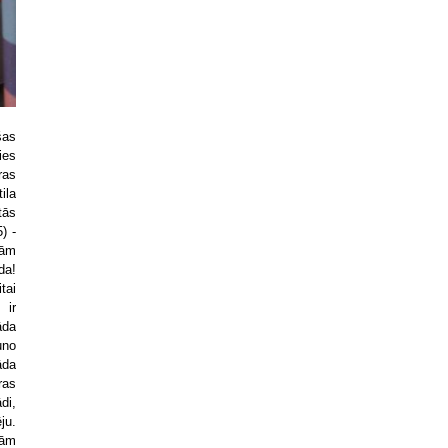
šas
ies
ras
ila
tās
) -
tām
da!
tai
 ir
āda
uno
āda
ras
di,
ju.
tām