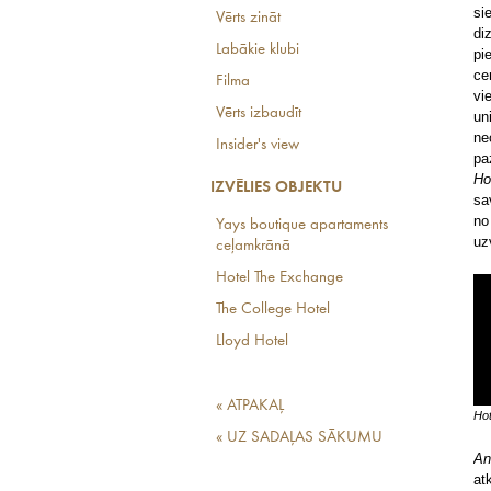
si
Vērts zināt
di
Labākie klubi
pi
ce
Filma
vi
Vērts izbaudīt
un
ne
Insider's view
pa
Ho
IZVĒLIES OBJEKTU
sa
no
Yays boutique apartaments
uz
ceļamkrānā
Hotel The Exchange
The College Hotel
Lloyd Hotel
« ATPAKAĻ
Ho
« UZ SADAĻAS SĀKUMU
An
at