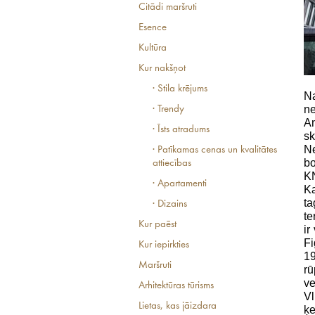
Citādi maršruti
Esence
Kultūra
Kur nakšņot
· Stila krējums
Na
ne
· Trendy
Am
· Īsts atradums
sk
Ne
· Patīkamas cenas un kvalitātes
b
attiecības
K
· Apartamenti
Ka
t
· Dizains
te
Kur paēst
ir
F
Kur iepirkties
19
Maršruti
r
ve
Arhitektūras tūrisms
Vl
Lietas, kas jāizdara
ķ