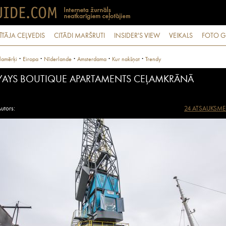
ĪTĀJA CEĻVEDIS
CITĀDI MARŠRUTI
INSIDER'S VIEW
VEIKALS
FOTO G
·
·
·
·
·
lamērķi
Eiropa
Nīderlande
Amsterdama
Kur nakšņot
Trendy
YAYS BOUTIQUE APARTAMENTS CEĻAMKRĀNĀ
utors:
24 ATSAUKSME