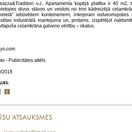
isazza&Tradition
u.c. Apartamenta kopējā platība ir 40 m2, 
vietojies divos stāvos un veidots no trim kādreizējā ceļamkr
keletā” iebūvētiem konteinerieim, interjeram iedvesmojoties
lsētas industriālā mantojuma un, protams, izspēlējot naktsmī
rtapuša ceļamkrāna galveno vērtību – skatus.
ays.com
to - Publicitātes attēls
0/2018
LIES:
ŪSU ATSAUKSMES