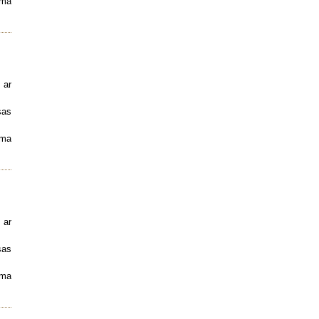
uma
 ar
sas
uma
 ar
sas
uma