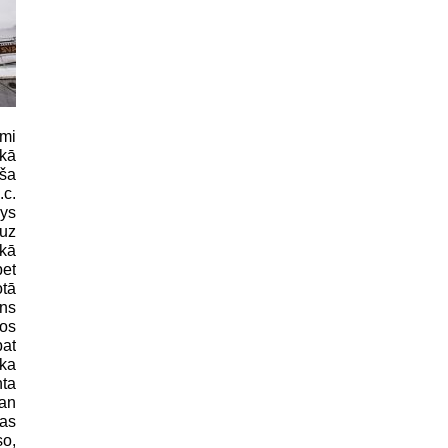
ēmi
kā
oša
.c.
ys
 uz
kā
et
tā
ns
dos
at
ika
ta
van
as
o,