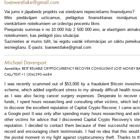
loanwestlake@gmail.com
Vai jums ir jāpabeidz projekts vai steidzami nepieciešams finansējums?
Mēs piedāvājam uzticamus, pielāgotus finansēšanas risinājumus
vienkāršiem noteikumiem un izdevīgu procentu likmi.
Pieejamās summas ir no 10 000 līdz 2 500 000 eiro, ar elastīgiem atmak
noteikumiem, kas pielāgoti jūsu situācijai.
Sazinieties ar mums tūlīt, lai iegūtu vairāk informācijas un sāktu pieteik
iesniegšanu. E-pasts: loanwestlake@gmail.com
Michael Davenport
Apmeklēja: BEST RELIABLE CRYPTOCURRENCY RECOVER CONSULTANT LOST MONEY B
CALL/TEXT +1 (336)390-6684
I was recently scammed out of $53,000 by a fraudulent Bitcoin investm
scheme, which added significant stress to my already difficult health issu
as I was also facing cancer surgery expenses. Desperate to recover
funds, I spent hours researching and consulting other victims, which led
to discover the excellent reputation of Capital Crypto Recover, I came acr
a Google post It was only after spending many hours researching and ask
other victims for advice that I discovered Capital Crypto Recovery’s stel
reputation. I decided to contact them because of their successful recov
record and encouraging client testimonials. I had no idea that this would
the pivotal moment in my fight against cryptocurrency theft. Thanks to th