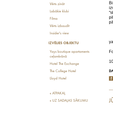
B
Vērts zināt
iz
Labākie klubi
“s
pi
Filma
pā
Vērts izbaudīt
Insider's view
y
IZVĒLIES OBJEKTU
Fo
Yays boutique apartaments
ceļamkrānā
1
Hotel The Exchange
The College Hotel
DA
Lloyd Hotel
« ATPAKAĻ
J
« UZ SADAĻAS SĀKUMU