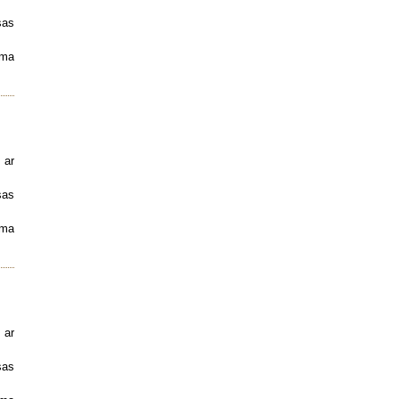
sas
uma
 ar
sas
uma
 ar
sas