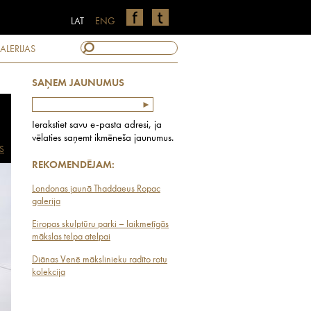
LAT
ENG
ALERIJAS
SAŅEM JAUNUMUS
Ierakstiet savu e-pasta adresi, ja
vēlaties saņemt ikmēneša jaunumus.
S
REKOMENDĒJAM:
Londonas jaunā Thaddaeus Ropac
galerija
Eiropas skulptūru parki – laikmetīgās
mākslas telpa atelpai
Diānas Venē mākslinieku radīto rotu
kolekcija