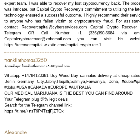
expert team, I was able to recover my lost cryptocurrency back. The proc
was intricate, but Capital Crypto Recovery's commitment to utilizing the lat
technology ensured a successful outcome. I highly recommend their servi
to anyone who has fallen victim to cryptocurrency fraud. For assistan
contact Recovercapital@cyberservices.com Capital Crypto Recover
Telegram OR Call Number +1 (336)390-6684 via emai
Capitalcryptorecover@zohomail.com you can visit his websi
https://recovercapital.wixsite.com/capital-crypto-rec-1
franklinthomas3250
Apmeklēja: franklinthomas3250@gmail.com
Whatapp +14784120391 Buy Weed Buy cannabis delivery at cheap rates
Berlin Germany City,Jabriy,Haqalli,Salmiya,Farwaniya, Doha, #dubai#qa
#doha #USA #CANADA #EUROPE #AUTRALIA
OUR MEDICAL MARIJUANA IS THE BEST YOU CAN FIND AROUND
Your Telegram plug 💯% legit deals
Search for the Telegram channel link:
https://t.me/+nsT9P4TztjFjZTQx
Alexandre