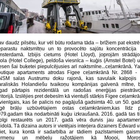
v daudz pilsētu, kur vēl būtu rodama tāda – brīžiem pat ekstr
parastu naktsmītņu un to provocēto sajūtu koncentrācija 
sterdamā. Izbijis cietums (Hotel Lloyd), joprojām strādāj
ola (Hotel College), peldoša viesnīca – kuģis (Amstel Botel) u
sen šai buķetei piepulcējusies arī naktsmīne...ceļamkrānā.
Ya
outique apartaments
atrodas
Figee
ceļamkrānā Nr.
2868
-
NSM salas Austrumu doku rajonā, kas savulaik kalpojis 
raliskās Holandiešu tvaikoņu kompānijas galvenā mītne, b
agad pārtapis rezidentālā un radošas enerģijas piestrāvo
ritorijā. Izslējies pret debesīm kā vientuļš stārķis
Figee
ceļamkrā
 vienīgais, kas še palicis no pagājušā gadsimta 40. un 50. ga
igē brāļu uzbūvētajiem ostas ceļamkrāniem,
kas līdz p
79.gadam tika nodarbināti kuģu izkraušanā. 2016. gadā tas t
ūpīgi restaurēts un 2017. gadā vēra durvis jau apartamen
idolā. Tā dizaina autors ir vietējais interjera dizainers Edward 
iet, kura kontā ir sadarbība ar tādiem pazīstamiem gaism
ermeņu un mēbeļu ražotājiem kā
Moooi, Moros