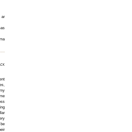
 ar
sas
uma
ACK
ent
es,
 my
 me
oss
ing
lar
ery
 be
eir