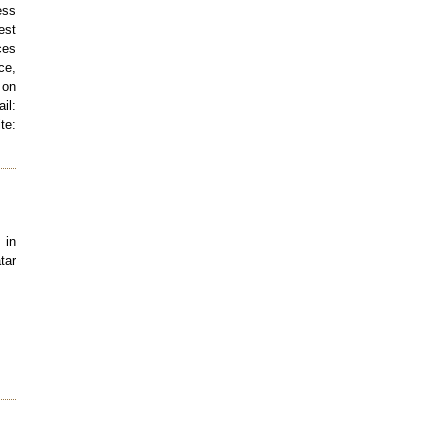
ess
est
ces
ce,
 on
l:
te:
 in
tar