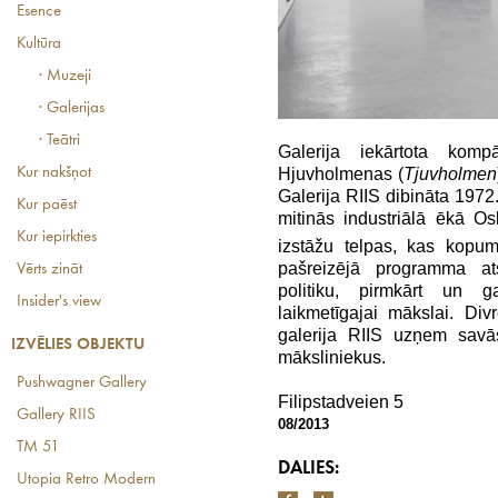
Esence
Kultūra
· Muzeji
· Galerijas
· Teātri
Galerija iekārtota kom
Hjuvholmenas (
Tjuvholmen
Kur nakšņot
Galerija RIIS dibināta 197
Kur paēst
mitinās industriālā ēkā Os
Kur iepirkties
izstāžu telpas, kas kop
pašreizējā programma at
Vērts zināt
politiku, pirmkārt un ga
Insider's view
laikmetīgajai mākslai. Di
galerija RIIS uzņem savā
IZVĒLIES OBJEKTU
māksliniekus.
Pushwagner Gallery
Filipstadveien 5
Gallery RIIS
08/2013
TM 51
DALIES:
Utopia Retro Modern