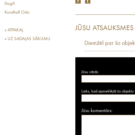
DogA
Kunsthall Oslo
JŪSU ATSAUKSMES
« ATPAKAĻ
« UZ SADAĻAS SĀKUMU
Diemžēl par šo objek
Jūsu vārds:
Laiks, kad apmeklējāt šo objektu:
Jūsu komentārs: