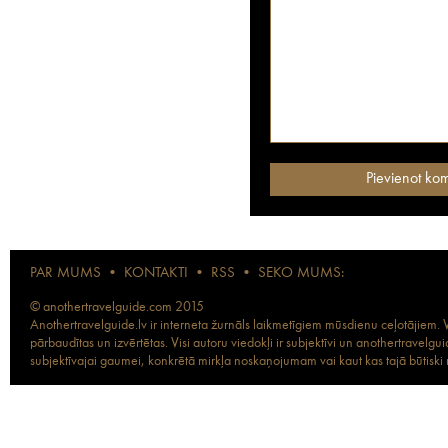
PAR MUMS
•
KONTAKTI
•
RSS
•
SEKO MUMS:
© anothertravelguide.com 2015
Anothertravelguide.lv ir interneta žurnāls laikmetīgiem mūsdienu ceļotājiem. Vi
pārbaudītas un izvērtētas. Visi autoru viedokļi ir subjektīvi un anothertravel
subjektīvajai gaumei, konkrētā mirkļa noskaņojumam vai kaut kas tajā būtiski ma