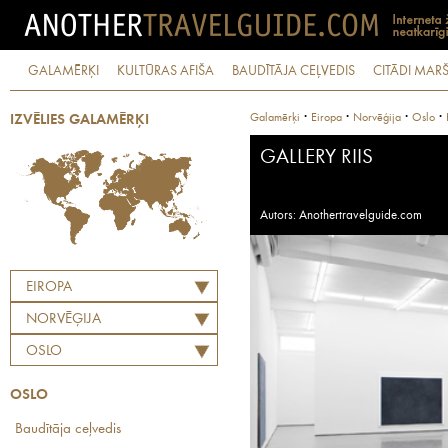
GALAMĒRĶI
KULTŪRAS AFIŠA
BAUDĪTĀJA CEĻVEDIS
CITĀDI MARŠ
·
·
·
·
Galamērķi
Eiropa
Norvēģija
Oslo
IZVĒLIES GALAMĒRĶI
GALLERY RIIS
Autors: Anothertravelguide.com
EIROPA
NORVĒĢIJA
OSLO
OSLO
Baudītāja ceļvedis