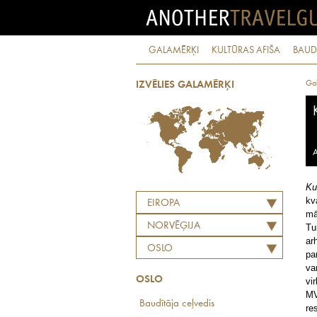
GALAMĒRĶI
KULTŪRAS AFIŠA
BAUD
Ga
IZVĒLIES GALAMĒRĶI
A
Ku
kv
EIROPA
mā
NORVĒĢIJA
Tu
ar
OSLO
pa
va
OSLO
vi
M
Baudītāja ceļvedis
re