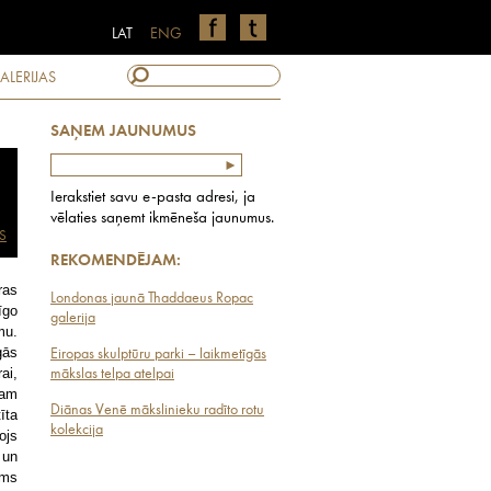
LAT
ENG
ALERIJAS
SAŅEM JAUNUMUS
Ierakstiet savu e-pasta adresi, ja
vēlaties saņemt ikmēneša jaunumus.
S
REKOMENDĒJAM:
ras
Londonas jaunā Thaddaeus Ropac
īgo
galerija
mu.
gās
Eiropas skulptūru parki – laikmetīgās
ai,
mākslas telpa atelpai
mam
Diānas Venē mākslinieku radīto rotu
īta
kolekcija
ojs
 un
ums