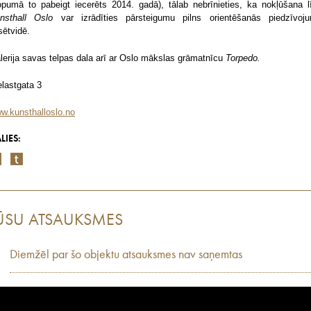
opumā to pabeigt iecerēts 2014. gadā), tālab nebrīnieties, ka nokļūšana l
nsthall
Oslo
var izrādīties pārsteigumu pilns orientēšanās piedzīvoj
lsētvidē.
lerija savas telpas dala arī ar Oslo mākslas grāmatnīcu
Torpedo.
elastgata 3
w.kunsthalloslo.no
LIES:
ŪSU ATSAUKSMES
Diemžēl par šo objektu atsauksmes nav saņemtas