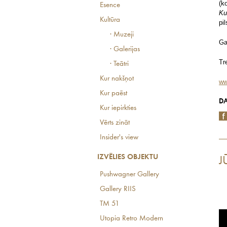
(k
Esence
Ku
Kultūra
pi
· Muzeji
Ga
· Galerijas
Tr
· Teātri
Kur nakšņot
ww
Kur paēst
DA
Kur iepirkties
Vērts zināt
Insider's view
IZVĒLIES OBJEKTU
J
Pushwagner Gallery
Gallery RIIS
TM 51
Utopia Retro Modern