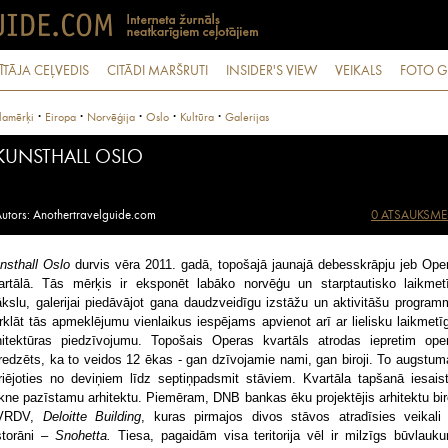
ĪTĀJA CEĻVEDIS
CITĀDI MARŠRUTI
INSIDER'S VIEW
VEIKALS
FOTO G
·
·
·
·
·
lamērķi
Eiropa
Norvēģija
Oslo
Kultūra
Galerijas
KUNSTHALL OSLO
utors: Anothertravelguide.com
0 ATSAUKSME
nsthall Oslo
durvis vēra 2011. gadā, topošajā jaunajā debesskrāpju jeb Ope
artālā. Tās mērķis ir eksponēt labāko norvēģu un starptautisko laikmet
kslu, galerijai piedāvājot gana daudzveidīgu izstāžu un aktivitāšu program
rklāt tās apmeklējumu vienlaikus iespējams apvienot arī ar lielisku laikmetī
hitektūras piedzīvojumu. Topošais Operas kvartāls atrodas iepretim oper
redzēts, ka to veidos 12 ēkas - gan dzīvojamie nami, gan biroji. To augstu
riējoties no deviņiem līdz septiņpadsmit stāviem. Kvartāla tapšanā iesaist
rkne pazīstamu arhitektu. Piemēram, DNB bankas ēku projektējis arhitektu bir
VRDV,
Deloitte Building
, kuras pirmajos divos stāvos atradīsies veikali
storāni –
Snohetta.
Tiesa, pagaidām visa teritorija vēl ir milzīgs būvlauk