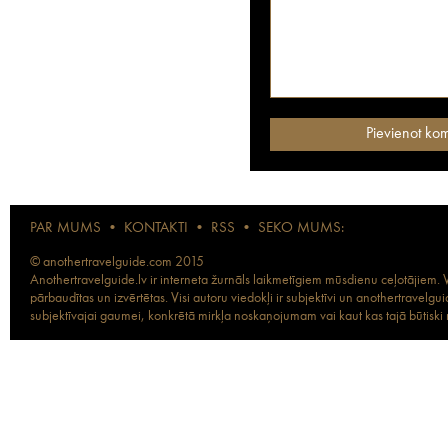
PAR MUMS
•
KONTAKTI
•
RSS
•
SEKO MUMS:
© anothertravelguide.com 2015
Anothertravelguide.lv ir interneta žurnāls laikmetīgiem mūsdienu ceļotājiem. Vi
pārbaudītas un izvērtētas. Visi autoru viedokļi ir subjektīvi un anothertravel
subjektīvajai gaumei, konkrētā mirkļa noskaņojumam vai kaut kas tajā būtiski ma