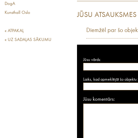
DogA
Kunsthall Oslo
JŪSU ATSAUKSMES
Diemžēl par šo objek
« ATPAKAĻ
« UZ SADAĻAS SĀKUMU
Jūsu vārds:
Laiks, kad apmeklējāt šo objektu:
Jūsu komentārs: