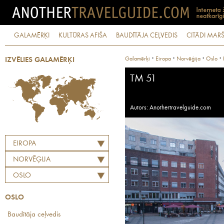
GALAMĒRĶI
KULTŪRAS AFIŠA
BAUDĪTĀJA CEĻVEDIS
CITĀDI MARŠ
·
·
·
·
Galamērķi
Eiropa
Norvēģija
Oslo
IZVĒLIES GALAMĒRĶI
TM 51
Autors: Anothertravelguide.com
EIROPA
NORVĒĢIJA
OSLO
OSLO
Baudītāja ceļvedis