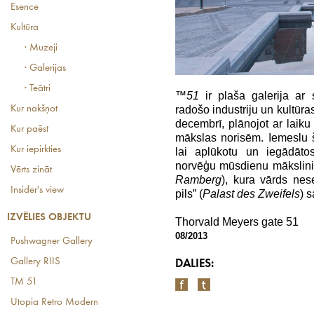
Esence
Kultūra
· Muzeji
· Galerijas
· Teātri
™51
ir plaša galerija ar
radošo industriju un kultūra
Kur nakšņot
decembrī, plānojot ar laiku
Kur paēst
mākslas norisēm. Iemeslu še
Kur iepirkties
lai aplūkotu un iegādāto
norvēģu mūsdienu mākslini
Vērts zināt
Ramberg
), kura vārds nes
Insider's view
pils” (
Palast des Zweifels
) s
IZVĒLIES OBJEKTU
Thorvald Meyers gate 51
08/2013
Pushwagner Gallery
Gallery RIIS
DALIES:
TM 51
Utopia Retro Modern