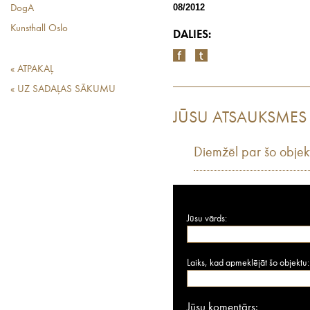
08/2012
DogA
Kunsthall Oslo
DALIES:
« ATPAKAĻ
« UZ SADAĻAS SĀKUMU
JŪSU ATSAUKSMES
Diemžēl par šo objek
Jūsu vārds:
Laiks, kad apmeklējāt šo objektu:
Jūsu komentārs: