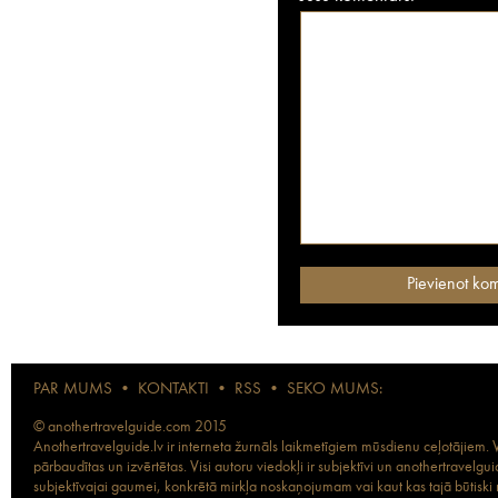
PAR MUMS
•
KONTAKTI
•
RSS
•
SEKO MUMS:
© anothertravelguide.com 2015
Anothertravelguide.lv ir interneta žurnāls laikmetīgiem mūsdienu ceļotājiem. Vi
pārbaudītas un izvērtētas. Visi autoru viedokļi ir subjektīvi un anothertravel
subjektīvajai gaumei, konkrētā mirkļa noskaņojumam vai kaut kas tajā būtiski ma