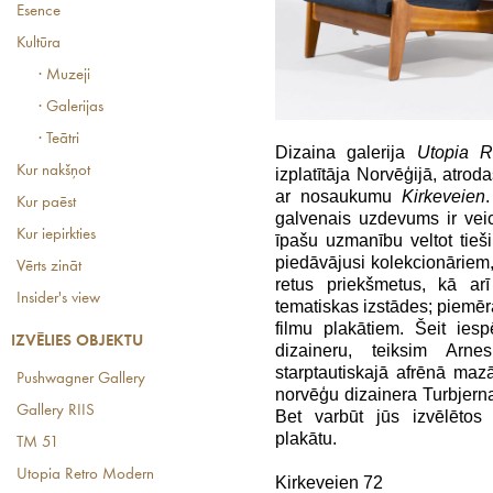
Esence
Kultūra
· Muzeji
· Galerijas
· Teātri
Dizaina galerija
Utopia R
Kur nakšņot
izplatītāja Norvēģijā, atro
ar nosaukumu
Kirkeveien
Kur paēst
galvenais uzdevums ir veic
Kur iepirkties
īpašu uzmanību veltot tie
piedāvājusi kolekcionāriem
Vērts zināt
retus priekšmetus, kā ar
Insider's view
tematiskas izstādes; piemēr
filmu plakātiem. Šeit ies
IZVĒLIES OBJEKTU
dizaineru, teiksim Arn
starptautiskajā afrēnā maz
Pushwagner Gallery
norvēģu dizainera Turbjerna
Gallery RIIS
Bet varbūt jūs izvēlēto
plakātu.
TM 51
Utopia Retro Modern
Kirkeveien 72