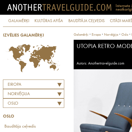
GALAMĒRĶI
KULTŪRAS AFIŠA
BAUDĪTĀJA CEĻVEDIS
CITĀDI MARŠ
·
·
·
·
Galamērķi
Eiropa
Norvēģija
Oslo
IZVĒLIES GALAMĒRĶI
UTOPIA RETRO MOD
Autors: Anothertravelguide.com
EIROPA
NORVĒĢIJA
OSLO
OSLO
Baudītāja ceļvedis