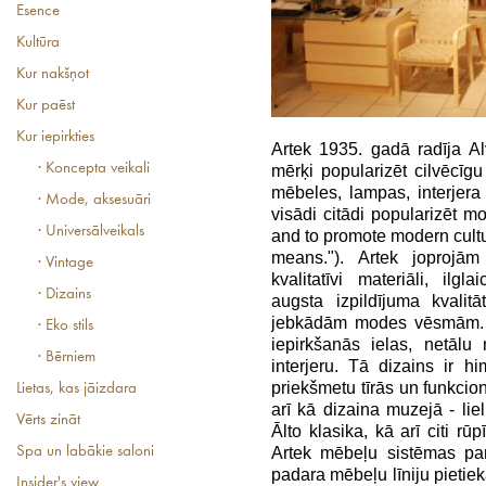
Esence
Kultūra
Kur nakšņot
Kur paēst
Kur iepirkties
Artek 1935. gadā radīja Alv
· Koncepta veikali
mērķi popularizēt cilvēcīg
mēbeles, lampas, interjera
· Mode, aksesuāri
visādi citādi popularizēt mo
· Universālveikals
and to promote modern cultur
means."). Artek joprojām
· Vintage
kvalitatīvi materiāli, ilgl
· Dizains
augsta izpildījuma kvalitā
jebkādām modes vēsmām. V
· Eko stils
iepirkšanās ielas, netālu
· Bērniem
interjeru. Tā dizains ir h
priekšmetu tīrās un funkcion
Lietas, kas jāizdara
arī kā dizaina muzejā - li
Vērts zināt
Ālto klasika, kā arī citi rū
Artek mēbeļu sistēmas pam
Spa un labākie saloni
padara mēbeļu līniju pietie
Insider's view