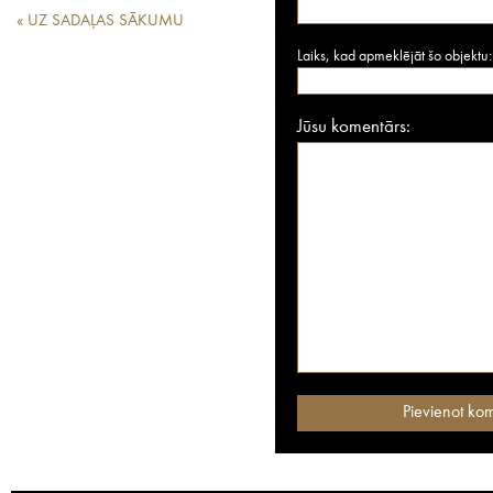
« UZ SADAĻAS SĀKUMU
Laiks, kad apmeklējāt šo objektu:
Jūsu komentārs: