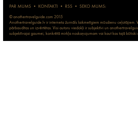
PAR MUMS
•
KONTAKTI
•
RSS
•
SEKO MUMS:
© anothertravelguide.com 2015
Anothertravelguide.lv ir interneta žurnāls laikmetīgiem mūsdienu ceļotājiem. Vi
pārbaudītas un izvērtētas. Visi autoru viedokļi ir subjektīvi un anothertravel
subjektīvajai gaumei, konkrētā mirkļa noskaņojumam vai kaut kas tajā būtiski ma