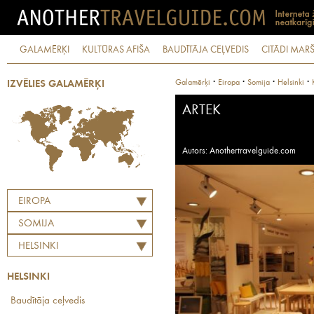
GALAMĒRĶI
KULTŪRAS AFIŠA
BAUDĪTĀJA CEĻVEDIS
CITĀDI MARŠ
·
·
·
·
Galamērķi
Eiropa
Somija
Helsinki
IZVĒLIES GALAMĒRĶI
ARTEK
Autors: Anothertravelguide.com
EIROPA
SOMIJA
HELSINKI
HELSINKI
Baudītāja ceļvedis