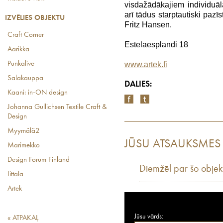
visdažādākajiem individuāl
arī tādus starptautiski pazī
IZVĒLIES OBJEKTU
Fritz Hansen.
Craft Corner
Estelaesplandi 18
Aarikka
www.artek.fi
Punkalive
Salakauppa
DALIES:
Kaani: in-ON design
Johanna Gullichsen Textile Craft &
Design
Myymälä2
JŪSU ATSAUKSMES
Marimekko
Design Forum Finland
Diemžēl par šo objek
Iittala
Artek
Jūsu vārds:
« ATPAKAĻ