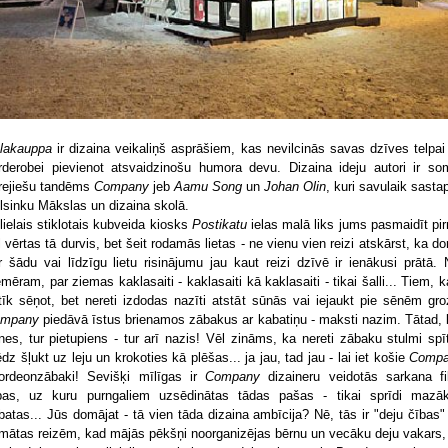
lakauppa
ir dizaina veikaliņš asprāšiem, kas nevilcinās savas dzīves telpai
rderobei pievienot atsvaidzinošu humora devu. Dizaina ideju autori ir so
rejiešu tandēms
Company
jeb
Aamu Song
un
Johan Olin
, kuri savulaik sasta
lsinku Mākslas un dizaina skolā.
lielais stiklotais kubveida kiosks
Postikatu
ielas malā liks jums pasmaidīt pi
l vērtas tā durvis, bet šeit rodamās lietas - ne vienu vien reizi atskārst, ka d
r šādu vai līdzīgu lietu risinājumu jau kaut reizi dzīvē ir ienākusi prātā. 
emēram, par ziemas kaklasaiti - kaklasaiti kā kaklasaiti - tikai šalli... Tiem, 
tīk sēņot, bet nereti izdodas nazīti atstāt sūnās vai iejaukt pie sēnēm gro
ompany
piedāvā īstus brienamos zābakus ar kabatiņu - maksti nazim. Tātad, 
nes, tur pietupiens - tur arī nazis! Vēl zināms, ka nereti zābaku stulmi spīt
dz šļukt uz leju un krokoties kā plēšas... ja jau, tad jau - lai iet košie
Comp
ordeonzābaki! Sevišķi mīlīgas ir
Company
dizaineru veidotās sarkana fi
bas, uz kuru purngaliem uzsēdinātas tādas pašas - tikai sprīdi mazā
batas... Jūs domājat - tā vien tāda dizaina ambīcija? Nē, tās ir "deju čības"
mātas reizēm, kad mājās pēkšņi noorganizējas bērnu un vecāku deju vakars,