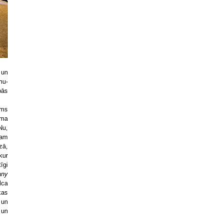
 un
mu-
pās
rms
oma
Nu,
kam
zā,
kur
īgi
any
lca
kas
 un
 un