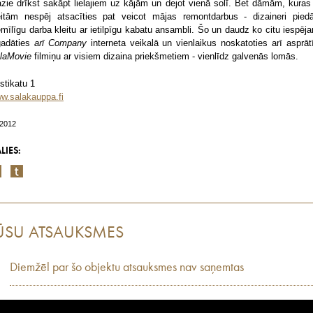
zie drīkst sakāpt lielajiem uz kājām un dejot vienā solī. Bet dāmām, kuras
eitām nespēj atsacīties pat veicot mājas remontdarbus - dizaineri pied
emīlīgu darba kleitu ar ietilpīgu kabatu ansambli. Šo un daudz ko citu iespēj
gadāties
arī Company
interneta veikalā un vienlaikus noskatoties arī asprāt
laMovie
filmiņu ar visiem dizaina priekšmetiem - vienlīdz galvenās lomās.
stikatu 1
w.salakauppa.fi
/2012
LIES:
ŪSU ATSAUKSMES
Diemžēl par šo objektu atsauksmes nav saņemtas