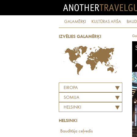
GALAMĒRĶI
KULTŪRAS AFIŠA
BAUD
Ga
IZVĒLIES GALAMĒRĶI
A
EIROPA
SOMIJA
HELSINKI
HELSINKI
Baudītāja ceļvedis