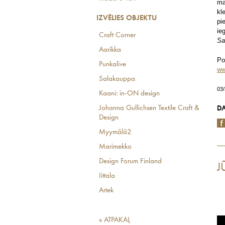
ma
kl
IZVĒLIES OBJEKTU
pi
ie
Craft Corner
Sa
Aarikka
Po
Punkalive
ww
Salakauppa
03
Kaani: in-ON design
Johanna Gullichsen Textile Craft &
DA
Design
Myymälä2
Marimekko
Design Forum Finland
J
Iittala
Artek
« ATPAKAĻ