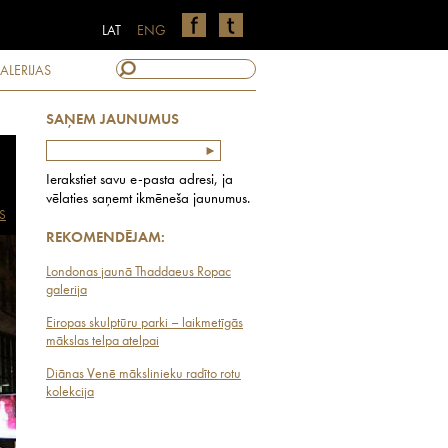
LAT
ENG
ALERIJAS
SAŅEM JAUNUMUS
Ierakstiet savu e-pasta adresi, ja
vēlaties saņemt ikmēneša jaunumus.
S
REKOMENDĒJAM:
Londonas jaunā Thaddaeus Ropac
galerija
Eiropas skulptūru parki – laikmetīgās
mākslas telpa atelpai
Diānas Venē mākslinieku radīto rotu
kolekcija