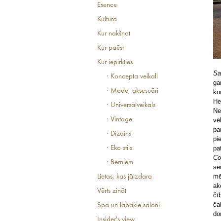
Esence
Kultūra
Kur nakšņot
Kur paēst
Kur iepirkties
Sa
· Koncepta veikali
ga
· Mode, aksesuāri
ko
He
· Universālveikals
Ne
· Vintage
vē
pa
· Dizains
pi
· Eko stils
pa
C
· Bērniem
sē
mē
Lietas, kas jāizdara
ak
Vērts zināt
čī
ča
Spa un labākie saloni
do
Insider's view