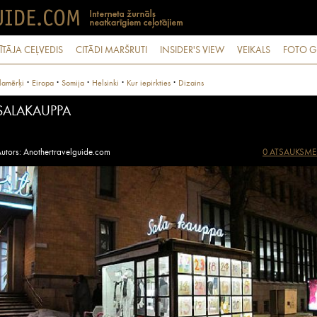
ĪTĀJA CEĻVEDIS
CITĀDI MARŠRUTI
INSIDER'S VIEW
VEIKALS
FOTO G
·
·
·
·
·
lamērķi
Eiropa
Somija
Helsinki
Kur iepirkties
Dizains
SALAKAUPPA
utors: Anothertravelguide.com
0 ATSAUKSME