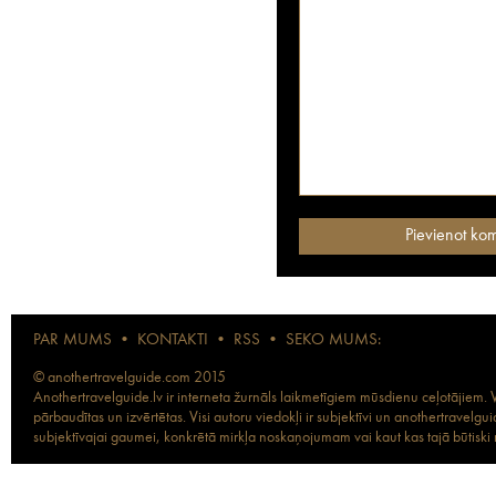
PAR MUMS
•
KONTAKTI
•
RSS
•
SEKO MUMS:
© anothertravelguide.com 2015
Anothertravelguide.lv ir interneta žurnāls laikmetīgiem mūsdienu ceļotājiem. Vi
pārbaudītas un izvērtētas. Visi autoru viedokļi ir subjektīvi un anothertravel
subjektīvajai gaumei, konkrētā mirkļa noskaņojumam vai kaut kas tajā būtiski ma