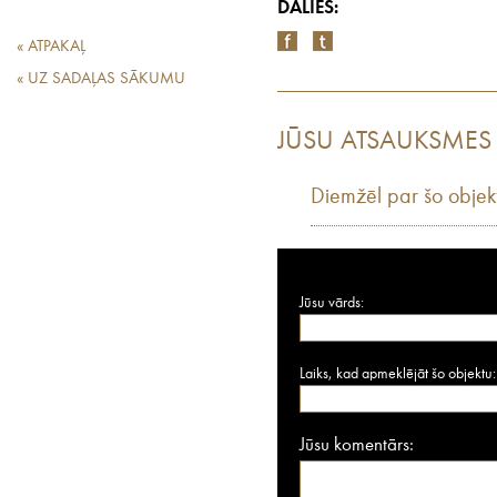
DALIES:
« ATPAKAĻ
« UZ SADAĻAS SĀKUMU
JŪSU ATSAUKSMES
Diemžēl par šo objek
Jūsu vārds:
Laiks, kad apmeklējāt šo objektu:
Jūsu komentārs: