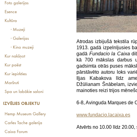
Foto galerijas
Esence
Kultūra
· Muzeji
· Galerijas
Atrodas izbijušā tekstila rū
1913. gadā izpelnījusies b
· Kino muzeji
gadā
Fundacio la Caixa
di
Kur nakšņot
kā 700 mākslas darbus un
Kur paēst
gadsimta otrās puses māksl
pārstāvēto autoru loks va
Kur iepirkties
Iļjas Kabakova līdz ame
Maršruti
Džūlianam Šnābelam, izvieto
mainoties reizi trijos mēneš
Spa un labākie saloni
6-8, Avinguda Marques de 
IZVĒLIES OBJEKTU
Hemp Museum Gallery
www.fundacio.lacaixa.es
Carles Tache galerija
Atvērts no 10.00 līdz 20.00,
Caixa Forum