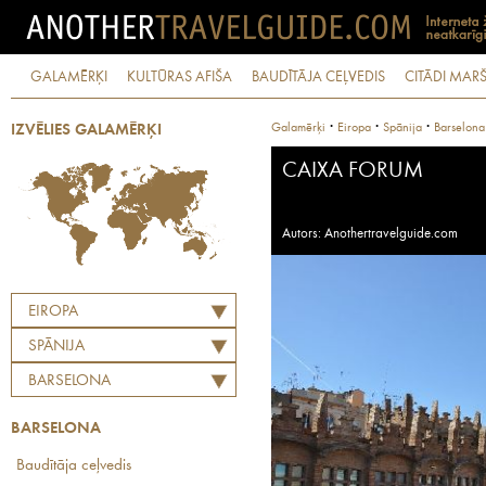
GALAMĒRĶI
KULTŪRAS AFIŠA
BAUDĪTĀJA CEĻVEDIS
CITĀDI MARŠ
·
·
·
Galamērķi
Eiropa
Spānija
Barselona
IZVĒLIES GALAMĒRĶI
CAIXA FORUM
Autors: Anothertravelguide.com
EIROPA
SPĀNIJA
BARSELONA
BARSELONA
Baudītāja ceļvedis