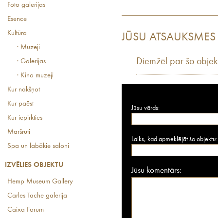
Foto galerijas
Esence
Kultūra
JŪSU ATSAUKSMES
· Muzeji
Diemžēl par šo objek
· Galerijas
· Kino muzeji
Kur nakšņot
Kur paēst
Jūsu vārds:
Kur iepirkties
Maršruti
Laiks, kad apmeklējāt šo objektu:
Spa un labākie saloni
IZVĒLIES OBJEKTU
Jūsu komentārs:
Hemp Museum Gallery
Carles Tache galerija
Caixa Forum