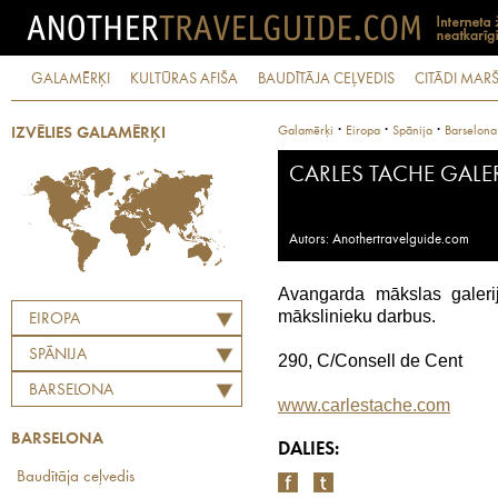
GALAMĒRĶI
KULTŪRAS AFIŠA
BAUDĪTĀJA CEĻVEDIS
CITĀDI MARŠ
·
·
·
Galamērķi
Eiropa
Spānija
Barselona
IZVĒLIES GALAMĒRĶI
CARLES TACHE GALER
Autors: Anothertravelguide.com
Avangarda mākslas galer
mākslinieku darbus.
EIROPA
SPĀNIJA
290, C/Consell de Cent
BARSELONA
www.carlestache.com
BARSELONA
DALIES:
Baudītāja ceļvedis