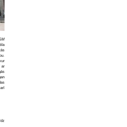
SM
ila
tās
pu.
kur
 ar
gās
gan
das
arī
īdz