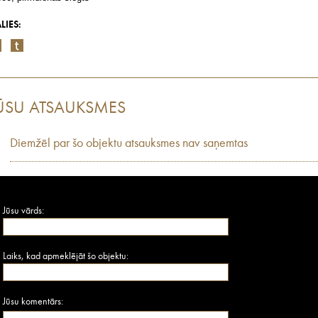
LIES:
ŪSU ATSAUKSMES
Diemžēl par šo objektu atsauksmes nav saņemtas
Jūsu vārds:
Laiks, kad apmeklējāt šo objektu:
Jūsu komentārs: