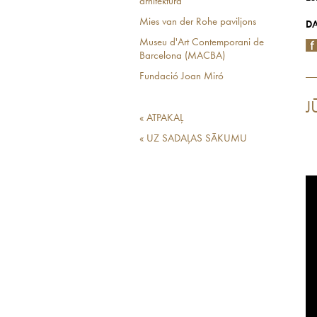
arhitektūra
Mies van der Rohe paviljons
DA
Museu d'Art Contemporani de
Barcelona (MACBA)
Fundació Joan Miró
J
« ATPAKAĻ
« UZ SADAĻAS SĀKUMU