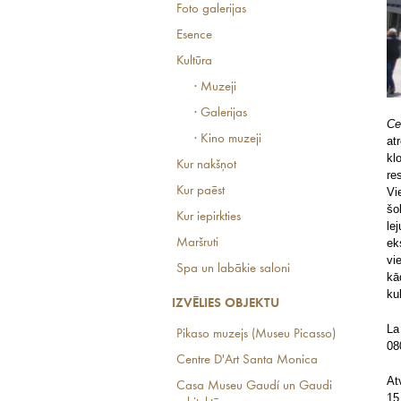
Foto galerijas
Esence
Kultūra
· Muzeji
· Galerijas
Ce
· Kino muzeji
at
kl
Kur nakšņot
re
Kur paēst
Vi
šo
Kur iepirkties
le
ek
Maršruti
vi
Spa un labākie saloni
kā
ku
IZVĒLIES OBJEKTU
La
Pikaso muzejs (Museu Picasso)
08
Centre D'Art Santa Monica
At
Casa Museu Gaudí un Gaudi
15