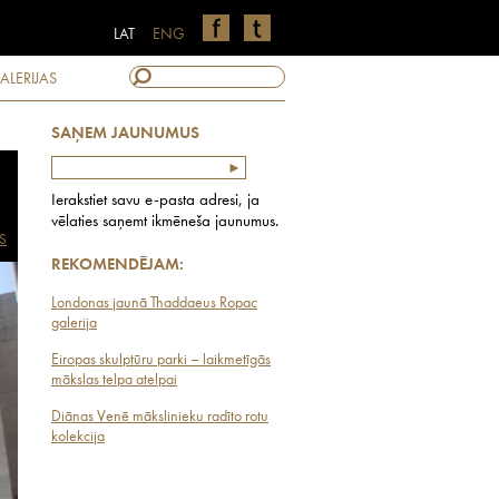
LAT
ENG
ALERIJAS
SAŅEM JAUNUMUS
Ierakstiet savu e-pasta adresi, ja
vēlaties saņemt ikmēneša jaunumus.
S
REKOMENDĒJAM:
Londonas jaunā Thaddaeus Ropac
galerija
Eiropas skulptūru parki – laikmetīgās
mākslas telpa atelpai
Diānas Venē mākslinieku radīto rotu
kolekcija