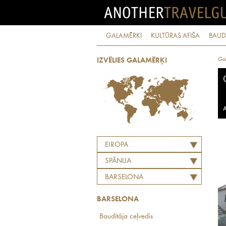
GALAMĒRĶI
KULTŪRAS AFIŠA
BAUD
Ga
IZVĒLIES GALAMĒRĶI
A
EIROPA
SPĀNIJA
BARSELONA
BARSELONA
Baudītāja ceļvedis