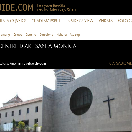
ĪTĀJA CEĻVEDIS
CITĀDI MARŠRUTI
INSIDER'S VIEW
VEIKALS
FOTO G
·
·
·
·
·
lamērķi
Eiropa
Spānija
Barselona
Kultūra
Muzeji
CENTRE D'ART SANTA MONICA
utors: Anothertravelguide.com
0 ATSAUKSME