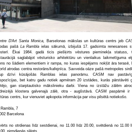
ntre D'Art Santa Monica,
Barselonas mākslas un kultūras centrs jeb
CA
rodas pašā
La Rambla
ielas sākumā, izbijušā 17. gadsimta renesanses st
osterī. Ēkai 1984. gadā ticis piešķirts vēstures pieminekļa statuss, 
staurācijā saglabājot vēsturisko arhitektūru un vienlaikus laikmetīguma el
ens no šādiem elementiem ir rampa, no kuras iespējams nokļūt āra terasē, 
brīd atrodas centra restorāns/kafejnīca. Savveida oāze pašā metropoles sirdī
jup dzīvi kūsājošās Ramblas ielas panorāmu. CASM nav pastāvī
spozīcijas, bet katru gadu notiek apmēram 20 izstādes, kurās pārstāvēti 
etējo, gan starptautisko mākslinieku darbi. Viena no izstāžu zālēm atro
dreizējā klostera galvenajā zālē, otra - augšstāvā. CASM paspārnē ir 
ltūras centrs, kur vienuviet apkopota informācija par visu pilsētā notiekošo.
 Rambla, 7
002 Barcelona
vērts no otrdienas līdz sestdienai, no 11.00 līdz 20.00, svētdienā no 11.00 l
.00, pirmdienās slēgts