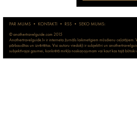
PAR MUMS
•
KONTAKTI
•
RSS
•
SEKO MUMS:
© anothertravelguide.com 2015
Anothertravelguide.lv ir interneta žurnāls laikmetīgiem mūsdienu ceļotājiem. Vi
pārbaudītas un izvērtētas. Visi autoru viedokļi ir subjektīvi un anothertravel
subjektīvajai gaumei, konkrētā mirkļa noskaņojumam vai kaut kas tajā būtiski ma