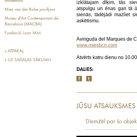
arhitektūra
izklātajam dīķim, tās si
atspulgu un ēnas gan tā ū
Mies van der Rohe paviljons
sienās, tādējādi mazliet si
Museu d'Art Contemporani de
askētismu.
Barcelona (MACBA)
Fundació Joan Miró
Avinguda del Marques de C
www.miesbcn.com
« ATPAKAĻ
Atvērts katru dienu no 10.00
« UZ SADAĻAS SĀKUMU
DALIES:
JŪSU ATSAUKSMES
Diemžēl par šo objek