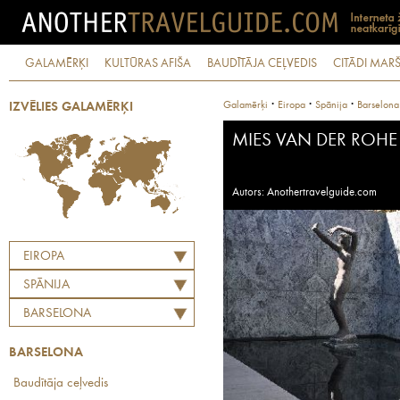
GALAMĒRĶI
KULTŪRAS AFIŠA
BAUDĪTĀJA CEĻVEDIS
CITĀDI MARŠ
·
·
·
Galamērķi
Eiropa
Spānija
Barselona
IZVĒLIES GALAMĒRĶI
MIES VAN DER ROHE
Autors: Anothertravelguide.com
EIROPA
SPĀNIJA
BARSELONA
BARSELONA
Baudītāja ceļvedis