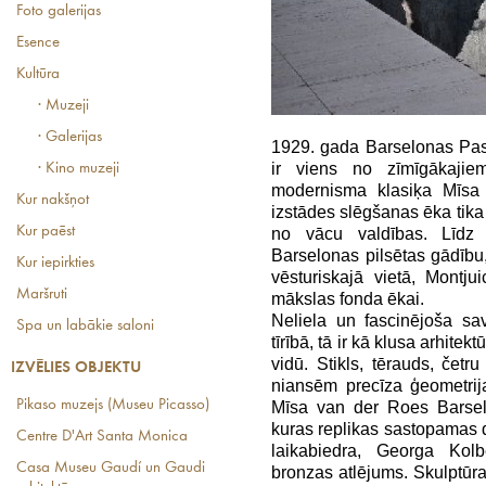
Foto galerijas
Esence
Kultūra
· Muzeji
· Galerijas
1929. gada Barselonas Pasa
ir viens no zīmīgākajie
· Kino muzeji
modernisma klasiķa Mīsa
Kur nakšņot
izstādes slēgšanas ēka tika 
Kur paēst
no vācu valdības. Līdz 
Barselonas pilsētas gādību,
Kur iepirkties
vēsturiskajā vietā, Montju
Maršruti
mākslas fonda ēkai.
Neliela un fascinējoša sav
Spa un labākie saloni
tīrībā, tā ir kā klusa arhit
vidū. Stikls, tērauds, čet
IZVĒLIES OBJEKTU
niansēm precīza ģeometrij
Pikaso muzejs (Museu Picasso)
Mīsa van der Roes Barsel
kuras replikas sastopamas d
Centre D'Art Santa Monica
laikabiedra, Georga Kol
Casa Museu Gaudí un Gaudi
bronzas atlējums. Skulptūra 