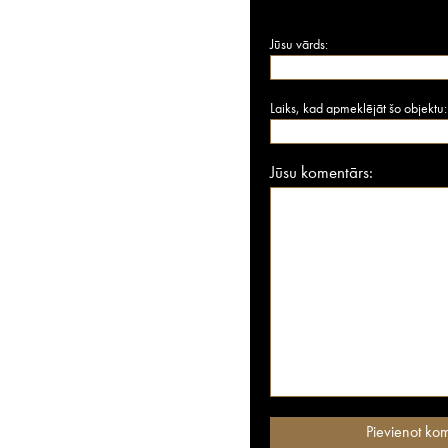
Jūsu vārds:
Laiks, kad apmeklējāt šo objektu:
Jūsu komentārs: