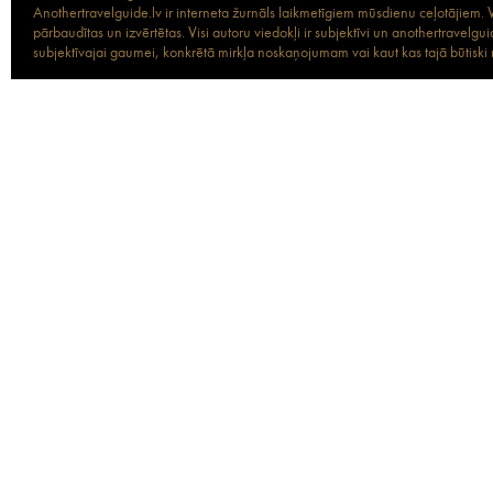
Anothertravelguide.lv ir interneta žurnāls laikmetīgiem mūsdienu ceļotājiem. Vi
pārbaudītas un izvērtētas. Visi autoru viedokļi ir subjektīvi un anothertravel
subjektīvajai gaumei, konkrētā mirkļa noskaņojumam vai kaut kas tajā būtiski ma