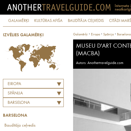
GALAMĒRĶI
KULTŪRAS AFIŠA
BAUDĪTĀJA CEĻVEDIS
CITĀDI MARŠ
·
·
·
Galamērķi
Eiropa
Spānija
Barselona
IZVĒLIES GALAMĒRĶI
MUSEU D'ART CONT
(MACBA)
Autors: Anothertravelguide.com
EIROPA
SPĀNIJA
BARSELONA
BARSELONA
Baudītāja ceļvedis