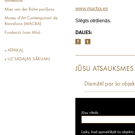
arhitektūra
www.macba.es
Mies van der Rohe paviljons
Museu d'Art Contemporani de
Slēgts otrdienās.
Barcelona (MACBA)
DALIES:
Fundació Joan Miró
« ATPAKAĻ
« UZ SADAĻAS SĀKUMU
JŪSU ATSAUKSMES
Diemžēl par šo objek
Jūsu vārds:
Laiks, kad apmeklējāt šo objektu: