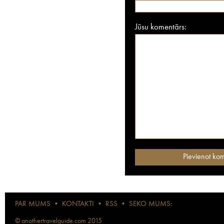
Jūsu komentārs:
PAR MUMS
•
KONTAKTI
•
RSS
•
SEKO MUMS:
© anothertravelguide.com 2015