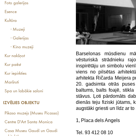
Foto galerijas
Esence
Kultūra
· Muzeji
· Galerijas
· Kino muzeji
Barselonas mūsdienu m
Kur nakšņot
vēsturiskā strādnieku raj
Kur paēst
inspirētāju un simbolu vien
viens no pilsētas arhitek
Kur iepirkties
arhitekta Ričarda Meijera p
Maršruti
20. gadsimta otrās puses 
baltums, balts foajē, stikla
Spa un labākie saloni
stāvus. Ļoti pārdomāts da
dienās teju fiziski jūtams, 
IZVĒLIES OBJEKTU
augstāki griesti un līdz ar t
Pikaso muzejs (Museu Picasso)
1, Placa dels Angels
Centre D'Art Santa Monica
Casa Museu Gaudí un Gaudi
Tel. 93 412 08 10