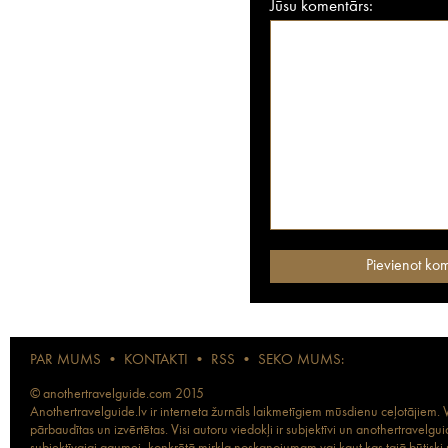
Jūsu komentārs:
PAR MUMS
•
KONTAKTI
•
RSS
•
SEKO MUMS:
© anothertravelguide.com 2015
Anothertravelguide.lv ir interneta žurnāls laikmetīgiem mūsdienu ceļotājiem. Vi
pārbaudītas un izvērtētas. Visi autoru viedokļi ir subjektīvi un anothertravel