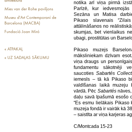
arhitektūra
notika arī viņa pirmā izs
Parīzē, kur iedvesmojās
Mies van der Rohe paviljons
Sezāna un Matisa darbie
Museu d'Art Contemporani de
Pikaso slavenais “Zilai
Barcelona (MACBA)
attālināšanos no reālistiskā
skumjas, bet vienlaikus nep
Fundació Joan Miró
ubagi, prostitūtas un Barse
« ATPAKAĻ
Pikaso muzejs Barselo
māksliniekam dzīvam esot.
« UZ SADAĻAS SĀKUMU
viņa draugs un personīgai
fundamentu sākotnēji ve
saucoties
Sabartés Collect
iemesls – tā kā Pikaso bi
valdīšanas laikā muzeju 
vārdā. Pēc
Sabartés
nāves, 
daļu savā īpašumā esošo da
“Es esmu lielākais Pikaso 
muzeja fondā ir vairāk kā 38
– saistīta ar viņa karjeras 
C/Montcada 15-23