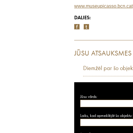
www.museupicasso.bcn.cat
DALIES:
JŪSU ATSAUKSMES
Diemžēl par šo objek
Jūsu vārds:
Laiks, kad apmeklējāt šo objektu: