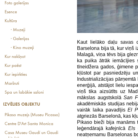
Foto galerijas
Esence
Kultūra
· Muzeji
· Galerijas
Kaut lielāko daļu savas d
· Kino muzeji
Barselona bija tā, kur viņš 
Malagā, viņa tēvs bija glezn
Kur nakšņot
ka puika ātrāk iemācījies
Kur paēst
tīneidžera gados, ģimene 
kļūstot par pasniedzēju u
Kur iepirkties
Industrializācijas pārņemtā
Maršruti
enerģijā, atstājot lielu ie
viņš tika aizsūtīts uz Mad
Spa un labākie saloni
mākslas augstskolā
San F
akadēmiskās studijas nebij
IZVĒLIES OBJEKTU
vairāk laika pavadījis
El P
Pikaso muzejs (Museu Picasso)
atgriezās Barselonā, kas kļu
Pikaso bieži bija manāms t
Centre D'Art Santa Monica
leģendārajā kafejnīcā
Els 
Casa Museu Gaudí un Gaudi
neatņemamu Barselonas boh