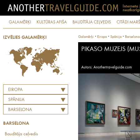
GALAMĒRĶI
KULTŪRAS AFIŠA
BAUDĪTĀJA CEĻVEDIS
CITĀDI MARŠ
·
·
·
Galamērķi
Eiropa
Spānija
Barselona
IZVĒLIES GALAMĒRĶI
PIKASO MUZEJS (MU
Autors: Anothertravelguide.com
EIROPA
SPĀNIJA
BARSELONA
BARSELONA
Baudītāja ceļvedis