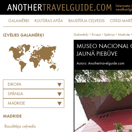
GALAMĒRĶI
KULTŪRAS AFIŠA
BAUDĪTĀJA CEĻVEDIS
CITĀDI MARŠ
·
·
·
Galamērķi
Eiropa
Spānija
Madride
IZVĒLIES GALAMĒRĶI
MUSEO NACIONAL C
JAUNĀ PIEBŪVE
Autors: Anothertravelguide.com
EIROPA
SPĀNIJA
MADRIDE
MADRIDE
Baudītāja ceļvedis