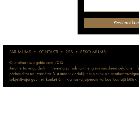
PAR MUMS
•
KONTAKTI
•
RSS
•
SEKO MUMS:
© anothertravelguide.com 2015
Anothertravelguide.lv ir interneta žurnāls laikmetīgiem mūsdienu ceļotājiem. Vi
pārbaudītas un izvērtētas. Visi autoru viedokļi ir subjektīvi un anothertravel
subjektīvajai gaumei, konkrētā mirkļa noskaņojumam vai kaut kas tajā būtiski ma