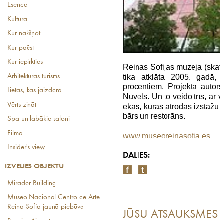
Esence
Kultūra
Kur nakšņot
Kur paēst
Kur iepirkties
Reinas Sofijas muzeja (skat
Arhitektūras tūrisms
tika atklāta 2005. gadā,
procentiem. Projekta autor
Lietas, kas jāizdara
Nuvels. Un to veido trīs, ar
Vērts zināt
ēkas, kurās atrodas izstāžu 
bārs un restorāns.
Spa un labākie saloni
Filma
www.museoreinasofia.es
Insider's view
DALIES:
IZVĒLIES OBJEKTU
Mirador Building
Museo Nacional Centro de Arte
Reina Sofía jaunā piebūve
JŪSU ATSAUKSMES