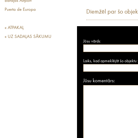
Barajas Airport
Puerta de Europa
Diemžēl par šo objek
« ATPAKAĻ
« UZ SADAĻAS SĀKUMU
Jūsu vārds:
Laiks, kad apmeklējāt šo objektu:
Jūsu komentārs: