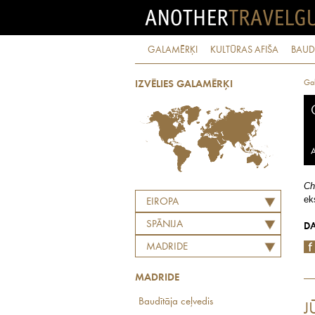
GALAMĒRĶI
KULTŪRAS AFIŠA
BAUD
Ga
IZVĒLIES GALAMĒRĶI
A
Ch
ek
EIROPA
SPĀNIJA
DA
MADRIDE
MADRIDE
Baudītāja ceļvedis
J