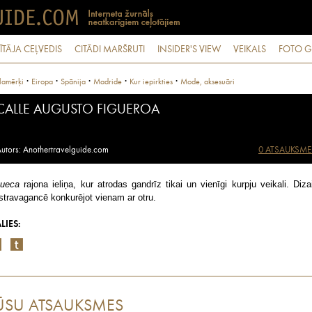
ĪTĀJA CEĻVEDIS
CITĀDI MARŠRUTI
INSIDER'S VIEW
VEIKALS
FOTO G
·
·
·
·
·
lamērķi
Eiropa
Spānija
Madride
Kur iepirkties
Mode, aksesuāri
CALLE AUGUSTO FIGUEROA
utors: Anothertravelguide.com
0 ATSAUKSME
ueca
rajona ieliņa, kur atrodas gandrīz tikai un vienīgi kurpju veikali. Diza
stravagancē konkurējot vienam ar otru.
LIES:
ŪSU ATSAUKSMES