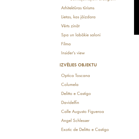
Arhitektūras tūrisms
Lietas, kas jāizdara
Vērts zināt
Spa un labākie saloni
Filma
Insider's view
IZVĒLIES OBJEKTU
Optica Toscana
Columela
Delitto e Castigo
Davidelfin
Calle Augusto Figueroa
Angel Schlesser
Exotic de Delitto e Castigo