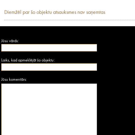
Diemžēl par šo objektu atsauksmes nav saņemtas
Jūsu vārds:
Laiks, kad apmeklējāt šo objektu:
Jūsu komentārs: