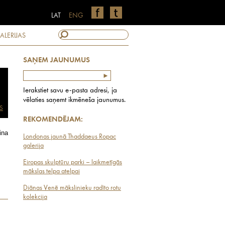
LAT
ENG
ALERIJAS
SAŅEM JAUNUMUS
Ierakstiet savu e-pasta adresi, ja
vēlaties saņemt ikmēneša jaunumus.
S
REKOMENDĒJAM:
ina
Londonas jaunā Thaddaeus Ropac
galerija
Eiropas skulptūru parki – laikmetīgās
mākslas telpa atelpai
Diānas Venē mākslinieku radīto rotu
kolekcija