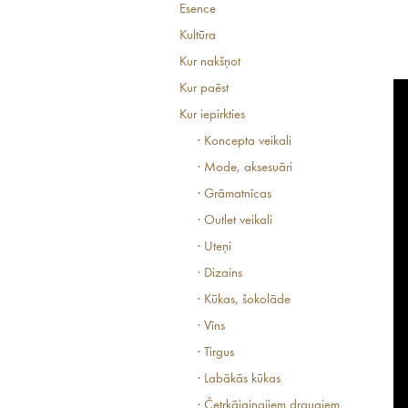
Esence
Kultūra
Kur nakšņot
Kur paēst
Kur iepirkties
· Koncepta veikali
· Mode, aksesuāri
· Grāmatnīcas
· Outlet veikali
· Uteņi
· Dizains
· Kūkas, šokolāde
· Vīns
· Tirgus
· Labākās kūkas
· Četrkājainajiem draugiem