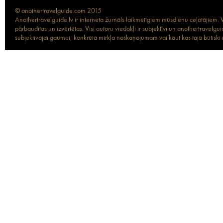
© anothertravelguide.com 2015
Anothertravelguide.lv ir interneta žurnāls laikmetīgiem mūsdienu ceļotājiem. Vi
pārbaudītas un izvērtētas. Visi autoru viedokļi ir subjektīvi un anothertravel
subjektīvajai gaumei, konkrētā mirkļa noskaņojumam vai kaut kas tajā būtiski ma