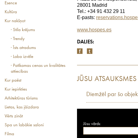
Esence
28001 Madrid
Tel.: +34 91 432 29 11
Kultūra
E-pasts:
reservations.hosp
Kur nakšņot
www.hospes.es
· Stila krējums
· Trendy
DALIES:
· Īsts atradums
· Laba izvēle
· Patīkamas cenas un kvalitātes
attiecības
JŪSU ATSAUKSMES
Kur paēst
Kur iepirkties
Diemžēl par šo objek
Arhitektūras tūrisms
Lietas, kas jāizdara
Vērts zināt
Jūsu vārds:
Spa un labākie saloni
Filma