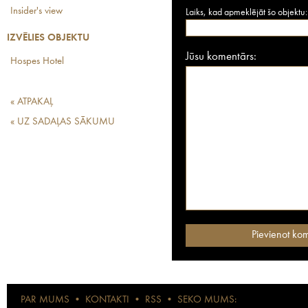
Insider's view
Laiks, kad apmeklējāt šo objektu:
IZVĒLIES OBJEKTU
Jūsu komentārs:
Hospes Hotel
« ATPAKAĻ
« UZ SADAĻAS SĀKUMU
PAR MUMS
•
KONTAKTI
•
RSS
•
SEKO MUMS: