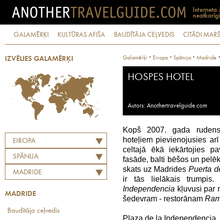
GALAMĒRĶI
KULTŪRAS AFIŠA
BAUDĪTĀJA CEĻVEDIS
CITĀDI MARŠ
·
·
·
Galamērķi
Eiropa
Spānija
Madride
IZVĒLIES GALAMĒRĶI
HOSPES HOTEL
Autors: Anothertravelguide.com
Kopš 2007. gada rudens 
hoteļiem pievienojusies ar
EIROPA
celtajā ēkā iekārtojies p
SPĀNIJA
fasāde, balti bēšos un pelēk
skats uz Madrides
Puerta d
MADRIDE
ir tās lielākais trumpi
Independencia
kļuvusi par m
MADRIDE
šedevram - restorānam
Ram
Baudītāja ceļvedis
Plaza de la Independencia,