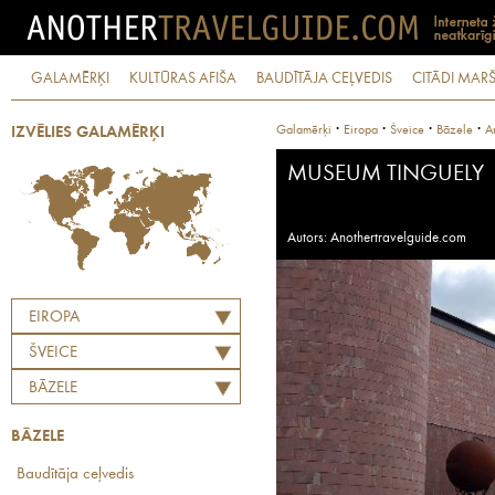
GALAMĒRĶI
KULTŪRAS AFIŠA
BAUDĪTĀJA CEĻVEDIS
CITĀDI MARŠ
·
·
·
·
Galamērķi
Eiropa
Šveice
Bāzele
A
IZVĒLIES GALAMĒRĶI
MUSEUM TINGUELY
Autors: Anothertravelguide.com
EIROPA
ŠVEICE
BĀZELE
BĀZELE
Baudītāja ceļvedis