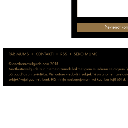
PAR MUMS
•
KONTAKTI
•
RSS
•
SEKO MUMS:
© anothertravelguide.com 2015
Anothertravelguide.lv ir interneta žurnāls laikmetīgiem mūsdienu ceļotājiem. Vi
pārbaudītas un izvērtētas. Visi autoru viedokļi ir subjektīvi un anothertravel
subjektīvajai gaumei, konkrētā mirkļa noskaņojumam vai kaut kas tajā būtiski ma