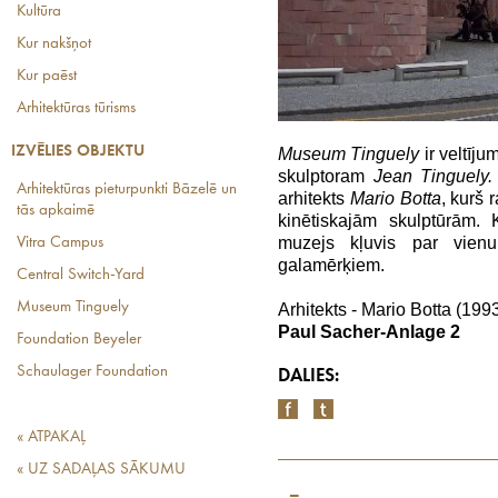
Kultūra
Kur nakšņot
Kur paēst
Arhitektūras tūrisms
IZVĒLIES OBJEKTU
Museum Tinguely
ir veltī
skulptoram
Jean Tinguely.
Arhitektūras pieturpunkti Bāzelē un
arhitekts
Mario Botta
, kurš 
tās apkaimē
kinētiskajām skulptūrām.
muzejs kļuvis par vienu
Vitra Campus
galamērķiem.
Central Switch-Yard
Museum Tinguely
Arhitekts - Mario Botta (199
Paul Sacher-Anlage 2
Foundation Beyeler
Schaulager Foundation
DALIES:
« ATPAKAĻ
« UZ SADAĻAS SĀKUMU