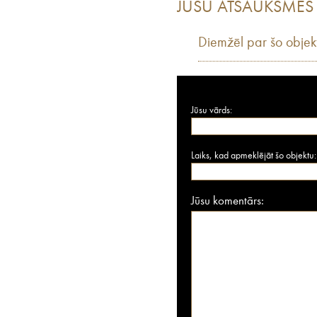
JŪSU ATSAUKSMES
Diemžēl par šo objek
Jūsu vārds:
Laiks, kad apmeklējāt šo objektu:
Jūsu komentārs: