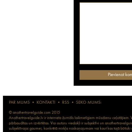
PAR MUMS
•
KONTAKTI
•
RSS
•
SEKO MUMS:
© anothertravelguide.com 2015
Anothertravelguide.lv ir interneta žurnāls laikmetīgiem mūsdienu ceļotājiem. Vi
pārbaudītas un izvērtētas. Visi autoru viedokļi ir subjektīvi un anothertravel
subjektīvajai gaumei, konkrētā mirkļa noskaņojumam vai kaut kas tajā būtiski ma