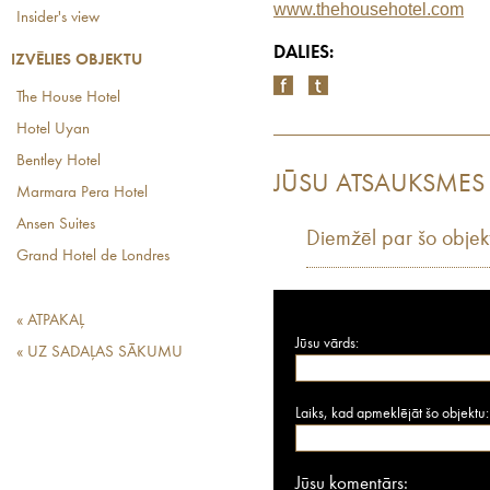
www.thehousehotel.com
Insider's view
DALIES:
IZVĒLIES OBJEKTU
The House Hotel
Hotel Uyan
Bentley Hotel
JŪSU ATSAUKSMES
Marmara Pera Hotel
Ansen Suites
Diemžēl par šo objek
Grand Hotel de Londres
« ATPAKAĻ
Jūsu vārds:
« UZ SADAĻAS SĀKUMU
Laiks, kad apmeklējāt šo objektu:
Jūsu komentārs: