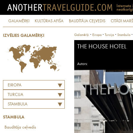
GALAMĒRĶI
KULTŪRAS AFIŠA
BAUDĪTĀJA CEĻVEDIS
CITĀDI MARŠ
·
·
·
Galamērķi
Eiropa
Turcija
Stambula
IZVĒLIES GALAMĒRĶI
THE HOUSE HOTEL
Autors:
EIROPA
TURCIJA
STAMBULA
STAMBULA
Baudītāja ceļvedis