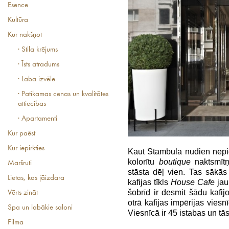
Esence
Kultūra
Kur nakšņot
· Stila krējums
· Īsts atradums
· Laba izvēle
· Patīkamas cenas un kvalitātes
attiecības
· Apartamenti
Kur paēst
Kur iepirkties
Kaut Stambula nudien nepie
kolorītu
boutique
naktsmīt
Maršruti
stāsta dēļ vien. Tas sākās 
Lietas, kas jāizdara
kafijas tīkls
House Cafe
jau
šobrīd ir desmit šādu kafi
Vērts zināt
otrā kafijas impērijas viesn
Spa un labākie saloni
Viesnīcā ir 45 istabas un tā
Filma