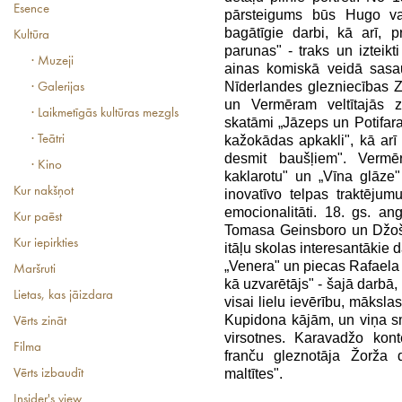
Esence
pārsteigums būs Hugo va
bagātīgie darbi, kā arī, 
Kultūra
parunas" - traks un izteik
· Muzeji
ainas komiskā veidā sasa
Nīderlandes glezniecības 
· Galerijas
un Vermēram veltītajās 
· Laikmetīgās kultūras mezgls
skatāmi „Jāzeps un Potifara
· Teātri
kažokādas apkakli", kā ar
desmit baušļiem". Vermē
· Kino
kaklarotu" un „Vīna glāze"
Kur nakšņot
inovatīvo telpas traktēju
emocionalitāti. 18. gs. ang
Kur paēst
Tomasa Geinsboro un Džošu
Kur iepirkties
itāļu skolas interesantākie da
„Venera" un piecas Rafael
Maršruti
kā uzvarētājs" - šajā darbā,
Lietas, kas jāizdara
visai lielu ievērību, māksla
Kupidona kājām, un viņa sm
Vērts zināt
virsotnes. Karavadžo kontek
Filma
franču gleznotāja Žorža 
maltītes".
Vērts izbaudīt
Insider's view