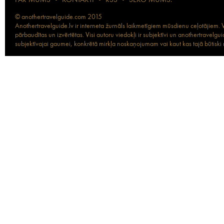
PAR MUMS
•
KONTAKTI
•
RSS
•
SEKO MUMS:
© anothertravelguide.com 2015
Anothertravelguide.lv ir interneta žurnāls laikmetīgiem mūsdienu ceļotājiem. Vi
pārbaudītas un izvērtētas. Visi autoru viedokļi ir subjektīvi un anothertravel
subjektīvajai gaumei, konkrētā mirkļa noskaņojumam vai kaut kas tajā būtiski ma