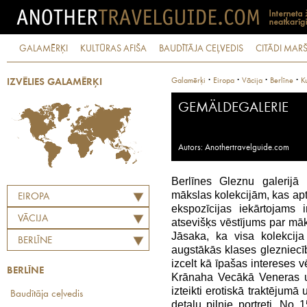
GALAMĒRĶI
KULTŪRAS AFIŠA
BAUDĪTĀJA CEĻVEDIS
CITĀDI MARŠ
·
·
·
·
Galamērķi
Eiropa
Vācija
Berlīne
K
IZVĒLIES GALAMĒRĶI
GEMÄLDEGALERIE
Autors: Anothertravelguide.com
Berlīnes Gleznu galerijā
mākslas kolekcijām, kas apt
EIROPA
ekspozīcijas iekārtojams 
VĀCIJA
atsevišķs vēstījums par māks
Jāsaka, ka visa kolekcij
BERLĪNE
augstākās klases glezniecī
izcelt kā īpašas intereses v
BERLĪNE
Krānaha Vecākā Veneras un
izteikti erotiskā traktēju
Baudītāja ceļvedis
detaļu pilnie portreti. No 