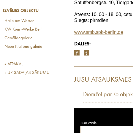
Satuffenbergstr. 40, Tiergar
IZVĒLIES OBJEKTU
Atvērts: 10. 00 - 18. 00, cetu
Slēgts: pirmdien
Halle am Wasser
KW Kunst-Werke Berlin
www.smb.spk-berlin.de
Gemäldegalerie
DALIES:
Neue Nationalgalerie
« ATPAKAĻ
« UZ SADAĻAS SĀKUMU
JŪSU ATSAUKSMES
Diemžēl par šo objek
Jūsu vārds: