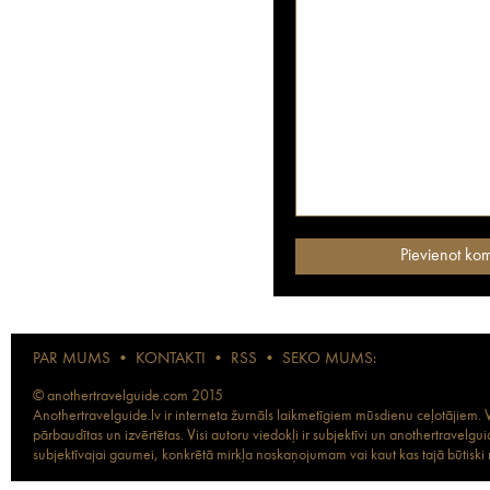
PAR MUMS
•
KONTAKTI
•
RSS
•
SEKO MUMS:
© anothertravelguide.com 2015
Anothertravelguide.lv ir interneta žurnāls laikmetīgiem mūsdienu ceļotājiem. Vi
pārbaudītas un izvērtētas. Visi autoru viedokļi ir subjektīvi un anothertravel
subjektīvajai gaumei, konkrētā mirkļa noskaņojumam vai kaut kas tajā būtiski ma