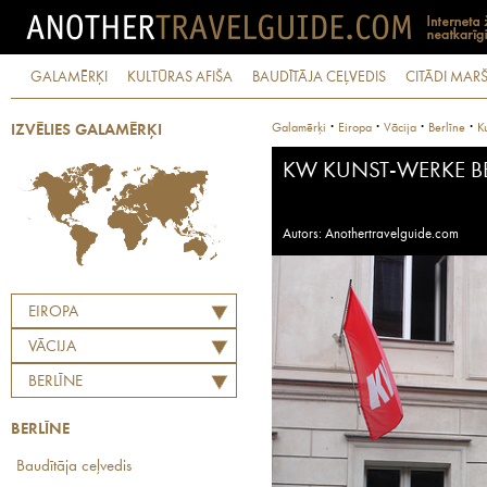
GALAMĒRĶI
KULTŪRAS AFIŠA
BAUDĪTĀJA CEĻVEDIS
CITĀDI MARŠ
·
·
·
·
Galamērķi
Eiropa
Vācija
Berlīne
K
IZVĒLIES GALAMĒRĶI
KW KUNST-WERKE B
Autors: Anothertravelguide.com
EIROPA
VĀCIJA
BERLĪNE
BERLĪNE
Baudītāja ceļvedis