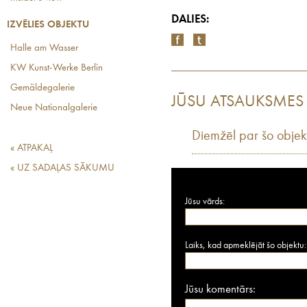
DALIES:
IZVĒLIES OBJEKTU
Halle am Wasser
KW Kunst-Werke Berlin
Gemäldegalerie
JŪSU ATSAUKSMES
Neue Nationalgalerie
Diemžēl par šo objek
« ATPAKAĻ
« UZ SADAĻAS SĀKUMU
Jūsu vārds:
Laiks, kad apmeklējāt šo objektu:
Jūsu komentārs: