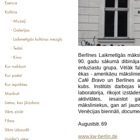
Esence
Kultūra
· Muzeji
· Galerijas
· Laikmetīgās kultūras mezgls
· Teātri
Berlīnes Laikmetīgās māksl
· Kino
90. gadu sākumā dibināj
Kur nakšņot
entuziastu grupa. Vēlāk fa
ēkas - amerikāņu mākslini
Kur paēst
Café Bravo
un Berlīnes ar
Kur iepirkties
kubs. Institūts darbojas
laboratorija, rīkojot izstā
Maršruti
aktivitātes, iesaistot 
Lietas, kas jāizdara
māksliniekus, gan arī jauno
Venēcijas biennāli,
docume
Vērts zināt
Filma
Auguststr. 69
Vērts izbaudīt
www.kw-berlin.de
Insider's view