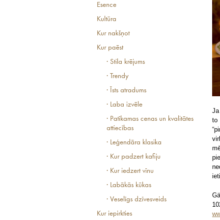
Esence
Kultūra
Kur nakšņot
Kur paēst
· Stila krējums
· Trendy
· Īsts atradums
· Laba izvēle
Ja
· Patīkamas cenas un kvalitātes
to
attiecības
“p
vi
· Leģendāra klasika
mē
· Kur padzert kafiju
pi
ne
· Kur iedzert vīnu
iet
· Labākās kūkas
Gä
· Veselīgs dzīvesveids
10
ww
Kur iepirkties