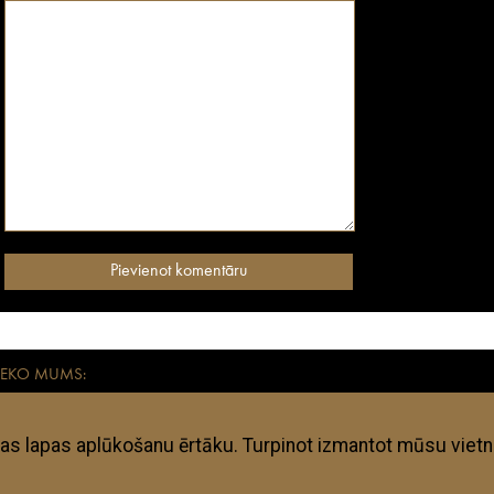
SEKO MUMS:
aikmetīgiem mūsdienu ceļotājiem. Visas anothertravelguide.lv apkopotās adreses – vies
kļi ir subjektīvi un anothertravelguide.lv neuzņemas nekādu atbildību, ja kāda no te
ojumam vai kaut kas tajā būtiski mainījies kopš mirkļa, kad tajā pabijuši anothertrav