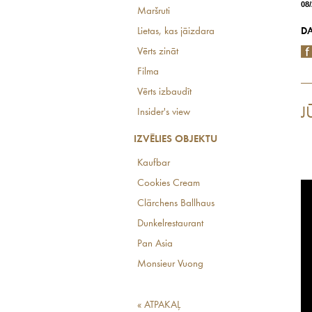
08
Maršruti
DA
Lietas, kas jāizdara
Vērts zināt
Filma
Vērts izbaudīt
J
Insider's view
IZVĒLIES OBJEKTU
Kaufbar
Cookies Cream
Clärchens Ballhaus
Dunkelrestaurant
Pan Asia
Monsieur Vuong
« ATPAKAĻ