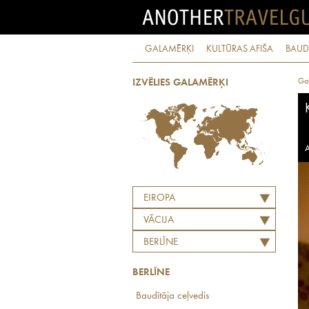
GALAMĒRĶI
KULTŪRAS AFIŠA
BAUD
Ga
IZVĒLIES GALAMĒRĶI
A
EIROPA
VĀCIJA
BERLĪNE
BERLĪNE
Baudītāja ceļvedis