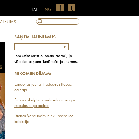
LAT
ENG
ALERIJAS
SAŅEM JAUNUMUS
Ierakstiet savu e-pasta adresi, ja
vēlaties saņemt ikmēneša jaunumus.
S
REKOMENDĒJAM:
Londonas jaunā Thaddaeus Ropac
galerija
Eiropas skulptūru parki – laikmetīgās
mākslas telpa atelpai
Diānas Venē mākslinieku radīto rotu
kolekcija