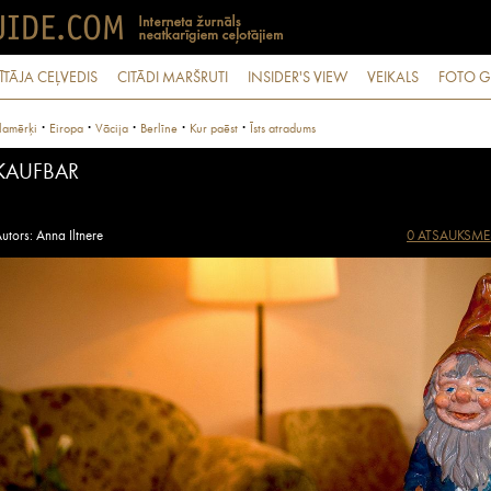
ĪTĀJA CEĻVEDIS
CITĀDI MARŠRUTI
INSIDER'S VIEW
VEIKALS
FOTO G
·
·
·
·
·
lamērķi
Eiropa
Vācija
Berlīne
Kur paēst
Īsts atradums
KAUFBAR
utors: Anna Iltnere
0 ATSAUKSME