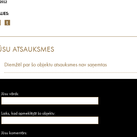
/2012
LIES:
ŪSU ATSAUKSMES
Diemžēl par šo objektu atsauksmes nav saņemtas
Jūsu vārds:
Laiks, kad apmeklējāt šo objektu:
Jūsu komentārs: