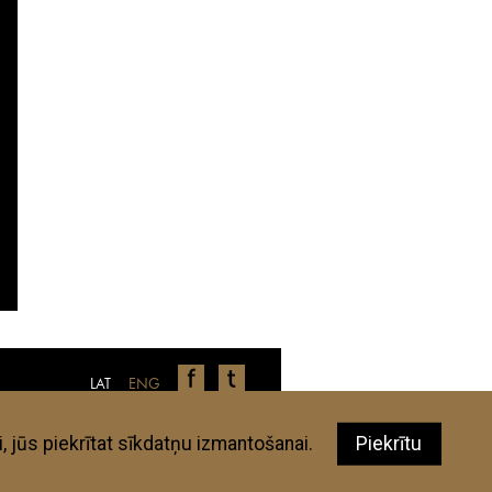
LAT
ENG
nīcas, restorāni, veikali u.c., ir autoru
 aplūkotajām vietām neatbilst jūsu
elguide.lv autori un eksperti.