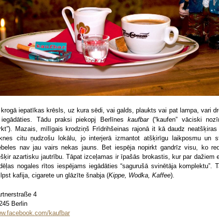
 krogā iepatīkas krēsls, uz kura sēdi, vai galds, plaukts vai pat lampa, vari dr
 iegādāties. Tādu praksi piekopj Berlīnes
kaufbar
(“kaufen” vāciski noz
irkt”). Mazais, mīlīgais krodziņš Frīdrihšeinas rajonā it kā daudz neatšķiras
rknes citu ņudzošu lokālu, jo interjerā izmantot atšķirīgu laikposmu un st
beles nav jau vairs nekas jauns. Bet iespēja nopirkt gandrīz visu, ko red
ešķir azartisku jautrību. Tāpat izceļamas ir īpašās brokastis, kur par dažiem e
dēļas nogales rītos iespējams iegādāties “sagurušā svinētāja komplektu”. T
ilpst kafija, cigarete un glāzīte šnabja (
Kippe, Wodka, Kaffee
).
rtnerstraße 4
245 Berlin
w.facebook.com/kaufbar