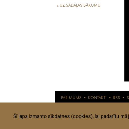
« UZ SADAĻAS SĀKUMU
PAR MUMS
•
KONTAKTI
•
RSS
•
© anothertravelguide.com 2015
Anothertravelguide.lv ir interneta žurnāls l
pārbaudītas un izvērtētas. Visi autoru viedo
subjektīvajai gaumei, konkrētā mirkļa noskaņ