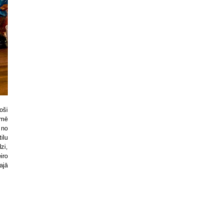
oši
īmē
 no
ilu
zi,
iro
ajā