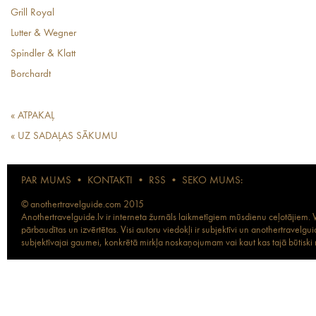
Grill Royal
Lutter & Wegner
Spindler & Klatt
Borchardt
« ATPAKAĻ
« UZ SADAĻAS SĀKUMU
PAR MUMS
•
KONTAKTI
•
RSS
•
SEKO MUMS:
© anothertravelguide.com 2015
Anothertravelguide.lv ir interneta žurnāls laikmetīgiem mūsdienu ceļotājiem. Vi
pārbaudītas un izvērtētas. Visi autoru viedokļi ir subjektīvi un anothertravel
subjektīvajai gaumei, konkrētā mirkļa noskaņojumam vai kaut kas tajā būtiski ma