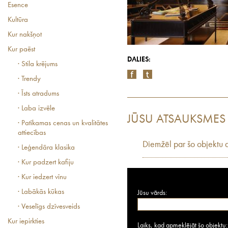
Esence
Kultūra
Kur nakšņot
Kur paēst
DALIES:
· Stila krējums
· Trendy
· Īsts atradums
· Laba izvēle
JŪSU ATSAUKSMES
· Patīkamas cenas un kvalitātes
attiecības
Diemžēl par šo objektu 
· Leģendāra klasika
· Kur padzert kafiju
· Kur iedzert vīnu
· Labākās kūkas
Jūsu vārds:
· Veselīgs dzīvesveids
Kur iepirkties
Laiks, kad apmeklējāt šo objektu: