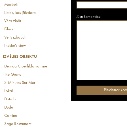
Maršruti
Lietas, kas jāizdara
Jūsu komentārs:
Vērts zināt
Filma
Vērts izbaudīt
Insider's view
IZVĒLIES OBJEKTU
Deivida Čiperfīlda kantīne
The Grand
3 Minutes Sur Mer
Lokal
Datscha
Dudu
Cantina
Sage Restaurant