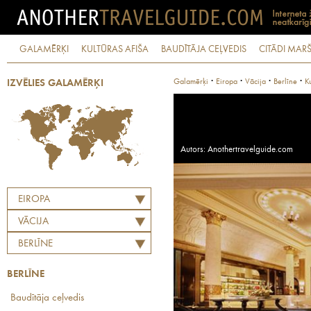
GALAMĒRĶI
KULTŪRAS AFIŠA
BAUDĪTĀJA CEĻVEDIS
CITĀDI MARŠ
·
·
·
·
Galamērķi
Eiropa
Vācija
Berlīne
K
IZVĒLIES GALAMĒRĶI
Autors: Anothertravelguide.com
EIROPA
VĀCIJA
BERLĪNE
BERLĪNE
Baudītāja ceļvedis