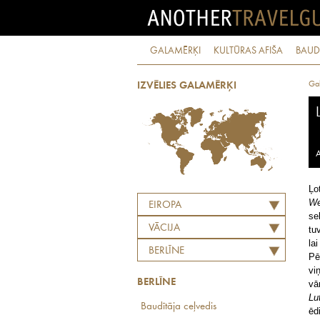
GALAMĒRĶI
KULTŪRAS AFIŠA
BAUD
Ga
IZVĒLIES GALAMĒRĶI
A
Ļo
We
EIROPA
se
VĀCIJA
tu
la
BERLĪNE
Pē
vi
BERLĪNE
vā
Lu
Baudītāja ceļvedis
ēd