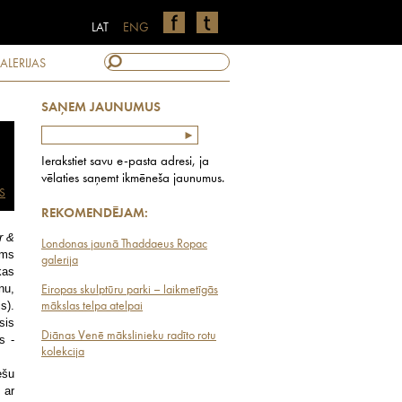
LAT
ENG
ALERIJAS
SAŅEM JAUNUMUS
Ierakstiet savu e-pasta adresi, ja
vēlaties saņemt ikmēneša jaunumus.
S
REKOMENDĒJAM:
r &
Londonas jaunā Thaddaeus Ropac
ums
galerija
kas
nu,
Eiropas skulptūru parki – laikmetīgās
s).
mākslas telpa atelpai
sis
Diānas Venē mākslinieku radīto rotu
s -
kolekcija
ešu
 ar