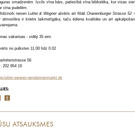
guras smadzenēm. Izcils vīna bārs, patiesībā vīna bibliotēka, kur visas sie
 ar vīna pudelēm.
līdzinoši nesen
Lutter & Wegner
atvēris arī filiāli
Oranienburger Strasse 52 -
r atmosfēra ir krietni laikmetīgāka, taču ēdiena kvalitāte un arī apkalpošan
vainojama.
enas vakariņas - vidēji 35 eiro
vērts no pulksten 11.00 līdz 0.02
arlottenstrasse 56
l: 202 954 10
w.lutter-wegner-gendarmenmarkt.de
LIES:
ŪSU ATSAUKSMES