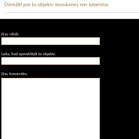
Diemžēl par šo objektu atsauksmes nav saņemtas
Jūsu vārds:
Laiks, kad apmeklējāt šo objektu:
Jūsu komentārs: