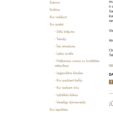
mu
Esence
ir
Kultūra
Sa
ku
Kur nakšņot
ne
Kur paēst
Vi
· Stila krējums
· Trendy
At
· Īsts atradums
Ch
· Laba izvēle
Te
· Patīkamas cenas un kvalitātes
ww
attiecības
· Leģendāra klasika
DA
· Kur padzert kafiju
· Kur iedzert vīnu
· Labākās kūkas
· Veselīgs dzīvesveids
J
Kur iepirkties