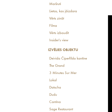
Maršruti
Lietas, kas jāizdara
Vērts zināt
Filma
Vērts izbaudīt
Insider's view
IZVĒLIES OBJEKTU
Deivida Čiperfīlda kantīne
The Grand
3 Minutes Sur Mer
Lokal
Datscha
Dudu
Cantina
Sage Restaurant