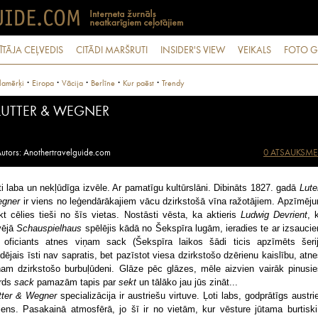
ĪTĀJA CEĻVEDIS
CITĀDI MARŠRUTI
INSIDER'S VIEW
VEIKALS
FOTO G
·
·
·
·
·
lamērķi
Eiropa
Vācija
Berlīne
Kur paēst
Trendy
LUTTER & WEGNER
utors: Anothertravelguide.com
0 ATSAUKSME
ti laba un nekļūdīga izvēle. Ar pamatīgu kultūrslāni. Dibināts 1827. gadā
Lute
gner
ir viens no leģendārākajiem vācu dzirkstošā vīna ražotājiem. Apzīmēj
kt cēlies tieši no šīs vietas. Nostāsti vēsta, ka aktieris
Ludwig Devrient
, 
vējā
Schauspielhaus
spēlējis kādā no Šekspīra lugām, ieradies te ar izsaucie
i oficiants atnes viņam sack (Šekspīra laikos šādi ticis apzīmēts šerij
dējais īsti nav sapratis, bet pazīstot viesa dzirkstošo dzērienu kaislību, atne
ņam dzirkstošo burbuļūdeni. Glāze pēc glāzes, mēle aizvien vairāk pinusie
rds
sack
pamazām tapis par
sekt
un tālāko jau jūs zināt...
tter & Wegner
specializācija ir austriešu virtuve. Ļoti labs, godprātīgs austri
iens. Pasakainā atmosfērā, jo šī ir no vietām, kur vēsture jūtama burtiski