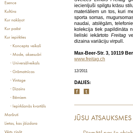
Esence
iecienījuši spilgtu krāsu sti
materiāliem un tos, kuri m
Kultūra
sporta somas, mugursomas,
Kur nakšņot
naudai, atslēgām, telefoni
Kur paēst
kolekcija tiek papildināta 
lieliski iekārtoto
Freitag
v
Kur iepirkties
dizaina variāciju virpulī.
· Koncepta veikali
Max-Beer-Str. 3, 10119 Ber
· Mode, aksesuāri
www.freitag.ch
· Universālveikals
12/2011
· Grāmatnīcas
· Vintage
DALIES:
· Dizains
· Bērniem
· Iepirkšanās kvartāls
Maršruti
JŪSU ATSAUKSMES
Lietas, kas jāizdara
Vērts zināt