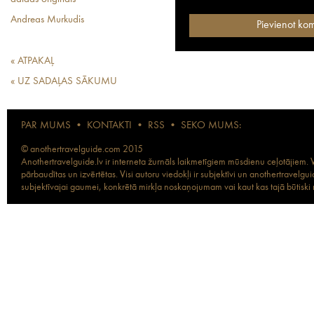
Andreas Murkudis
« ATPAKAĻ
« UZ SADAĻAS SĀKUMU
PAR MUMS
•
KONTAKTI
•
RSS
•
SEKO MUMS:
© anothertravelguide.com 2015
Anothertravelguide.lv ir interneta žurnāls laikmetīgiem mūsdienu ceļotājiem. Vi
pārbaudītas un izvērtētas. Visi autoru viedokļi ir subjektīvi un anothertravel
subjektīvajai gaumei, konkrētā mirkļa noskaņojumam vai kaut kas tajā būtiski ma