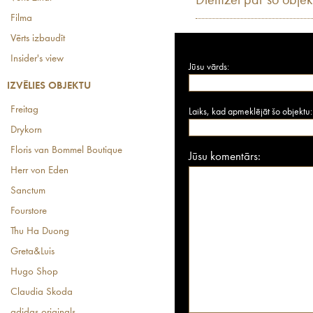
Diemžēl par šo objek
Filma
Vērts izbaudīt
Insider's view
Jūsu vārds:
IZVĒLIES OBJEKTU
Freitag
Laiks, kad apmeklējāt šo objektu:
Drykorn
Floris van Bommel Boutique
Jūsu komentārs:
Herr von Eden
Sanctum
Fourstore
Thu Ha Duong
Greta&Luis
Hugo Shop
Claudia Skoda
adidas originals