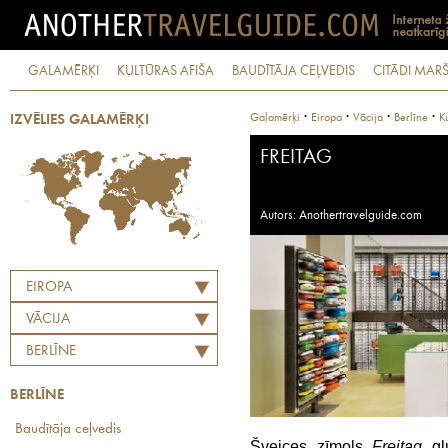
GALAMĒRĶI
KULTŪRAS AFIŠA
BAUDĪTĀJA CEĻVEDIS
CITĀDI MARŠ
·
·
·
·
Galamērķi
Eiropa
Vācija
Berlīne
Ku
IZVĒLIES GALAMĒRĶI
FREITAG
Autors: Anothertravelguide.com
EIROPA
VĀCIJA
BERLĪNE
BERLĪNE
Baudītāja ceļvedis
Šveices zīmols
Freitag
gl